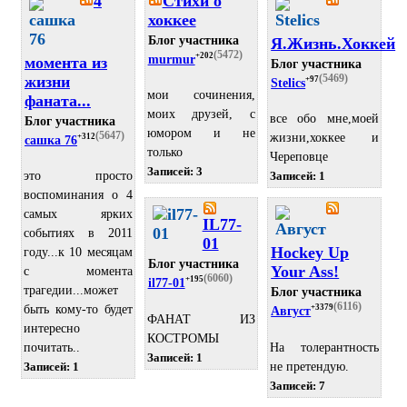
4
Стихи о
хоккее
Блог участника
Я.Жизнь.Хоккей
(5472)
+202
murmur
момента из
Блог участника
жизни
(5469)
+97
Stelics
мои сочинения,
фаната...
моих друзей, с
все обо мне,моей
Блог участника
юмором и не
(5647)
жизни,хоккее и
+312
сашка 76
только
Череповце
Записей: 3
это просто
Записей: 1
воспоминания о 4
самых ярких
IL77-
событиях в 2011
01
Hockey Up
году...к 10 месяцам
Блог участника
Your Ass!
с момента
(6060)
+195
il77-01
трагедии...может
Блог участника
(6116)
быть кому-то будет
+3379
Август
ФАНАТ ИЗ
интересно
КОСТРОМЫ
На толерантность
почитать..
Записей: 1
не претендую.
Записей: 1
Записей: 7