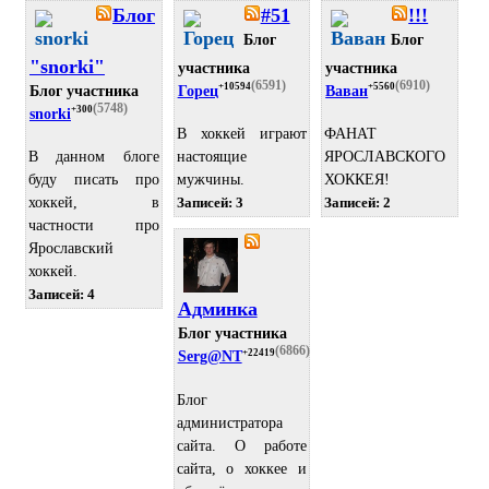
Блог
#51
!!!
Блог
Блог
"snorki"
участника
участника
(6591)
(6910)
+10594
+5560
Блог участника
Горец
Ваван
(5748)
+300
snorki
В хоккей играют
ФАНАТ
В данном блоге
настоящие
ЯРОСЛАВСКОГО
буду писать про
мужчины.
ХОККЕЯ!
хоккей, в
Записей: 3
Записей: 2
частности про
Ярославский
хоккей.
Записей: 4
Админка
Блог участника
(6866)
+22419
Serg@NT
Блог
администратора
сайта. О работе
сайта, о хоккее и