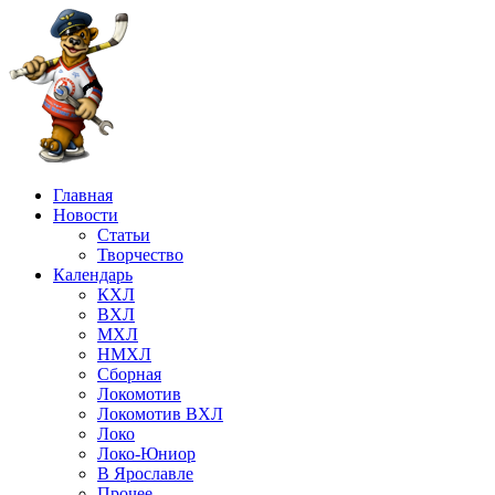
Главная
Новости
Статьи
Творчество
Календарь
КХЛ
ВХЛ
МХЛ
НМХЛ
Сборная
Локомотив
Локомотив ВХЛ
Локо
Локо-Юниор
В Ярославле
Прочее