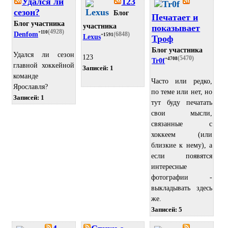
Удался ли
123
сезон?
Блог
Печатает и
Блог участника
участника
показывает
(4928)
+110
Denfom
(6848)
+1591
Lexus
Троф
Блог участника
Удался ли сезон
123
(5470)
+4708
Tr0f
главной хоккейной
Записей: 1
команде
Часто или редко,
Ярославля?
по теме или нет, но
Записей: 1
тут буду печатать
свои мысли,
связанные с
хоккеем (или
близкие к нему), а
если появятся
интересные
фотографии -
выкладывать здесь
же.
Записей: 5