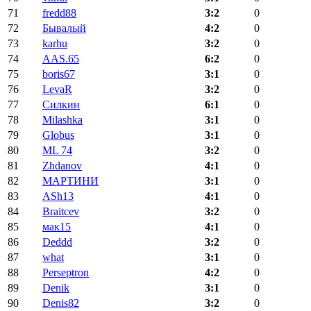
71
fredd88
3:2
0
72
Бывалый
4:2
0
73
karhu
3:2
0
74
AAS.65
6:2
0
75
boris67
3:1
0
76
LevaR
3:2
0
77
Силкин
6:1
0
78
Milashka
3:1
0
79
Globus
3:1
0
80
ML 74
3:2
0
81
Zhdanov
4:1
0
82
МАРТИНИ
3:1
0
83
ASh13
4:1
0
84
Braitcev
3:2
0
85
мак15
4:1
0
86
Deddd
3:2
0
87
what
3:1
0
88
Perseptron
4:2
0
89
Denik
3:1
0
90
Denis82
3:2
0