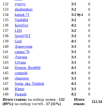
132
тунгус
3:1
0
133
gkalinnikov
3:2
0
134
kainsk 71
3:2 бул
0
135
Vin8484
3:2
0
136
БатиГол
4:2
0
137
LISI
3:2
0
138
Serg@NT
3:2
0
139
Graf
4:1
0
140
Локоголик
3:1
0
141
сашка 76
3:1
0
142
Дэнчик
3:1
0
143
Ulyana
3:1
0
144
Demon_Best666
4:1
0
145
compsib
4:1
0
146
chuporoz
3:1
0
147
Sema_aka_Dashok
4:2
0
148
Юрец
3:1
0
149
Рыжий
4:2
0
Итого ставок:
на победу хозяев -
132
Итого
112.34
(89%)
; на победу гостей -
17 (11%)
очков: