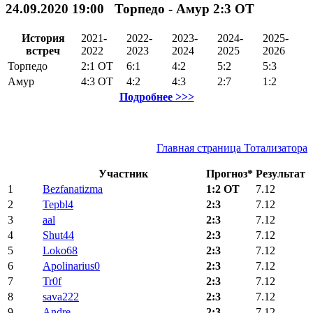
24.09.2020 19:00 Торпедо - Амур 2:3
ОТ
История
2021-
2022-
2023-
2024-
2025-
встреч
2022
2023
2024
2025
2026
Торпедо
2:1
ОТ
6:1
4:2
5:2
5:3
Амур
4:3
ОТ
4:2
4:3
2:7
1:2
Подробнее >>>
Главная страница Тотализатора
Участник
Прогноз*
Результат
1
Bezfanatizma
1:2 ОТ
7.12
2
Tepbl4
2:3
7.12
3
aal
2:3
7.12
4
Shut44
2:3
7.12
5
Loko68
2:3
7.12
6
Apolinarius0
2:3
7.12
7
Tr0f
2:3
7.12
8
sava222
2:3
7.12
9
Andre
2:3
7.12