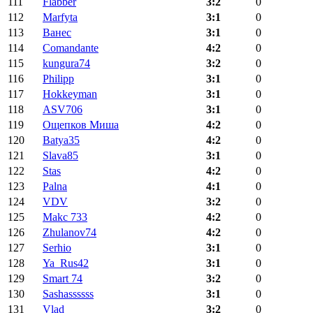
111
Flabber
3:2
0
112
Marfyta
3:1
0
113
Ванес
3:1
0
114
Comandante
4:2
0
115
kungura74
3:2
0
116
Philipp
3:1
0
117
Hokkeyman
3:1
0
118
ASV706
3:1
0
119
Ощепков Миша
4:2
0
120
Batya35
4:2
0
121
Slava85
3:1
0
122
Stas
4:2
0
123
Palna
4:1
0
124
VDV
3:2
0
125
Makc 733
4:2
0
126
Zhulanov74
4:2
0
127
Serhio
3:1
0
128
Ya_Rus42
3:1
0
129
Smart 74
3:2
0
130
Sashassssss
3:1
0
131
Vlad
3:2
0