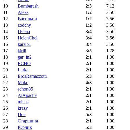
10
Bumbarash
2:3
7.12
11
Aleks
1:2
3.56
12
Васильич
1:2
3.56
13
zodchy
1:2
3.56
14
Пчёла
3:4
3.56
15
HelenChel
3:4
3.56
16
karsib1
3:4
3.56
17
kirill
3:5
1.78
18
gar_in2
2:1
1.00
19
ECHO
2:1
1.00
20
Larka
2:1
1.00
21
ErosRamazzotti
5:3
1.00
22
Makc
4:3
1.00
23
schon85
2:1
1.00
24
AlApache
2:1
1.00
25
millas
2:1
1.00
26
krazy
2:1
1.00
27
Doc
5:3
1.00
28
Старшина
2:1
1.00
29
Юрчик
5:3
1.00