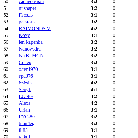
50
саенко иван
3:2
0
51
nushapet
3:2
0
52
Гвоздь
3:1
0
53
регион-
3:2
0
54
RAIMONDS V
4:2
0
55
Kovy
3:1
0
56
len-kapenka
3:2
0
57
Nanovydra
3:2
0
58
NicK_MGN
3:2
0
59
Север
3:2
0
60
олег1970
3:1
0
61
граб76
3:1
0
62
666sib
4:2
0
63
Senyk
4:1
0
64
LONG
3:2
0
65
Alexs
4:2
0
66
Uriah
3:1
0
67
ГУС-80
3:2
0
68
tiran4eg
3:2
0
69
il-83
3:1
0
70
vitkul
3:1
0