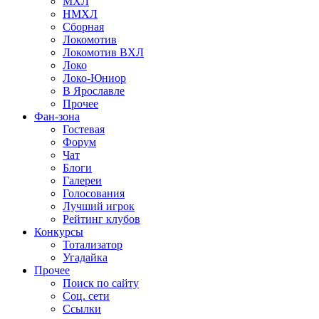
МХЛ
НМХЛ
Сборная
Локомотив
Локомотив ВХЛ
Локо
Локо-Юниор
В Ярославле
Прочее
Фан-зона
Гостевая
Форум
Чат
Блоги
Галереи
Голосования
Лучший игрок
Рейтинг клубов
Конкурсы
Тотализатор
Угадайка
Прочее
Поиск по сайту
Соц. сети
Ссылки