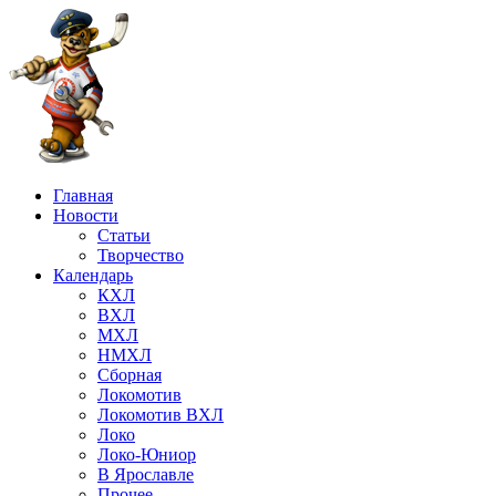
Главная
Новости
Статьи
Творчество
Календарь
КХЛ
ВХЛ
МХЛ
НМХЛ
Сборная
Локомотив
Локомотив ВХЛ
Локо
Локо-Юниор
В Ярославле
Прочее