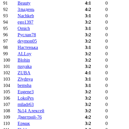
91
Beauty
4:1
0
92
Злыдень
4:2
0
93
Nachkeb
3:1
0
94
ego1397
3:2
0
95
Omich
3:1
0
96
Руслан78
3:2
0
97
deymon05
3:2
0
98
Настенька
3:1
0
99
ALLoy
3:2
0
100
Blohin
3:2
0
101
rusyaka
3:2
0
102
ZUBA
4:1
0
103
Zlydnya
3:1
0
104
bemsha
3:1
0
105
Eugene3
3:2
0
106
LokoPes
3:2
0
107
miladr63
3:2
0
108
№14 Алексей
3:2
0
109
Дмитрий-76
4:2
0
110
Ермак
3:2
0