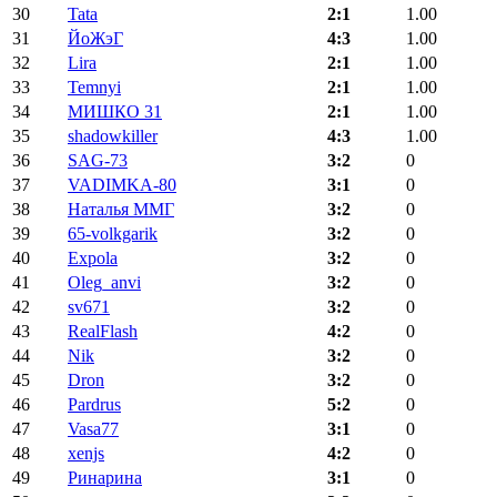
30
Tata
2:1
1.00
31
ЙоЖэГ
4:3
1.00
32
Lira
2:1
1.00
33
Temnyi
2:1
1.00
34
МИШКО 31
2:1
1.00
35
shadowkiller
4:3
1.00
36
SAG-73
3:2
0
37
VADIMKA-80
3:1
0
38
Наталья ММГ
3:2
0
39
65-volkgarik
3:2
0
40
Expola
3:2
0
41
Oleg_anvi
3:2
0
42
sv671
3:2
0
43
RealFlash
4:2
0
44
Nik
3:2
0
45
Dron
3:2
0
46
Pardrus
5:2
0
47
Vasa77
3:1
0
48
xenjs
4:2
0
49
Ринарина
3:1
0