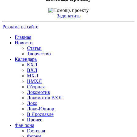
Задонатить
Реклама на сайте
Главная
Новости
Статьи
Творчество
Календарь
КХЛ
ВХЛ
МХЛ
НМХЛ
Сборная
Локомотив
Локомотив ВХЛ
Локо
Локо-Юниор
В Ярославле
Прочее
Фан-зона
Гостевая
Форум