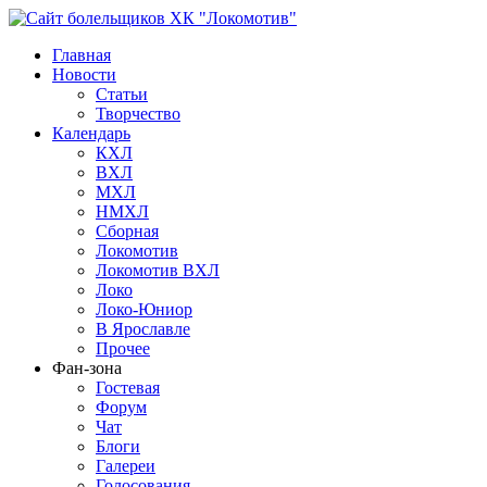
Главная
Новости
Статьи
Творчество
Календарь
КХЛ
ВХЛ
МХЛ
НМХЛ
Сборная
Локомотив
Локомотив ВХЛ
Локо
Локо-Юниор
В Ярославле
Прочее
Фан-зона
Гостевая
Форум
Чат
Блоги
Галереи
Голосования