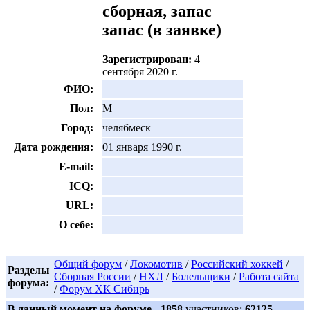
запас
(в заявке)
Зарегистрирован:
4
сентября 2020 г.
ФИО:
Пол:
М
Город:
челябмеск
Дата рождения:
01 января 1990 г.
E-mail:
ICQ:
URL:
О себе:
Общий форум
/
Локомотив
/
Российский хоккей
/
Разделы
Сборная России
/
НХЛ
/
Болельщики
/
Работа сайта
форума:
/
Форум ХК Сибирь
В данный момент на форуме
1858
участников;
62125