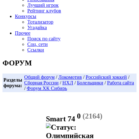
Лучший игрок
Рейтинг клубов
Конкурсы
Тотализатор
Угадайка
Прочее
Поиск по сайту
Соц. сети
Ссылки
ФОРУМ
Общий форум
/
Локомотив
/
Российский хоккей
/
Разделы
Сборная России
/
НХЛ
/
Болельщики
/
Работа сайта
форума:
/
Форум ХК Сибирь
0
(2164)
Smart 74