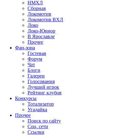
НМХЛ
Сборная
Локомотив
Локомотив ВХЛ
Локо
Локо-Юниор
В Ярославле
Прочее
Фан-зона
Гостевая
Форум
Чат
Блоги
Галереи
Голосования
Лучший игрок
Рейтинг клубов
Конкурсы
Тотализатор
Угадайка
Прочее
Поиск по сайту
Соц. сети
Ссылки