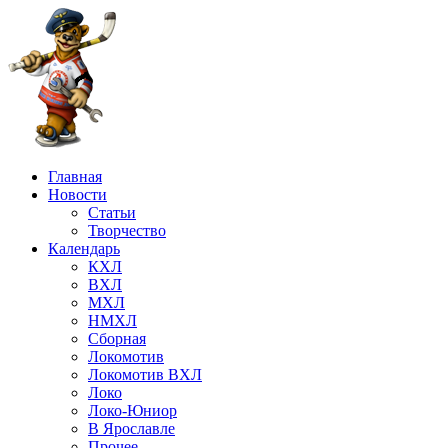
Главная
Новости
Статьи
Творчество
Календарь
КХЛ
ВХЛ
МХЛ
НМХЛ
Сборная
Локомотив
Локомотив ВХЛ
Локо
Локо-Юниор
В Ярославле
Прочее