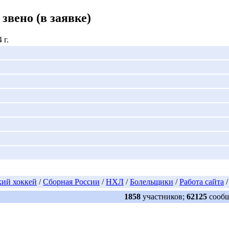
 звено
(в заявке)
 г.
кий хоккей
/
Сборная России
/
НХЛ
/
Болельщики
/
Работа сайта
1858
участников;
62125
сооб