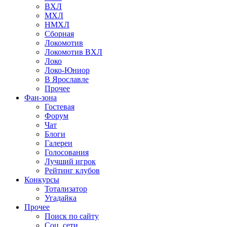
ВХЛ
МХЛ
НМХЛ
Сборная
Локомотив
Локомотив ВХЛ
Локо
Локо-Юниор
В Ярославле
Прочее
Фан-зона
Гостевая
Форум
Чат
Блоги
Галереи
Голосования
Лучший игрок
Рейтинг клубов
Конкурсы
Тотализатор
Угадайка
Прочее
Поиск по сайту
Соц. сети