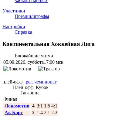
Забыли пароль?
Участники
Премии/штрафы
Настройки
Справка
Континентальная Хоккейная Лига
Ближайшие матчи
05.09.2026, суббота
17:00 мск.
плей-офф
|
рег. чемпионат
Плей-офф. Кубок
Гагарина.
Финал
Локомотив
4
3:1 1:5 4:1
Ак Барс
2
1:4 2:1 2:3