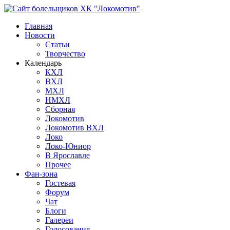
Главная
Новости
Статьи
Творчество
Календарь
КХЛ
ВХЛ
МХЛ
НМХЛ
Сборная
Локомотив
Локомотив ВХЛ
Локо
Локо-Юниор
В Ярославле
Прочее
Фан-зона
Гостевая
Форум
Чат
Блоги
Галереи
Голосования