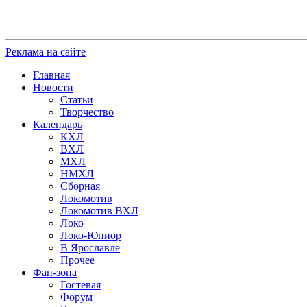
Реклама на сайте
Главная
Новости
Статьи
Творчество
Календарь
КХЛ
ВХЛ
МХЛ
НМХЛ
Сборная
Локомотив
Локомотив ВХЛ
Локо
Локо-Юниор
В Ярославле
Прочее
Фан-зона
Гостевая
Форум