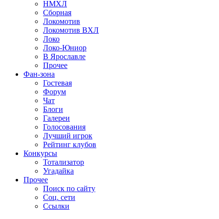
НМХЛ
Сборная
Локомотив
Локомотив ВХЛ
Локо
Локо-Юниор
В Ярославле
Прочее
Фан-зона
Гостевая
Форум
Чат
Блоги
Галереи
Голосования
Лучший игрок
Рейтинг клубов
Конкурсы
Тотализатор
Угадайка
Прочее
Поиск по сайту
Соц. сети
Ссылки