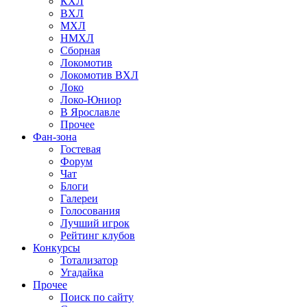
КХЛ
ВХЛ
МХЛ
НМХЛ
Сборная
Локомотив
Локомотив ВХЛ
Локо
Локо-Юниор
В Ярославле
Прочее
Фан-зона
Гостевая
Форум
Чат
Блоги
Галереи
Голосования
Лучший игрок
Рейтинг клубов
Конкурсы
Тотализатор
Угадайка
Прочее
Поиск по сайту