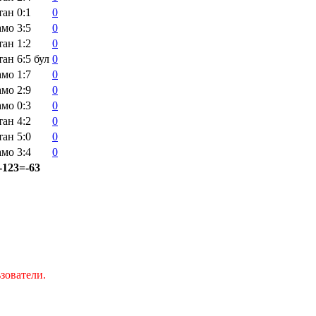
тан
0:1
0
амо
3:5
0
тан
1:2
0
тан
6:5
бул
0
амо
1:7
0
амо
2:9
0
амо
0:3
0
тан
4:2
0
тан
5:0
0
амо
3:4
0
-123=-63
зователи.