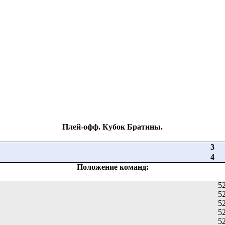
Плей-офф. Кубок Братины.
3
4
Положение команд:
5
5
5
5
5