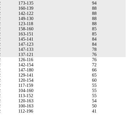
2
173-135
94
2
160-139
88
2
142-122
88
2
149-130
88
2
123-118
88
2
158-160
85
2
163-151
85
2
145-141
84
2
147-123
84
2
147-133
78
2
137-121
76
2
126-116
76
2
142-154
72
2
147-180
66
2
129-141
65
2
120-154
60
2
117-159
55
2
104-160
55
2
113-152
55
2
120-163
54
2
100-163
50
2
112-196
41