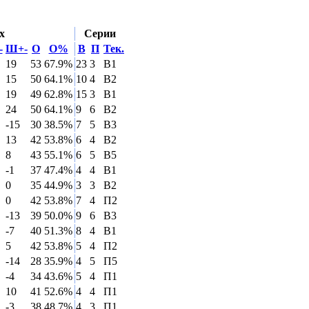
х
Серии
-
Ш+-
О
О%
В
П
Тек.
19
53
67.9%
23
3
B1
15
50
64.1%
10
4
B2
19
49
62.8%
15
3
B1
24
50
64.1%
9
6
B2
-15
30
38.5%
7
5
B3
13
42
53.8%
6
4
B2
8
43
55.1%
6
5
B5
-1
37
47.4%
4
4
B1
0
35
44.9%
3
3
B2
0
42
53.8%
7
4
П2
-13
39
50.0%
9
6
B3
-7
40
51.3%
8
4
B1
5
42
53.8%
5
4
П2
-14
28
35.9%
4
5
П5
-4
34
43.6%
5
4
П1
10
41
52.6%
4
4
П1
-3
38
48.7%
4
3
П1