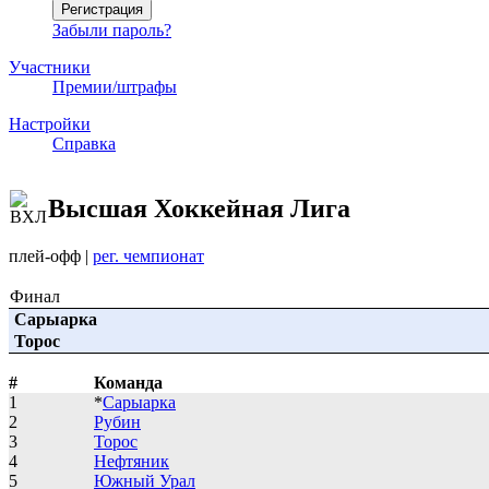
Забыли пароль?
Участники
Премии/штрафы
Настройки
Справка
Высшая Хоккейная Лига
плей-офф
|
рег. чемпионат
Финал
Сарыарка
Торос
#
Команда
1
*
Сарыарка
2
Рубин
3
Торос
4
Нефтяник
5
Южный Урал