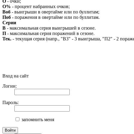
О
- очки;
О%
- процент набранных очков;
Воб
- выигрыши в овертайме или по буллитам;
Поб
- поражения в овертайме или по буллитам.
Серии
В
- максимальная серия выигрышей в сезоне.
П
- максимальная серия поражений в сезоне.
Тек.
- текущая серия (напр., "В3" - 3 выигрыша, "П2" - 2 пораж
Вход на сайт
Логин:
Пароль:
запомнить меня