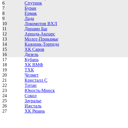
6
Спутник
7
Буран
8
Ермак
9
Лада
10
Локомотив ВХЛ
11
Динамо Бш
12
Ариада-Акпарс
13
Молот-Прикамье
14
Казцинк-Торпедо
15
ХК Саров
16
Дизель
17
Кубань
18
ХК ВМФ
19
ТХК
20
Челмет
21
Кристалл С
22
Титан
23
Юность-Минск
24
Сокол
25
Зауралье
26
Ижсталь
27
ХК Рязань