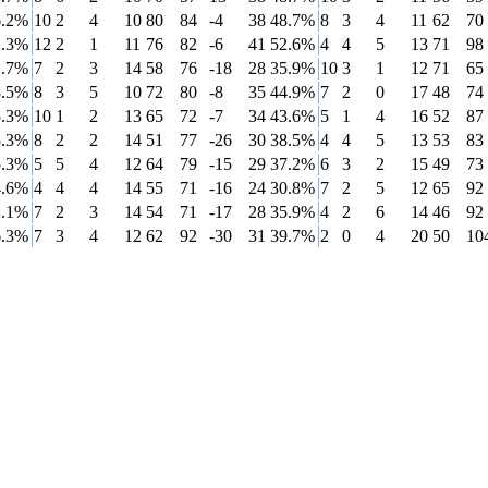
6.2%
10
2
4
10
80
84
-4
38
48.7%
8
3
4
11
62
70
2.3%
12
2
1
11
76
82
-6
41
52.6%
4
4
5
13
71
98
1.7%
7
2
3
14
58
76
-18
28
35.9%
10
3
1
12
71
65
8.5%
8
3
5
10
72
80
-8
35
44.9%
7
2
0
17
48
74
5.3%
10
1
2
13
65
72
-7
34
43.6%
5
1
4
16
52
87
5.3%
8
2
2
14
51
77
-26
30
38.5%
4
4
5
13
53
83
5.3%
5
5
4
12
64
79
-15
29
37.2%
6
3
2
15
49
73
4.6%
4
4
4
14
55
71
-16
24
30.8%
7
2
5
12
65
92
2.1%
7
2
3
14
54
71
-17
28
35.9%
4
2
6
14
46
92
6.3%
7
3
4
12
62
92
-30
31
39.7%
2
0
4
20
50
10