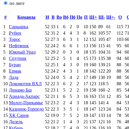
по лиге
#
Команда
И
В
Во
Вб
Пб
По
П
Ш+
Ш-
Ш+-
О
1
Сарыарка
52
33
1
6
2
0
10
150
89
61
115
7
2
Рубин
52
31
2
4
4
3
8
162
105
57
112
7
3
Торос
52
27
3
6
3
1
12
152
105
47
103
6
4
Нефтяник
52
24
2
6
6
1
13
156
115
41
95
6
5
Южный Урал
52
29
2
0
3
0
18
135
104
31
94
6
6
Спутник
52
25
2
5
1
4
15
173
135
38
94
6
7
Буран
52
25
1
4
3
0
19
160
139
21
88
5
8
Ермак
52
24
2
4
3
1
18
142
122
20
88
5
9
Лада
52
24
0
5
4
2
17
149
130
19
88
5
10
Локомотив ВХЛ
52
22
3
6
2
2
17
123
118
5
88
5
11
Динамо Бш
52
23
1
5
2
2
19
158
160
-2
85
5
12
Ариада-Акпарс
52
21
1
6
5
3
16
163
151
12
85
5
13
Молот-Прикамье
52
23
2
2
4
3
18
145
141
4
84
5
14
Казцинк-Торпедо
52
22
3
3
5
1
18
147
123
24
84
5
15
ХК Саров
52
19
0
7
5
2
19
147
133
14
78
5
16
Дизель
52
21
2
1
4
3
21
137
121
16
76
4
17
Кубань
52
18
2
7
4
0
21
126
116
10
76
4