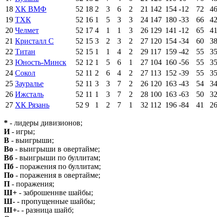
18
ХК ВМФ
52
18
2
3
6
2
21
142
154
-12
72
4
19
ТХК
52
16
1
5
3
3
24
147
180
-33
66
4
20
Челмет
52
17
4
1
1
3
26
129
141
-12
65
4
21
Кристалл С
52
15
3
2
3
2
27
120
154
-34
60
3
22
Титан
52
15
1
1
4
2
29
117
159
-42
55
3
23
Юность-Минск
52
12
1
5
6
1
27
104
160
-56
55
3
24
Сокол
52
11
2
6
4
2
27
113
152
-39
55
3
25
Зауралье
52
11
3
3
7
2
26
120
163
-43
54
3
26
Ижсталь
52
11
1
3
7
2
28
100
163
-63
50
3
27
ХК Рязань
52
9
1
2
7
1
32
112
196
-84
41
2
*
- лидеры дивизионов;
И
- игры;
В
- выигрыши;
Во
- выигрыши в овертайме;
Вб
- выигрыши по буллитам;
Пб
- поражения по буллитам;
По
- поражения в овертайме;
П
- поражения;
Ш+
- заброшеннве шайбы;
Ш-
- пропущенные шайбы;
Ш+-
- разница шайб;