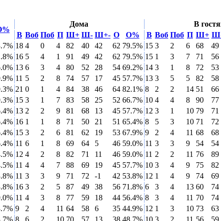
Дома
В гостя
О%
В
Воб
Поб
П
Ш+
Ш-
Ш+-
О
О%
В
Воб
Поб
П
Ш+
Ш
3.7%
18
4
0
4
82
40
42
62
79.5%
15
3
2
6
68
49
1.8%
16
5
4
1
91
49
42
62
79.5%
15
1
3
7
71
56
6.0%
13
6
3
4
80
52
28
54
69.2%
14
3
1
8
72
53
0.9%
11
5
2
8
74
57
17
45
57.7%
13
3
5
5
82
58
0.3%
21
0
1
4
84
38
46
64
82.1%
8
2
2
14
51
66
0.3%
15
3
1
7
83
58
25
52
66.7%
10
4
4
8
90
77
6.4%
13
2
2
9
81
68
13
45
57.7%
12
3
1
10
79
71
6.4%
16
1
1
8
71
50
21
51
65.4%
8
5
3
10
71
72
6.4%
15
3
2
6
81
62
19
53
67.9%
9
2
4
11
68
68
6.4%
11
6
1
8
69
64
5
46
59.0%
11
3
3
9
54
54
4.5%
12
4
2
8
82
71
11
46
59.0%
11
2
2
11
76
89
4.5%
11
4
4
7
88
69
19
45
57.7%
10
3
4
9
75
82
3.8%
11
3
3
9
71
72
-1
42
53.8%
12
1
4
9
74
69
3.8%
16
3
2
5
87
49
38
56
71.8%
6
3
4
13
60
74
0.0%
11
4
3
8
77
59
18
44
56.4%
8
3
4
11
70
74
8.7%
9
2
4
11
64
58
6
35
44.9%
12
1
3
10
73
63
8.7%
8
6
2
10
70
57
13
38
48.7%
10
3
2
11
56
59