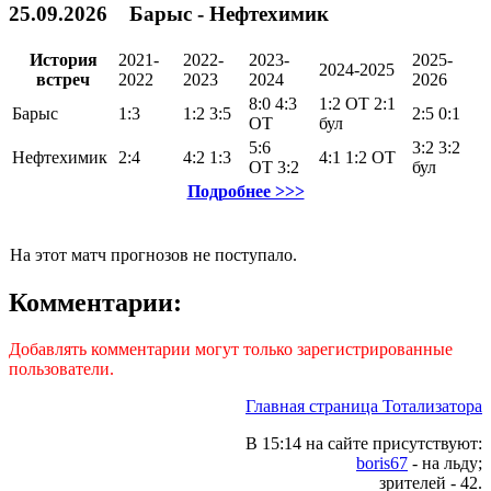
25.09.2026 Барыс - Нефтехимик
История
2021-
2022-
2023-
2025-
2024-2025
встреч
2022
2023
2024
2026
8:0
4:3
1:2
ОТ
2:1
Барыс
1:3
1:2
3:5
2:5
0:1
ОТ
бул
5:6
3:2
3:2
Нефтехимик
2:4
4:2
1:3
4:1
1:2
ОТ
ОТ
3:2
бул
Подробнее >>>
На этот матч прогнозов не поступало.
Комментарии:
Добавлять комментарии могут только зарегистрированные
пользователи.
Главная страница Тотализатора
В 15:14 на сайте присутствуют:
boris67
- на льду;
зрителей - 42.