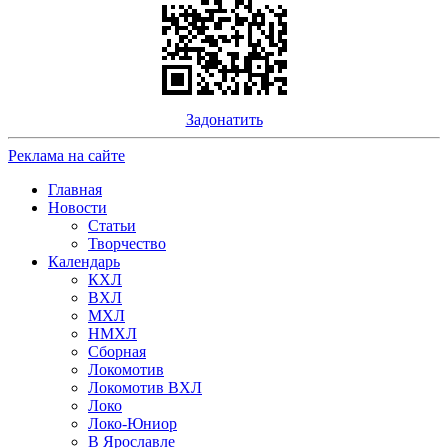
Задонатить
Реклама на сайте
Главная
Новости
Статьи
Творчество
Календарь
КХЛ
ВХЛ
МХЛ
НМХЛ
Сборная
Локомотив
Локомотив ВХЛ
Локо
Локо-Юниор
В Ярославле