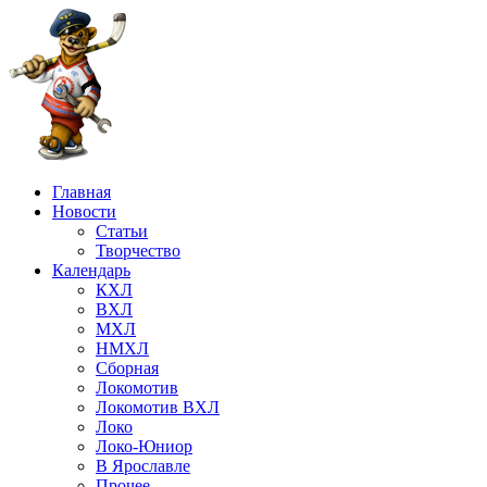
Главная
Новости
Статьи
Творчество
Календарь
КХЛ
ВХЛ
МХЛ
НМХЛ
Сборная
Локомотив
Локомотив ВХЛ
Локо
Локо-Юниор
В Ярославле
Прочее