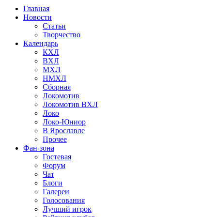
Главная
Новости
Статьи
Творчество
Календарь
КХЛ
ВХЛ
МХЛ
НМХЛ
Сборная
Локомотив
Локомотив ВХЛ
Локо
Локо-Юниор
В Ярославле
Прочее
Фан-зона
Гостевая
Форум
Чат
Блоги
Галереи
Голосования
Лучший игрок