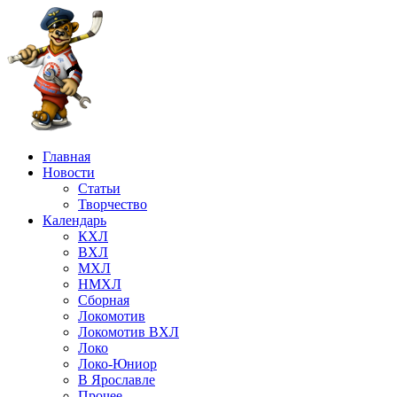
Главная
Новости
Статьи
Творчество
Календарь
КХЛ
ВХЛ
МХЛ
НМХЛ
Сборная
Локомотив
Локомотив ВХЛ
Локо
Локо-Юниор
В Ярославле
Прочее