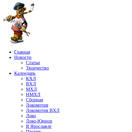
Главная
Новости
Статьи
Творчество
Календарь
КХЛ
ВХЛ
МХЛ
НМХЛ
Сборная
Локомотив
Локомотив ВХЛ
Локо
Локо-Юниор
В Ярославле
Прочее