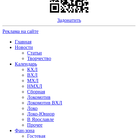
Задонатить
Реклама на сайте
Главная
Новости
Статьи
Творчество
Календарь
КХЛ
ВХЛ
МХЛ
НМХЛ
Сборная
Локомотив
Локомотив ВХЛ
Локо
Локо-Юниор
В Ярославле
Прочее
Фан-зона
Гостевая