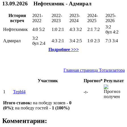
13.09.2026 Нефтехимик - Адмирал
История
2021-
2022-
2023-
2024-
2025-
встреч
2022
2023
2024
2025
2026
3:2
Нефтехимик
4:0
5:2
1:0
2:1
4:3
3:2
2:1
7:2
бул
4:2
3:2
Адмирал
4:3
2:1
3:4
2:5
1:0
2:3
7:3
3:4
бул
2:4
Подробнее >>>
Главная страница Тотализатора
Участник
Прогноз*
Результат
1
Tepbl4
-:-
Итого ставок:
на победу хозяев -
0
(0%)
; на победу гостей -
1 (100%)
Комментарии: