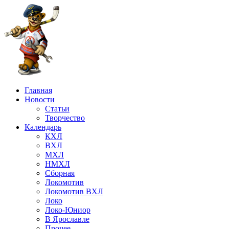
Главная
Новости
Статьи
Творчество
Календарь
КХЛ
ВХЛ
МХЛ
НМХЛ
Сборная
Локомотив
Локомотив ВХЛ
Локо
Локо-Юниор
В Ярославле
Прочее