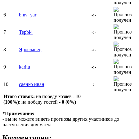
6
bmv_yar
-:-
7
Tepbl4
-:-
8
Ярославец
-:-
9
karhu
-:-
10
саенко иван
-:-
Итого ставок:
на победу хозяев -
10
(100%)
; на победу гостей -
0 (0%)
*Примечание:
- вы не можете видеть прогнозы других участников до
наступления дня матча.
Комментарии: