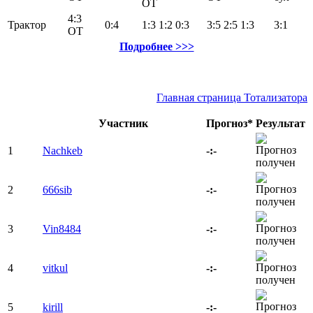
ОТ
4:3
Трактор
0:4
1:3
1:2
0:3
3:5
2:5
1:3
3:1
ОТ
Подробнее >>>
Главная страница Тотализатора
Участник
Прогноз*
Результат
1
Nachkeb
-:-
2
666sib
-:-
3
Vin8484
-:-
4
vitkul
-:-
5
kirill
-:-