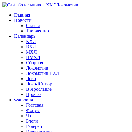
Главная
Новости
Статьи
Творчество
Календарь
КХЛ
ВХЛ
МХЛ
НМХЛ
Сборная
Локомотив
Локомотив ВХЛ
Локо
Локо-Юниор
В Ярославле
Прочее
Фан-зона
Гостевая
Форум
Чат
Блоги
Галереи
Голосования