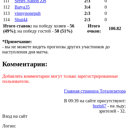
111
Series Nation Zet
2:3
0
112
Batya35
3:4
0
113
vinnynonepuh
2:3
0
114
Shut44
2:3
0
Итого ставок:
на победу хозяев -
56
Итого
100.82
(49%)
; на победу гостей -
58 (51%)
очков:
*Примечание:
- вы не можете видеть прогнозы других участников до
наступления дня матча.
Комментарии:
Добавлять комментарии могут только зарегистрированные
пользователи.
Главная страница Тотализатора
В 09:39 на сайте присутствуют:
boris67
- на льду;
зрителей - 32.
Вход на сайт
Логин: