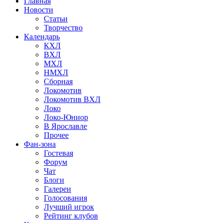
Главная
Новости
Статьи
Творчество
Календарь
КХЛ
ВХЛ
МХЛ
НМХЛ
Сборная
Локомотив
Локомотив ВХЛ
Локо
Локо-Юниор
В Ярославле
Прочее
Фан-зона
Гостевая
Форум
Чат
Блоги
Галереи
Голосования
Лучший игрок
Рейтинг клубов