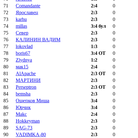
71
Comandante
2:4
0
72
Ярославец
2:3
0
73
karhu
2:3
0
74
millas
3:4 бул
0
75
Север
2:3
0
76
КАЛИНИН ВАДИМ
2:3
0
77
lokovlad
1:3
0
78
boris67
3:4 ОТ
0
79
Zlydnya
1:2
0
80
мак15
2:4
0
81
AlApache
2:3 ОТ
0
82
МАРТИНИ
2:3
0
83
Perseptron
2:3 ОТ
0
84
bemsha
2:3
0
85
Ощепков Миша
3:4
0
86
Юрчик
3:4
0
87
Makc
2:4
0
88
Hokkeyman
2:3
0
89
SAG-73
2:3
0
90
VADIMKA-80
2:3
0