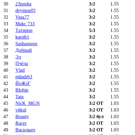
30
23nusha
3:2
1.55
31
deymon05
3:2
1.55
32
Vasa77
3:2
1.55
33
Makc 733
3:2
1.55
34
Татарин
5:3
1.55
35
karsib1
3:2
1.55
36
Sashassssss
3:2
1.55
37
Добрый
3:2
1.55
38
Эл
3:2
1.55
39
Пчёла
3:2
1.55
40
Vlad
3:2
1.55
41
miladr63
3:2
1.55
42
ЙоЖэГ
3:2
1.55
43
Blohin
3:2
1.55
44
Tata
3:2
1.55
45
NicK_MGN
3:2 ОТ
1.03
46
vitkul
3:2 ОТ
1.03
47
Beauty
3:2 бул
1.03
48
Racer
3:2 ОТ
1.03
49
Васильич
3:2 ОТ
1.03