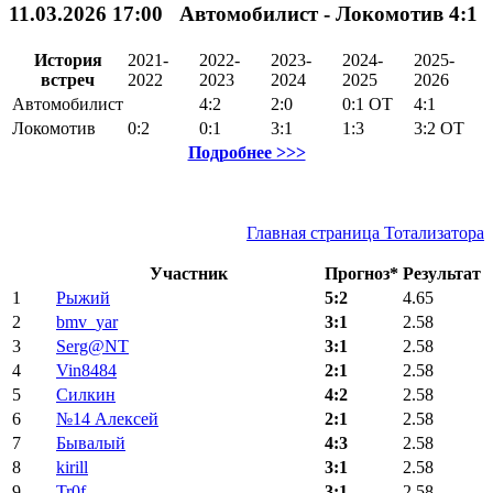
11.03.2026 17:00 Автомобилист - Локомотив 4:1
История
2021-
2022-
2023-
2024-
2025-
встреч
2022
2023
2024
2025
2026
Автомобилист
4:2
2:0
0:1
ОТ
4:1
Локомотив
0:2
0:1
3:1
1:3
3:2
ОТ
Подробнее >>>
Главная страница Тотализатора
Участник
Прогноз*
Результат
1
Рыжий
5:2
4.65
2
bmv_yar
3:1
2.58
3
Serg@NT
3:1
2.58
4
Vin8484
2:1
2.58
5
Силкин
4:2
2.58
6
№14 Алексей
2:1
2.58
7
Бывалый
4:3
2.58
8
kirill
3:1
2.58
9
Tr0f
3:1
2.58