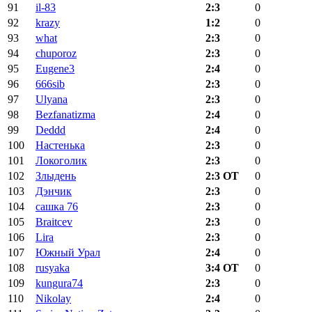
91
il-83
2:3
0
92
krazy
1:2
0
93
what
2:3
0
94
chuporoz
2:3
0
95
Eugene3
2:4
0
96
666sib
2:3
0
97
Ulyana
2:3
0
98
Bezfanatizma
2:4
0
99
Deddd
2:4
0
100
Настенька
2:3
0
101
Локоголик
2:3
0
102
Злыдень
2:3 ОТ
0
103
Дэнчик
2:3
0
104
сашка 76
2:3
0
105
Braitcev
2:3
0
106
Lira
2:3
0
107
Южный Урал
2:4
0
108
rusyaka
3:4 ОТ
0
109
kungura74
2:3
0
110
Nikolay
2:4
0