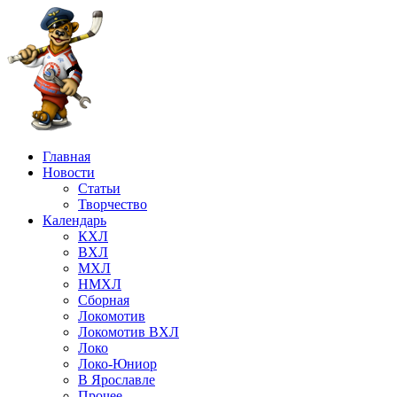
Главная
Новости
Статьи
Творчество
Календарь
КХЛ
ВХЛ
МХЛ
НМХЛ
Сборная
Локомотив
Локомотив ВХЛ
Локо
Локо-Юниор
В Ярославле
Прочее