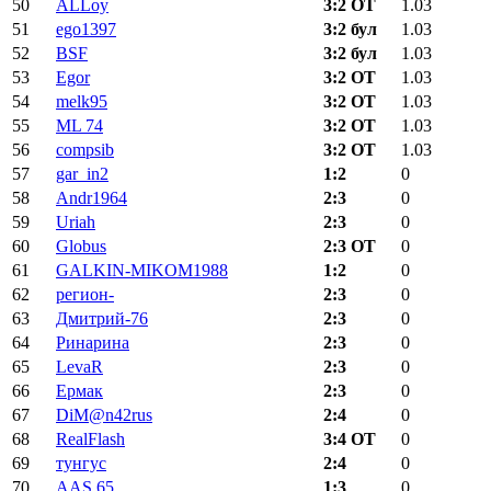
50
ALLoy
3:2 ОТ
1.03
51
ego1397
3:2 бул
1.03
52
BSF
3:2 бул
1.03
53
Egor
3:2 ОТ
1.03
54
melk95
3:2 ОТ
1.03
55
ML 74
3:2 ОТ
1.03
56
compsib
3:2 ОТ
1.03
57
gar_in2
1:2
0
58
Andr1964
2:3
0
59
Uriah
2:3
0
60
Globus
2:3 ОТ
0
61
GALKIN-MIKOM1988
1:2
0
62
регион-
2:3
0
63
Дмитрий-76
2:3
0
64
Ринарина
2:3
0
65
LevaR
2:3
0
66
Ермак
2:3
0
67
DiM@n42rus
2:4
0
68
RealFlash
3:4 ОТ
0
69
тунгус
2:4
0
70
AAS.65
1:3
0