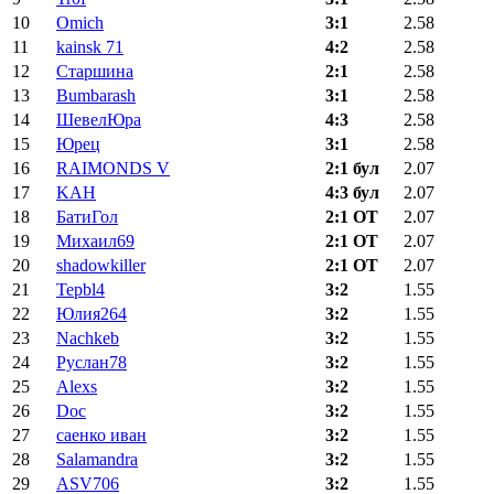
10
Omich
3:1
2.58
11
kainsk 71
4:2
2.58
12
Старшина
2:1
2.58
13
Bumbarash
3:1
2.58
14
ШевелЮра
4:3
2.58
15
Юрец
3:1
2.58
16
RAIMONDS V
2:1 бул
2.07
17
KAH
4:3 бул
2.07
18
БатиГол
2:1 ОТ
2.07
19
Михаил69
2:1 ОТ
2.07
20
shadowkiller
2:1 ОТ
2.07
21
Tepbl4
3:2
1.55
22
Юлия264
3:2
1.55
23
Nachkeb
3:2
1.55
24
Руслан78
3:2
1.55
25
Alexs
3:2
1.55
26
Doc
3:2
1.55
27
саенко иван
3:2
1.55
28
Salamandra
3:2
1.55
29
ASV706
3:2
1.55