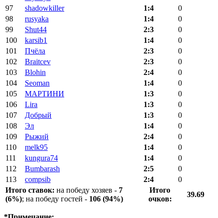
97
shadowkiller
1:4
0
98
rusyaka
1:4
0
99
Shut44
2:3
0
100
karsib1
1:4
0
101
Пчёла
2:3
0
102
Braitcev
2:3
0
103
Blohin
2:4
0
104
Seoman
1:4
0
105
МАРТИНИ
1:3
0
106
Lira
1:3
0
107
Добрый
1:3
0
108
Эл
1:4
0
109
Рыжий
2:4
0
110
melk95
1:4
0
111
kungura74
1:4
0
112
Bumbarash
2:5
0
113
compsib
2:4
0
Итого ставок:
на победу хозяев -
7
Итого
39.69
(6%)
; на победу гостей -
106 (94%)
очков:
*Примечание: