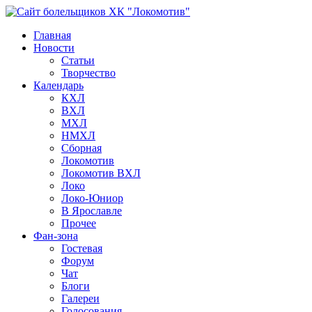
Главная
Новости
Статьи
Творчество
Календарь
КХЛ
ВХЛ
МХЛ
НМХЛ
Сборная
Локомотив
Локомотив ВХЛ
Локо
Локо-Юниор
В Ярославле
Прочее
Фан-зона
Гостевая
Форум
Чат
Блоги
Галереи
Голосования