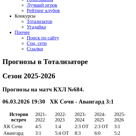
Лучший игрок
Рейтинг клубов
Конкурсы
Тотализатор
Угадайка
Прочее
Поиск по сайту
Соц. сети
Ссылки
Прогнозы в Тотализаторе
Сезон 2025-2026
Прогнозы на матч КХЛ №684.
06.03.2026 19:30 ХК Сочи - Авангард 3:1
История
2021-
2022-
2023-
2024-
2025-
встреч
2022
2023
2024
2025
2026
ХК Сочи
4:5
1:4
2:3
ОТ
2:3
ОТ
3:1
Авангард
3:1
5:4
ОТ
8:3
6:0
5:2