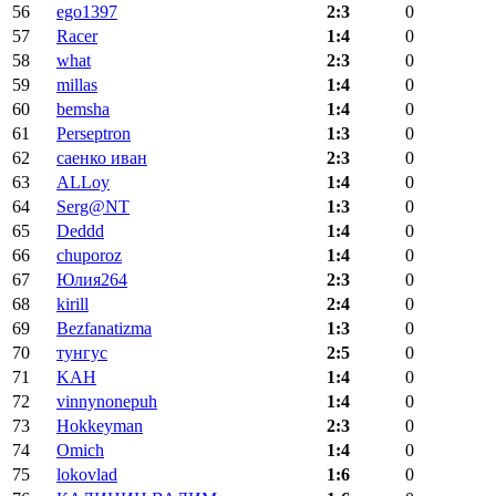
56
ego1397
2:3
0
57
Racer
1:4
0
58
what
2:3
0
59
millas
1:4
0
60
bemsha
1:4
0
61
Perseptron
1:3
0
62
саенко иван
2:3
0
63
ALLoy
1:4
0
64
Serg@NT
1:3
0
65
Deddd
1:4
0
66
chuporoz
1:4
0
67
Юлия264
2:3
0
68
kirill
2:4
0
69
Bezfanatizma
1:3
0
70
тунгус
2:5
0
71
KAH
1:4
0
72
vinnynonepuh
1:4
0
73
Hokkeyman
2:3
0
74
Omich
1:4
0
75
lokovlad
1:6
0