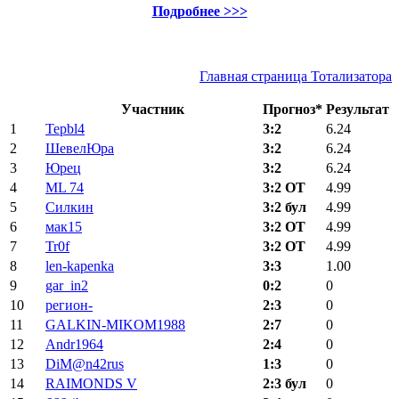
Подробнее >>>
Главная страница Тотализатора
Участник
Прогноз*
Результат
1
Tepbl4
3:2
6.24
2
ШевелЮра
3:2
6.24
3
Юрец
3:2
6.24
4
ML 74
3:2 ОТ
4.99
5
Силкин
3:2 бул
4.99
6
мак15
3:2 ОТ
4.99
7
Tr0f
3:2 ОТ
4.99
8
len-kapenka
3:3
1.00
9
gar_in2
0:2
0
10
регион-
2:3
0
11
GALKIN-MIKOM1988
2:7
0
12
Andr1964
2:4
0
13
DiM@n42rus
1:3
0
14
RAIMONDS V
2:3 бул
0