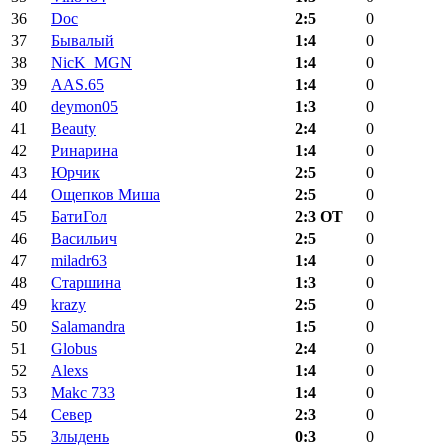
36
Doc
2:5
0
37
Бывалый
1:4
0
38
NicK_MGN
1:4
0
39
AAS.65
1:4
0
40
deymon05
1:3
0
41
Beauty
2:4
0
42
Ринарина
1:4
0
43
Юрчик
2:5
0
44
Ощепков Миша
2:5
0
45
БатиГол
2:3 ОТ
0
46
Васильич
2:5
0
47
miladr63
1:4
0
48
Старшина
1:3
0
49
krazy
2:5
0
50
Salamandra
1:5
0
51
Globus
2:4
0
52
Alexs
1:4
0
53
Makc 733
1:4
0
54
Север
2:3
0
55
Злыдень
0:3
0