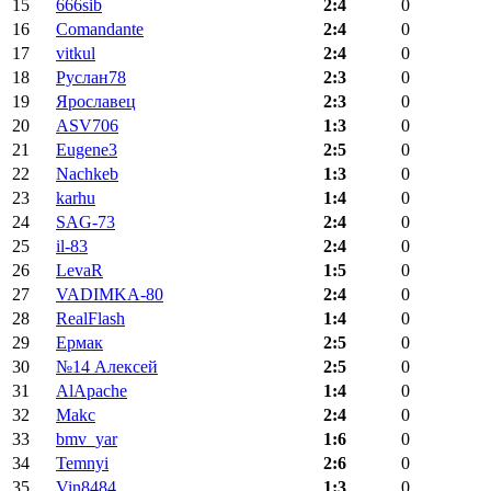
15
666sib
2:4
0
16
Comandante
2:4
0
17
vitkul
2:4
0
18
Руслан78
2:3
0
19
Ярославец
2:3
0
20
ASV706
1:3
0
21
Eugene3
2:5
0
22
Nachkeb
1:3
0
23
karhu
1:4
0
24
SAG-73
2:4
0
25
il-83
2:4
0
26
LevaR
1:5
0
27
VADIMKA-80
2:4
0
28
RealFlash
1:4
0
29
Ермак
2:5
0
30
№14 Алексей
2:5
0
31
AlApache
1:4
0
32
Makc
2:4
0
33
bmv_yar
1:6
0
34
Temnyi
2:6
0
35
Vin8484
1:3
0