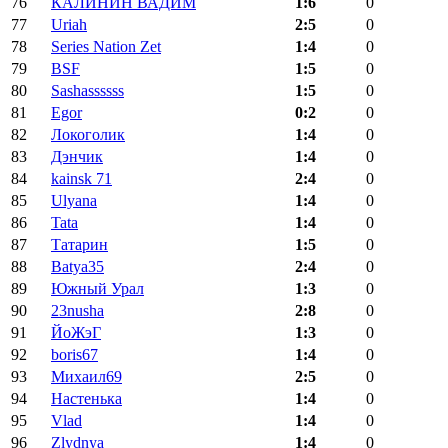
76
КАЛИНИН ВАДИМ
1:6
0
77
Uriah
2:5
0
78
Series Nation Zet
1:4
0
79
BSF
1:5
0
80
Sashassssss
1:5
0
81
Egor
0:2
0
82
Локоголик
1:4
0
83
Дэнчик
1:4
0
84
kainsk 71
2:4
0
85
Ulyana
1:4
0
86
Tata
1:4
0
87
Татарин
1:5
0
88
Batya35
2:4
0
89
Южный Урал
1:3
0
90
23nusha
2:8
0
91
ЙоЖэГ
1:3
0
92
boris67
1:4
0
93
Михаил69
2:5
0
94
Настенька
1:4
0
95
Vlad
1:4
0
96
Zlydnya
1:4
0