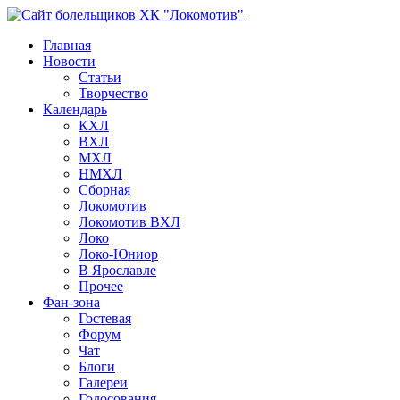
Главная
Новости
Статьи
Творчество
Календарь
КХЛ
ВХЛ
МХЛ
НМХЛ
Сборная
Локомотив
Локомотив ВХЛ
Локо
Локо-Юниор
В Ярославле
Прочее
Фан-зона
Гостевая
Форум
Чат
Блоги
Галереи
Голосования