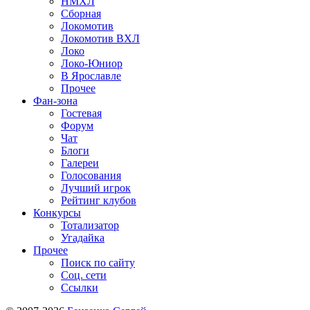
НМХЛ
Сборная
Локомотив
Локомотив ВХЛ
Локо
Локо-Юниор
В Ярославле
Прочее
Фан-зона
Гостевая
Форум
Чат
Блоги
Галереи
Голосования
Лучший игрок
Рейтинг клубов
Конкурсы
Тотализатор
Угадайка
Прочее
Поиск по сайту
Соц. сети
Ссылки