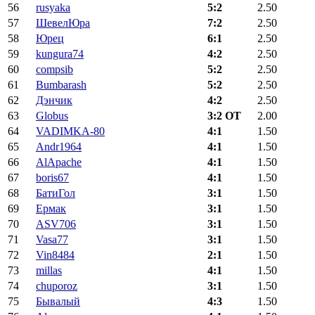
56
rusyaka
5:2
2.50
57
ШевелЮра
7:2
2.50
58
Юрец
6:1
2.50
59
kungura74
4:2
2.50
60
compsib
5:2
2.50
61
Bumbarash
5:2
2.50
62
Дэнчик
4:2
2.50
63
Globus
3:2 ОТ
2.00
64
VADIMKA-80
4:1
1.50
65
Andr1964
4:1
1.50
66
AlApache
4:1
1.50
67
boris67
4:1
1.50
68
БатиГол
3:1
1.50
69
Ермак
3:1
1.50
70
ASV706
3:1
1.50
71
Vasa77
3:1
1.50
72
Vin8484
2:1
1.50
73
millas
4:1
1.50
74
chuporoz
3:1
1.50
75
Бывалый
4:3
1.50