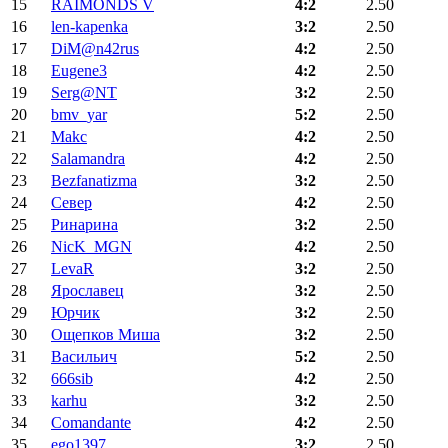
15
RAIMONDS V
4:2
2.50
16
len-kapenka
3:2
2.50
17
DiM@n42rus
4:2
2.50
18
Eugene3
4:2
2.50
19
Serg@NT
3:2
2.50
20
bmv_yar
5:2
2.50
21
Makc
4:2
2.50
22
Salamandra
4:2
2.50
23
Bezfanatizma
3:2
2.50
24
Север
4:2
2.50
25
Ринарина
3:2
2.50
26
NicK_MGN
4:2
2.50
27
LevaR
3:2
2.50
28
Ярославец
3:2
2.50
29
Юрчик
3:2
2.50
30
Ощепков Миша
3:2
2.50
31
Васильич
5:2
2.50
32
666sib
4:2
2.50
33
karhu
3:2
2.50
34
Comandante
4:2
2.50
35
ego1397
3:2
2.50