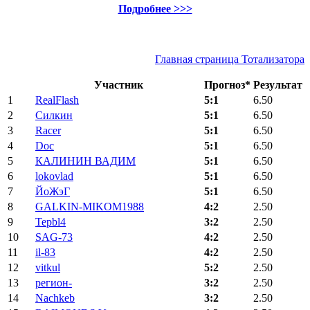
Подробнее >>>
Главная страница Тотализатора
Участник
Прогноз*
Результат
1
RealFlash
5:1
6.50
2
Силкин
5:1
6.50
3
Racer
5:1
6.50
4
Doc
5:1
6.50
5
КАЛИНИН ВАДИМ
5:1
6.50
6
lokovlad
5:1
6.50
7
ЙоЖэГ
5:1
6.50
8
GALKIN-MIKOM1988
4:2
2.50
9
Tepbl4
3:2
2.50
10
SAG-73
4:2
2.50
11
il-83
4:2
2.50
12
vitkul
5:2
2.50
13
регион-
3:2
2.50
14
Nachkeb
3:2
2.50