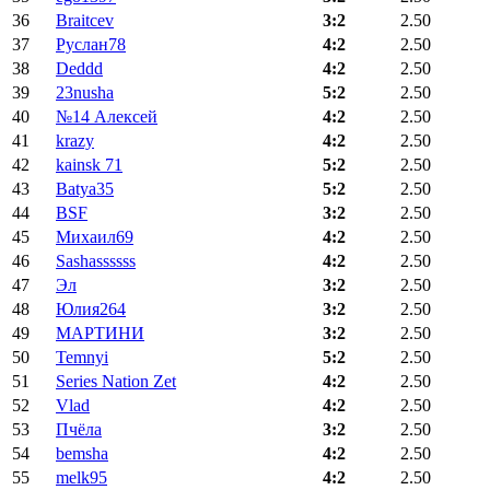
36
Braitcev
3:2
2.50
37
Руслан78
4:2
2.50
38
Deddd
4:2
2.50
39
23nusha
5:2
2.50
40
№14 Алексей
4:2
2.50
41
krazy
4:2
2.50
42
kainsk 71
5:2
2.50
43
Batya35
5:2
2.50
44
BSF
3:2
2.50
45
Михаил69
4:2
2.50
46
Sashassssss
4:2
2.50
47
Эл
3:2
2.50
48
Юлия264
3:2
2.50
49
МАРТИНИ
3:2
2.50
50
Temnyi
5:2
2.50
51
Series Nation Zet
4:2
2.50
52
Vlad
4:2
2.50
53
Пчёла
3:2
2.50
54
bemsha
4:2
2.50
55
melk95
4:2
2.50