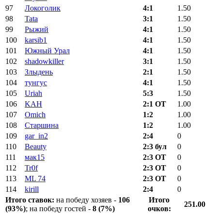
97
Локоголик
4:1
1.50
98
Tata
3:1
1.50
99
Рыжий
4:1
1.50
100
karsib1
4:1
1.50
101
Южный Урал
4:1
1.50
102
shadowkiller
3:1
1.50
103
Злыдень
2:1
1.50
104
тунгус
4:1
1.50
105
Uriah
5:3
1.50
106
KAH
2:1 ОТ
1.00
107
Omich
1:2
1.00
108
Старшина
1:2
1.00
109
gar_in2
2:4
0
110
Beauty
2:3 бул
0
111
мак15
2:3 ОТ
0
112
Tr0f
2:3 ОТ
0
113
ML 74
2:3 ОТ
0
114
kirill
2:4
0
Итого ставок:
на победу хозяев -
106
Итого
251.00
(93%)
; на победу гостей -
8 (7%)
очков: