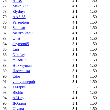
76
Alexs
4:1
1.50
77
Makc 733
4:1
1.50
78
Zlydnya
3:1
1.50
79
AAS.65
4:1
1.50
80
Perseptron
4:1
1.50
81
Seoman
4:1
1.50
82
саенко иван
4:1
1.50
83
what
3:1
1.50
84
deymon05
3:1
1.50
85
Lira
3:1
1.50
86
Nikolay
3:1
1.50
87
miladr63
3:1
1.50
88
Hokkeyman
3:1
1.50
89
Настенька
3:1
1.50
90
Egor
4:1
1.50
91
vinnynonepuh
3:1
1.50
92
Татарин
5:3
1.50
93
Blohin
4:1
1.50
94
ALLoy
4:1
1.50
95
Добрый
3:1
1.50
96
Ulyana
3:1
1.50