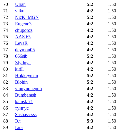
70
Uriah
5:2
1.50
71
vitkul
4:2
1.50
72
NicK_MGN
5:2
1.50
73
Eugene3
4:2
1.50
74
chuporoz
4:2
1.50
75
AAS.65
4:2
1.50
76
LevaR
4:2
1.50
77
deymon05
4:2
1.50
78
666sib
5:2
1.50
79
Zlydnya
4:2
1.50
80
kirill
4:2
1.50
81
Hokkeyman
5:2
1.50
82
Blohin
5:2
1.50
83
vinnynonepuh
4:2
1.50
84
Bumbarash
4:2
1.50
85
kainsk 71
4:2
1.50
86
тунгус
4:2
1.50
87
Sashassssss
4:2
1.50
88
Эл
5:3
1.50
89
Lira
4:2
1.50