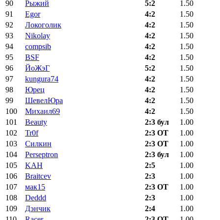
90
Рыжий
5:2
1.50
91
Egor
4:2
1.50
92
Локоголик
4:2
1.50
93
Nikolay
4:2
1.50
94
compsib
4:2
1.50
95
BSF
4:2
1.50
96
ЙоЖэГ
5:2
1.50
97
kungura74
4:2
1.50
98
Юрец
4:2
1.50
99
ШевелЮра
4:2
1.50
100
Михаил69
4:2
1.50
101
Beauty
2:3 бул
1.00
102
Tr0f
2:3 ОТ
1.00
103
Силкин
2:3 ОТ
1.00
104
Perseptron
2:3 бул
1.00
105
KAH
2:5
1.00
106
Braitcev
2:3
1.00
107
мак15
2:3 ОТ
1.00
108
Deddd
2:3
1.00
109
Дэнчик
2:4
1.00
110
Racer
2:3 ОТ
1.00