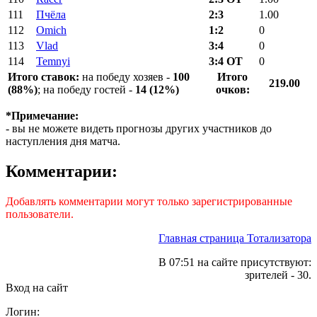
111
Пчёла
2:3
1.00
112
Omich
1:2
0
113
Vlad
3:4
0
114
Temnyi
3:4 ОТ
0
Итого ставок:
на победу хозяев -
100
Итого
219.00
(88%)
; на победу гостей -
14 (12%)
очков:
*Примечание:
- вы не можете видеть прогнозы других участников до
наступления дня матча.
Комментарии:
Добавлять комментарии могут только зарегистрированные
пользователи.
Главная страница Тотализатора
В 07:51 на сайте присутствуют:
зрителей - 30.
Вход на сайт
Логин: