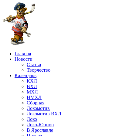
Главная
Новости
Статьи
Творчество
Календарь
КХЛ
ВХЛ
МХЛ
НМХЛ
Сборная
Локомотив
Локомотив ВХЛ
Локо
Локо-Юниор
В Ярославле
Прочее