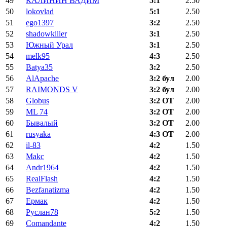
49
КАЛИНИН ВАДИМ
5:1
2.50
50
lokovlad
5:1
2.50
51
ego1397
3:2
2.50
52
shadowkiller
3:1
2.50
53
Южный Урал
3:1
2.50
54
melk95
4:3
2.50
55
Batya35
3:2
2.50
56
AlApache
3:2 бул
2.00
57
RAIMONDS V
3:2 бул
2.00
58
Globus
3:2 ОТ
2.00
59
ML 74
3:2 ОТ
2.00
60
Бывалый
3:2 ОТ
2.00
61
rusyaka
4:3 ОТ
2.00
62
il-83
4:2
1.50
63
Makc
4:2
1.50
64
Andr1964
4:2
1.50
65
RealFlash
4:2
1.50
66
Bezfanatizma
4:2
1.50
67
Ермак
4:2
1.50
68
Руслан78
5:2
1.50
69
Comandante
4:2
1.50