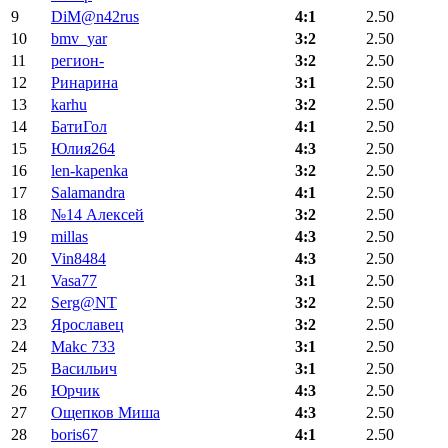
9
DiM@n42rus
4:1
2.50
10
bmv_yar
3:2
2.50
11
регион-
3:2
2.50
12
Ринарина
3:1
2.50
13
karhu
3:2
2.50
14
БатиГол
4:1
2.50
15
Юлия264
4:3
2.50
16
len-kapenka
3:2
2.50
17
Salamandra
4:1
2.50
18
№14 Алексей
3:2
2.50
19
millas
4:3
2.50
20
Vin8484
4:3
2.50
21
Vasa77
3:1
2.50
22
Serg@NT
3:2
2.50
23
Ярославец
3:2
2.50
24
Makc 733
3:1
2.50
25
Васильич
3:1
2.50
26
Юрчик
4:3
2.50
27
Ощепков Миша
4:3
2.50
28
boris67
4:1
2.50