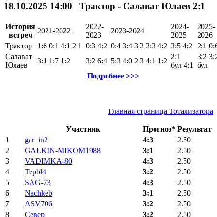
18.10.2025 14:00 Трактор - Салават Юлаев 2:1
История
2022-
2024-
2025-
2021-2022
2023-2024
встреч
2023
2025
2026
Трактор
1:6
0:1
4:1
2:1
0:3
4:2
0:4
3:4
3:2
2:3
4:2
3:5
4:2
2:1
0:
Салават
2:1
3:2
3:
3:1
1:7
1:2
3:2
6:4
5:3
4:0
2:3
4:1
1:2
Юлаев
бул
4:1
бул
Подробнее >>>
Главная страница Тотализатора
Участник
Прогноз*
Результат
1
gar_in2
4:3
2.50
2
GALKIN-MIKOM1988
3:1
2.50
3
VADIMKA-80
4:3
2.50
4
Tepbl4
3:2
2.50
5
SAG-73
4:3
2.50
6
Nachkeb
3:1
2.50
7
ASV706
3:2
2.50
8
Север
3:2
2.50