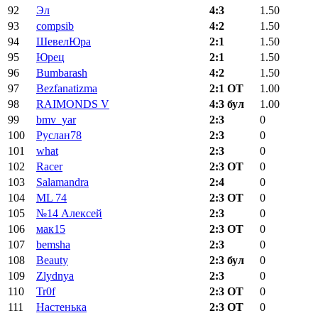
92
Эл
4:3
1.50
93
compsib
4:2
1.50
94
ШевелЮра
2:1
1.50
95
Юрец
2:1
1.50
96
Bumbarash
4:2
1.50
97
Bezfanatizma
2:1 ОТ
1.00
98
RAIMONDS V
4:3 бул
1.00
99
bmv_yar
2:3
0
100
Руслан78
2:3
0
101
what
2:3
0
102
Racer
2:3 ОТ
0
103
Salamandra
2:4
0
104
ML 74
2:3 ОТ
0
105
№14 Алексей
2:3
0
106
мак15
2:3 ОТ
0
107
bemsha
2:3
0
108
Beauty
2:3 бул
0
109
Zlydnya
2:3
0
110
Tr0f
2:3 ОТ
0
111
Настенька
2:3 ОТ
0