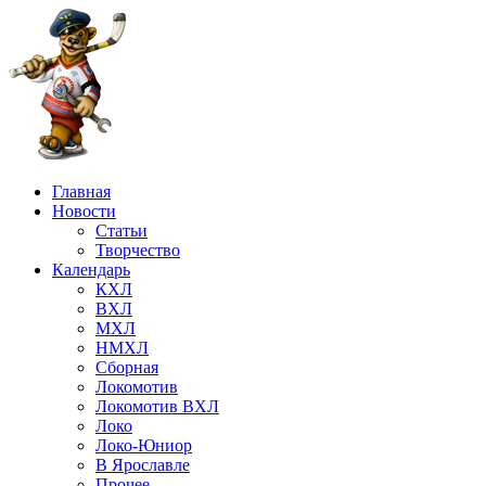
Главная
Новости
Статьи
Творчество
Календарь
КХЛ
ВХЛ
МХЛ
НМХЛ
Сборная
Локомотив
Локомотив ВХЛ
Локо
Локо-Юниор
В Ярославле
Прочее