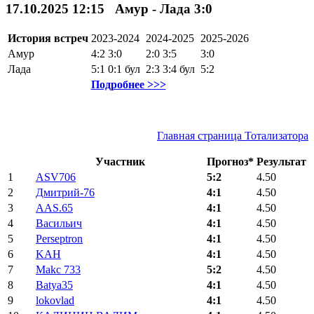
17.10.2025 12:15 Амур - Лада 3:0
История встреч
2023-2024
2024-2025
2025-2026
Амур
4:2
3:0
2:0
3:5
3:0
Лада
5:1
0:1
бул
2:3
3:4
бул
5:2
Подробнее >>>
Главная страница Тотализатора
Участник
Прогноз*
Результат
1
ASV706
5:2
4.50
2
Дмитрий-76
4:1
4.50
3
AAS.65
4:1
4.50
4
Васильич
4:1
4.50
5
Perseptron
4:1
4.50
6
KAH
4:1
4.50
7
Makc 733
5:2
4.50
8
Batya35
4:1
4.50
9
lokovlad
4:1
4.50