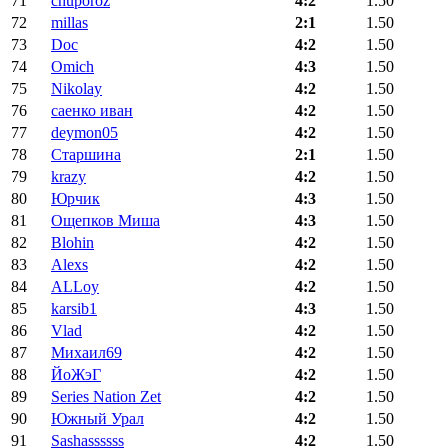
71
chuporoz
4:2
1.50
72
millas
2:1
1.50
73
Doc
4:2
1.50
74
Omich
4:3
1.50
75
Nikolay
4:2
1.50
76
саенко иван
4:2
1.50
77
deymon05
4:2
1.50
78
Старшина
2:1
1.50
79
krazy
4:2
1.50
80
Юрчик
4:3
1.50
81
Ощепков Миша
4:3
1.50
82
Blohin
4:2
1.50
83
Alexs
4:2
1.50
84
ALLoy
4:2
1.50
85
karsib1
4:3
1.50
86
Vlad
4:2
1.50
87
Михаил69
4:2
1.50
88
ЙоЖэГ
4:2
1.50
89
Series Nation Zet
4:2
1.50
90
Южный Урал
4:2
1.50
91
Sashassssss
4:2
1.50