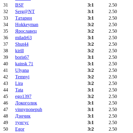
31
BSF
3:1
2.50
32
Serg@NT
3:1
2.50
33
Татарин
3:1
2.50
34
Hokkeyman
3:2
2.50
35
Ярославец
3:2
2.50
36
miladr63
3:1
2.50
37
Shut44
3:2
2.50
38
kirill
3:2
2.50
39
boris67
3:1
2.50
40
kainsk 71
3:1
2.50
41
Ulyana
3:2
2.50
42
Temnyi
3:2
2.50
43
Lira
3:2
2.50
44
Tata
3:1
2.50
45
ego1397
3:2
2.50
46
Локоголик
3:1
2.50
47
vinnynonepuh
3:1
2.50
48
Дэнчик
3:1
2.50
49
тунгус
3:1
2.50
50
Egor
3:2
2.50