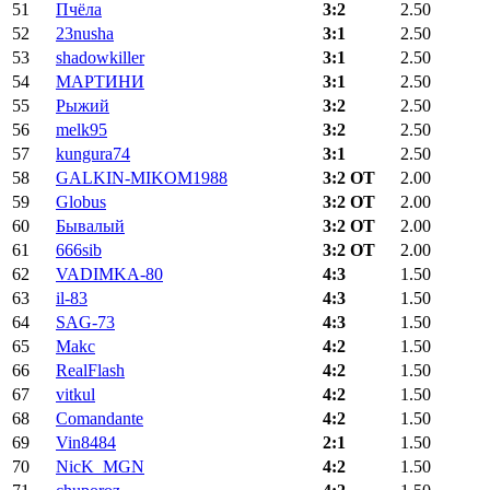
51
Пчёла
3:2
2.50
52
23nusha
3:1
2.50
53
shadowkiller
3:1
2.50
54
МАРТИНИ
3:1
2.50
55
Рыжий
3:2
2.50
56
melk95
3:2
2.50
57
kungura74
3:1
2.50
58
GALKIN-MIKOM1988
3:2 ОТ
2.00
59
Globus
3:2 ОТ
2.00
60
Бывалый
3:2 ОТ
2.00
61
666sib
3:2 ОТ
2.00
62
VADIMKA-80
4:3
1.50
63
il-83
4:3
1.50
64
SAG-73
4:3
1.50
65
Makc
4:2
1.50
66
RealFlash
4:2
1.50
67
vitkul
4:2
1.50
68
Comandante
4:2
1.50
69
Vin8484
2:1
1.50
70
NicK_MGN
4:2
1.50