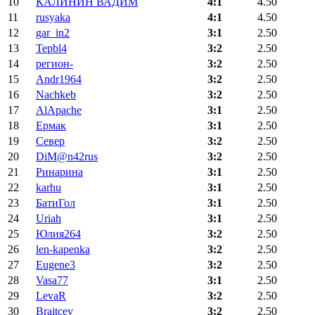
10
КАЛИНИН ВАДИМ
4:1
4.50
11
rusyaka
4:1
4.50
12
gar_in2
3:1
2.50
13
Tepbl4
3:2
2.50
14
регион-
3:2
2.50
15
Andr1964
3:2
2.50
16
Nachkeb
3:2
2.50
17
AlApache
3:1
2.50
18
Ермак
3:1
2.50
19
Север
3:2
2.50
20
DiM@n42rus
3:2
2.50
21
Ринарина
3:1
2.50
22
karhu
3:1
2.50
23
БатиГол
3:1
2.50
24
Uriah
3:1
2.50
25
Юлия264
3:2
2.50
26
len-kapenka
3:2
2.50
27
Eugene3
3:2
2.50
28
Vasa77
3:1
2.50
29
LevaR
3:2
2.50
30
Braitcev
3:2
2.50