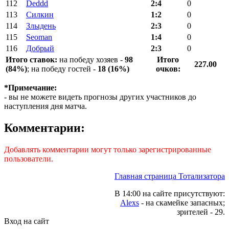
112
Deddd
2:4
0
113
Силкин
1:2
0
114
Злыдень
2:3
0
115
Seoman
1:4
0
116
Добрый
2:3
0
Итого ставок:
на победу хозяев -
98
Итого
227.00
(84%)
; на победу гостей -
18 (16%)
очков:
*Примечание:
- вы не можете видеть прогнозы других участников до
наступления дня матча.
Комментарии:
Добавлять комментарии могут только зарегистрированные
пользователи.
Главная страница Тотализатора
В 14:00 на сайте присутствуют:
Alexs
- на скамейке запасных;
зрителей - 29.
Вход на сайт