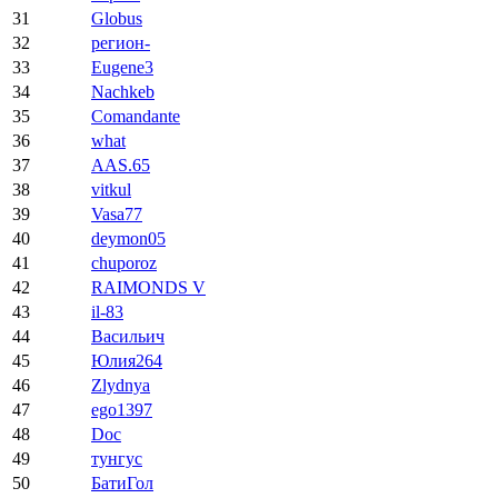
31
Globus
32
регион-
33
Eugene3
34
Nachkeb
35
Comandante
36
what
37
AAS.65
38
vitkul
39
Vasa77
40
deymon05
41
chuporoz
42
RAIMONDS V
43
il-83
44
Васильич
45
Юлия264
46
Zlydnya
47
ego1397
48
Doc
49
тунгус
50
БатиГол