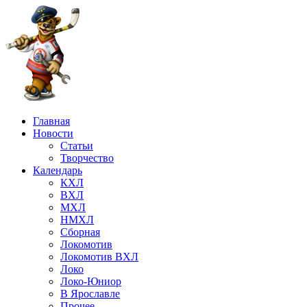
Главная
Новости
Статьи
Творчество
Календарь
КХЛ
ВХЛ
МХЛ
НМХЛ
Сборная
Локомотив
Локомотив ВХЛ
Локо
Локо-Юниор
В Ярославле
Прочее