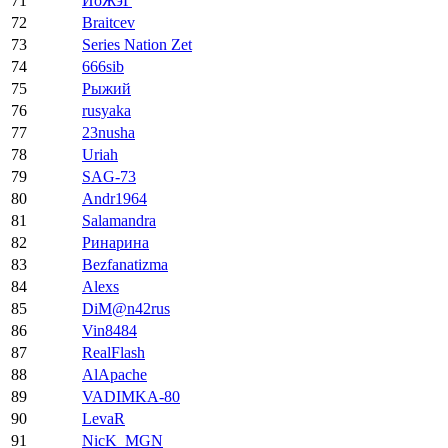
71
ЙоЖэГ
72
Braitcev
73
Series Nation Zet
74
666sib
75
Рыжий
76
rusyaka
77
23nusha
78
Uriah
79
SAG-73
80
Andr1964
81
Salamandra
82
Ринарина
83
Bezfanatizma
84
Alexs
85
DiM@n42rus
86
Vin8484
87
RealFlash
88
AlApache
89
VADIMKA-80
90
LevaR
91
NicK_MGN