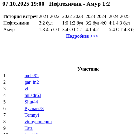
07.10.2025 19:00 Нефтехимик - Амур 1:2
История встреч
2021-2022
2022-2023
2023-2024
2024-2025
Нефтехимик
3:2
бул
1:0
1:2
бул
3:2
бул
4:0
4:1
4:3
бул
Амур
1:3
4:5
ОТ
3:4
ОТ
5:1
4:1
4:2
5:4
ОТ
4:3
б
Подробнее >>>
Участник
1
melk95
2
gar_in2
3
vl
4
miladr63
5
Shut44
6
Руслан78
7
Temnyi
8
vinnynonepuh
9
Tata