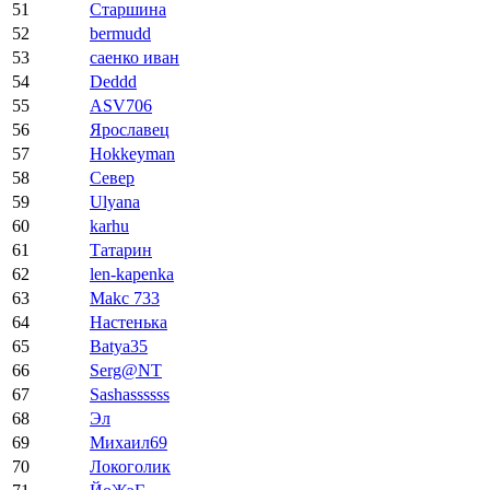
51
Старшина
52
bermudd
53
саенко иван
54
Deddd
55
ASV706
56
Ярославец
57
Hokkeyman
58
Север
59
Ulyana
60
karhu
61
Татарин
62
len-kapenka
63
Makc 733
64
Настенька
65
Batya35
66
Serg@NT
67
Sashassssss
68
Эл
69
Михаил69
70
Локоголик