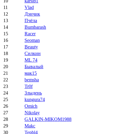
10
karsib1
11
Vlad
12
Дэнчик
13
Пчёла
14
Bumbarash
15
Racer
16
Seoman
17
Beauty
18
Силкин
19
ML 74
20
Бывалый
21
мак15
22
bemsha
23
Tr0f
24
Злыдень
25
kungura74
26
Omich
27
Nikolay
28
GALKIN-MIKOM1988
29
Makc
30
Tepbl4