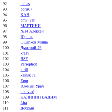
92
millas
93
boris67
94
KAH
95
bmv_yar
96
МАРТИНИ
97
№14 Алексей
98
Юрчик
99
Ощепков Миша
100
Дмитрий-76
101
krazy
102
BSF
103
Perseptron
104
kirill
105
kainsk 71
106
Egor
107
Южный Урал
108
lokovlad
109
КАЛИНИН ВАДИМ
110
Lira
111
Добрый