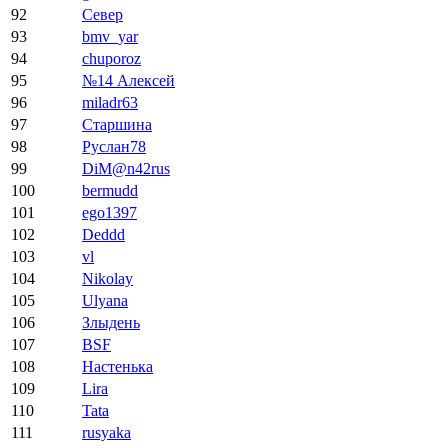
92
Север
93
bmv_yar
94
chuporoz
95
№14 Алексей
96
miladr63
97
Старшина
98
Руслан78
99
DiM@n42rus
100
bermudd
101
ego1397
102
Deddd
103
vl
104
Nikolay
105
Ulyana
106
Злыдень
107
BSF
108
Настенька
109
Lira
110
Tata
111
rusyaka