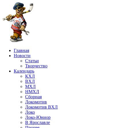
Главная
Новости
Статьи
Творчество
Календарь
КХЛ
ВХЛ
МХЛ
НМХЛ
Сборная
Локомотив
Локомотив ВХЛ
Локо
Локо-Юниор
В Ярославле
Прочее