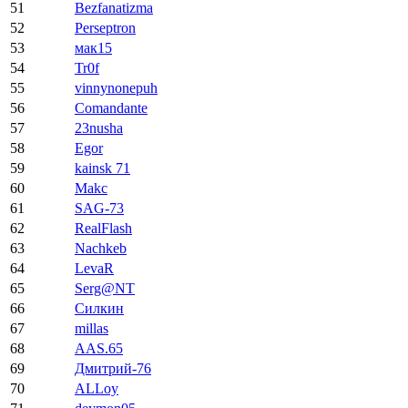
51
Bezfanatizma
52
Perseptron
53
мак15
54
Tr0f
55
vinnynonepuh
56
Comandante
57
23nusha
58
Egor
59
kainsk 71
60
Makc
61
SAG-73
62
RealFlash
63
Nachkeb
64
LevaR
65
Serg@NT
66
Силкин
67
millas
68
AAS.65
69
Дмитрий-76
70
ALLoy