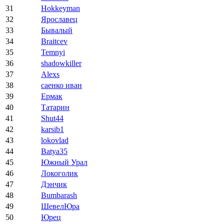
31
Hokkeyman
32
Ярославец
33
Бывалый
34
Braitcev
35
Temnyi
36
shadowkiller
37
Alexs
38
саенко иван
39
Ермак
40
Татарин
41
Shut44
42
karsib1
43
lokovlad
44
Batya35
45
Южный Урал
46
Локоголик
47
Дэнчик
48
Bumbarash
49
ШевелЮра
50
Юрец