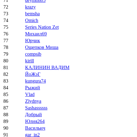
71
deymon05
72
krazy
73
bemsha
74
Omich
75
Series Nation Zet
76
Михаил69
77
Юрчик
78
Ощепков Миша
79
compsib
80
kirill
81
КАЛИНИН ВАДИМ
82
ЙоЖэГ
83
kungura74
84
Рыжий
85
Vlad
86
Zlydnya
87
Sashassssss
88
Добрый
89
Юлия264
90
Васильич
91
gar_in2