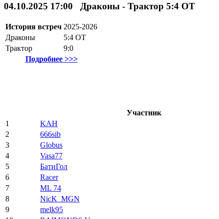
04.10.2025 17:00 Драконы - Трактор 5:4
ОТ
История встреч
2025-2026
Драконы
5:4
ОТ
Трактор
9:0
Подробнее >>>
Участник
1
KAH
2
666sib
3
Globus
4
Vasa77
5
БатиГол
6
Racer
7
ML 74
8
NicK_MGN
9
melk95