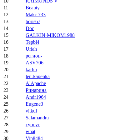
10
RAIMONDS V
11
Beauty
12
Makc 733
13
boris67
14
Doc
15
GALKIN-MIKOM1988
16
Tepbl4
17
Uriah
18
регион-
19
ASV706
20
karhu
21
len-kapenka
22
AlApache
23
Ринарина
24
Andr1964
25
Eugene3
26
vitkul
27
Salamandra
28
тунгус
29
what
30
Vin8484