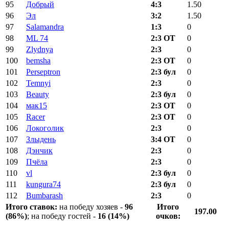
95
Добрый
4:3
1.50
96
Эл
3:2
1.50
97
Salamandra
1:3
0
98
ML 74
2:3 ОТ
0
99
Zlydnya
2:3
0
100
bemsha
2:3 ОТ
0
101
Perseptron
2:3 бул
0
102
Temnyi
2:3
0
103
Beauty
2:3 бул
0
104
мак15
2:3 ОТ
0
105
Racer
2:3 ОТ
0
106
Локоголик
2:3
0
107
Злыдень
3:4 ОТ
0
108
Дэнчик
2:3
0
109
Пчёла
2:3
0
110
vl
2:3 бул
0
111
kungura74
2:3 бул
0
112
Bumbarash
2:3
0
Итого ставок:
на победу хозяев -
96
Итого
197.00
(86%)
; на победу гостей -
16 (14%)
очков: