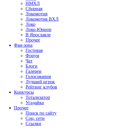
НМХЛ
Сборная
Локомотив
Локомотив ВХЛ
Локо
Локо-Юниор
В Ярославле
Прочее
Фан-зона
Гостевая
Форум
Чат
Блоги
Галереи
Голосования
Лучший игрок
Рейтинг клубов
Конкурсы
Тотализатор
Угадайка
Прочее
Поиск по сайту
Соц. сети
Ссылки