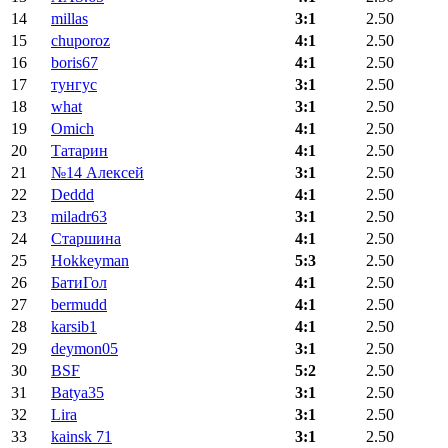
14
millas
3:1
2.50
15
chuporoz
4:1
2.50
16
boris67
4:1
2.50
17
тунгус
3:1
2.50
18
what
3:1
2.50
19
Omich
4:1
2.50
20
Татарин
4:1
2.50
21
№14 Алексей
3:1
2.50
22
Deddd
4:1
2.50
23
miladr63
3:1
2.50
24
Старшина
4:1
2.50
25
Hokkeyman
5:3
2.50
26
БатиГол
4:1
2.50
27
bermudd
4:1
2.50
28
karsib1
4:1
2.50
29
deymon05
3:1
2.50
30
BSF
5:2
2.50
31
Batya35
3:1
2.50
32
Lira
3:1
2.50
33
kainsk 71
3:1
2.50