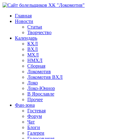
Главная
Новости
Статьи
Творчество
Календарь
КХЛ
ВХЛ
МХЛ
НМХЛ
Сборная
Локомотив
Локомотив ВХЛ
Локо
Локо-Юниор
В Ярославле
Прочее
Фан-зона
Гостевая
Форум
Чат
Блоги
Галереи
Голосования