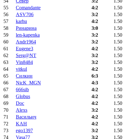
54
Север
3:2
1.50
55
Comandante
4:2
1.50
56
ASV706
3:2
1.50
57
karhu
4:2
1.50
58
Ринарина
3:0
1.50
59
len-kapenka
3:2
1.50
60
Andr1964
3:2
1.50
61
Eugene3
4:2
1.50
62
Serg@NT
3:2
1.50
63
Vin8484
3:2
1.50
64
vitkul
4:2
1.50
65
Силкин
6:3
1.50
66
NicK_MGN
4:3
1.50
67
666sib
4:2
1.50
68
Globus
4:2
1.50
69
Doc
4:2
1.50
70
Alexs
3:2
1.50
71
Васильич
4:2
1.50
72
KAH
4:2
1.50
73
ego1397
3:2
1.50
74
Vasa77
3:2
1.50