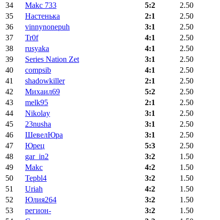
34
Makc 733
5:2
2.50
35
Настенька
2:1
2.50
36
vinnynonepuh
3:1
2.50
37
Tr0f
4:1
2.50
38
rusyaka
4:1
2.50
39
Series Nation Zet
3:1
2.50
40
compsib
4:1
2.50
41
shadowkiller
2:1
2.50
42
Михаил69
5:2
2.50
43
melk95
2:1
2.50
44
Nikolay
3:1
2.50
45
23nusha
3:1
2.50
46
ШевелЮра
3:1
2.50
47
Юрец
5:3
2.50
48
gar_in2
3:2
1.50
49
Makc
4:2
1.50
50
Tepbl4
3:2
1.50
51
Uriah
4:2
1.50
52
Юлия264
3:2
1.50
53
регион-
3:2
1.50