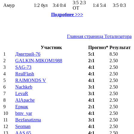
3:5
2:3
Амур
1:2
бул
3:4
0:4
1:4
5:4
3:5
0:3
ОТ
Подробнее >>>
Главная страница Тотализатора
Участник
Прогноз*
Результат
1
Дмитрий-76
5:1
8.50
2
GALKIN-MIKOM1988
2:1
2.50
3
SAG-73
4:1
2.50
4
RealFlash
4:1
2.50
5
RAIMONDS V
4:1
2.50
6
Nachkeb
3:1
2.50
7
LevaR
3:1
2.50
8
AlApache
4:1
2.50
9
Ермак
2:1
2.50
10
bmv_yar
4:1
2.50
11
Bezfanatizma
3:1
2.50
12
Seoman
4:1
2.50
13
AAS.65
4:1
2.50