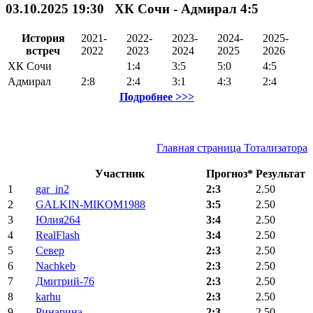
03.10.2025 19:30 ХК Сочи - Адмирал 4:5
История
2021-
2022-
2023-
2024-
2025-
встреч
2022
2023
2024
2025
2026
ХК Сочи
1:4
3:5
5:0
4:5
Адмирал
2:8
2:4
3:1
4:3
2:4
Подробнее >>>
Главная страница Тотализатора
Участник
Прогноз*
Результат
1
gar_in2
2:3
2.50
2
GALKIN-MIKOM1988
3:5
2.50
3
Юлия264
3:4
2.50
4
RealFlash
3:4
2.50
5
Север
2:3
2.50
6
Nachkeb
2:3
2.50
7
Дмитрий-76
2:3
2.50
8
karhu
2:3
2.50
9
Ринарина
2:3
2.50