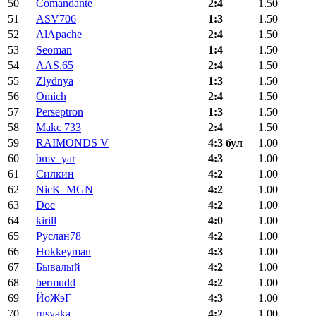
50
Comandante
2:4
1.50
51
ASV706
1:3
1.50
52
AlApache
2:4
1.50
53
Seoman
1:4
1.50
54
AAS.65
2:4
1.50
55
Zlydnya
1:3
1.50
56
Omich
2:4
1.50
57
Perseptron
1:3
1.50
58
Makc 733
2:4
1.50
59
RAIMONDS V
4:3 бул
1.00
60
bmv_yar
4:3
1.00
61
Силкин
4:2
1.00
62
NicK_MGN
4:2
1.00
63
Doc
4:2
1.00
64
kirill
4:0
1.00
65
Руслан78
4:2
1.00
66
Hokkeyman
4:3
1.00
67
Бывалый
4:2
1.00
68
bermudd
4:2
1.00
69
ЙоЖэГ
4:3
1.00
70
rusyaka
4:2
1.00