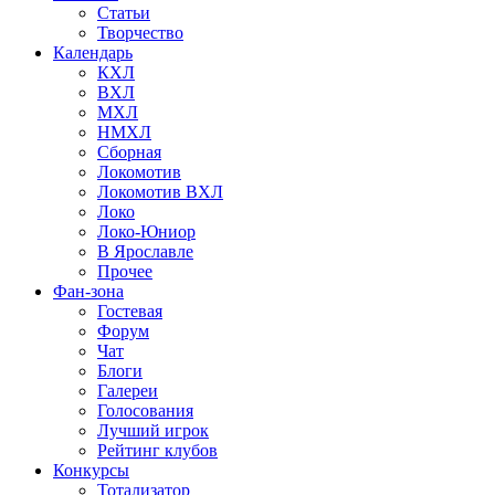
Статьи
Творчество
Календарь
КХЛ
ВХЛ
МХЛ
НМХЛ
Сборная
Локомотив
Локомотив ВХЛ
Локо
Локо-Юниор
В Ярославле
Прочее
Фан-зона
Гостевая
Форум
Чат
Блоги
Галереи
Голосования
Лучший игрок
Рейтинг клубов
Конкурсы
Тотализатор