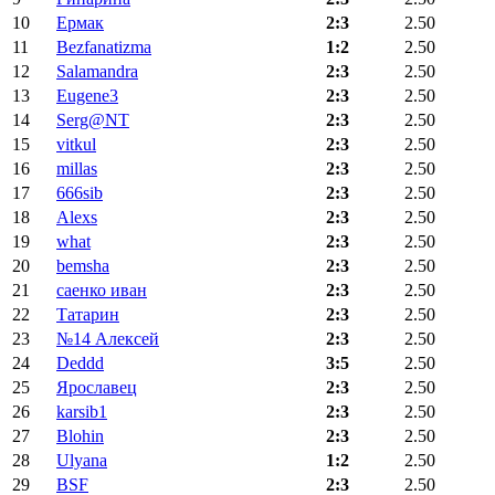
10
Ермак
2:3
2.50
11
Bezfanatizma
1:2
2.50
12
Salamandra
2:3
2.50
13
Eugene3
2:3
2.50
14
Serg@NT
2:3
2.50
15
vitkul
2:3
2.50
16
millas
2:3
2.50
17
666sib
2:3
2.50
18
Alexs
2:3
2.50
19
what
2:3
2.50
20
bemsha
2:3
2.50
21
саенко иван
2:3
2.50
22
Татарин
2:3
2.50
23
№14 Алексей
2:3
2.50
24
Deddd
3:5
2.50
25
Ярославец
2:3
2.50
26
karsib1
2:3
2.50
27
Blohin
2:3
2.50
28
Ulyana
1:2
2.50
29
BSF
2:3
2.50