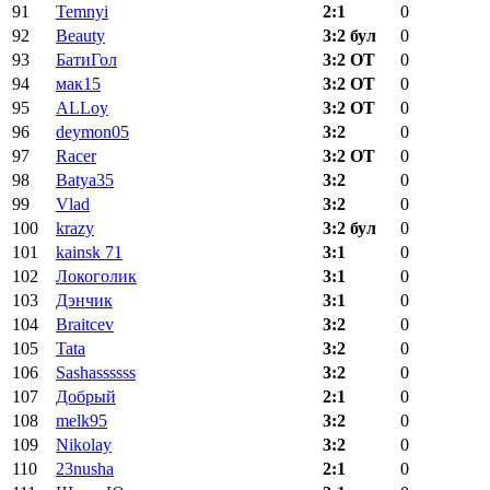
91
Temnyi
2:1
0
92
Beauty
3:2 бул
0
93
БатиГол
3:2 ОТ
0
94
мак15
3:2 ОТ
0
95
ALLoy
3:2 ОТ
0
96
deymon05
3:2
0
97
Racer
3:2 ОТ
0
98
Batya35
3:2
0
99
Vlad
3:2
0
100
krazy
3:2 бул
0
101
kainsk 71
3:1
0
102
Локоголик
3:1
0
103
Дэнчик
3:1
0
104
Braitcev
3:2
0
105
Tata
3:2
0
106
Sashassssss
3:2
0
107
Добрый
2:1
0
108
melk95
3:2
0
109
Nikolay
3:2
0
110
23nusha
2:1
0