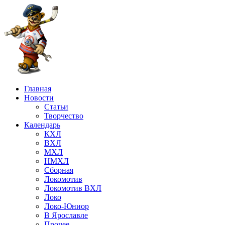
Главная
Новости
Статьи
Творчество
Календарь
КХЛ
ВХЛ
МХЛ
НМХЛ
Сборная
Локомотив
Локомотив ВХЛ
Локо
Локо-Юниор
В Ярославле
Прочее