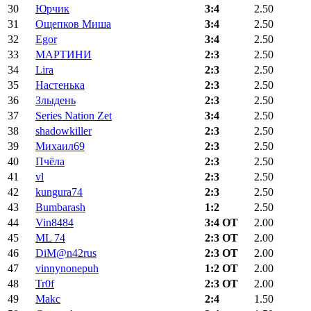
30
Юрчик
3:4
2.50
31
Ощепков Миша
3:4
2.50
32
Egor
3:4
2.50
33
МАРТИНИ
2:3
2.50
34
Lira
2:3
2.50
35
Настенька
2:3
2.50
36
Злыдень
2:3
2.50
37
Series Nation Zet
3:4
2.50
38
shadowkiller
2:3
2.50
39
Михаил69
2:3
2.50
40
Пчёла
2:3
2.50
41
vl
2:3
2.50
42
kungura74
2:3
2.50
43
Bumbarash
1:2
2.50
44
Vin8484
3:4 ОТ
2.00
45
ML 74
2:3 ОТ
2.00
46
DiM@n42rus
2:3 ОТ
2.00
47
vinnynonepuh
1:2 ОТ
2.00
48
Tr0f
2:3 ОТ
2.00
49
Makc
2:4
1.50