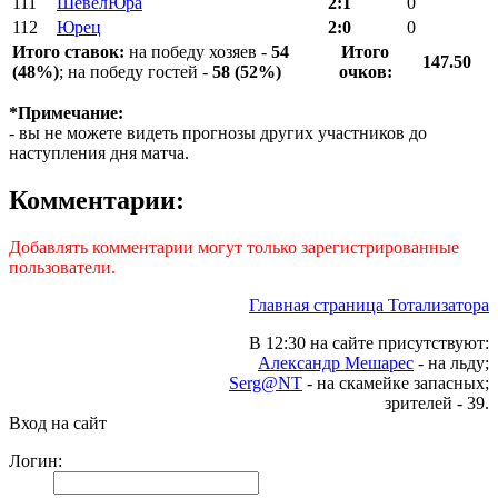
111
ШевелЮра
2:1
0
112
Юрец
2:0
0
Итого ставок:
на победу хозяев -
54
Итого
147.50
(48%)
; на победу гостей -
58 (52%)
очков:
*Примечание:
- вы не можете видеть прогнозы других участников до
наступления дня матча.
Комментарии:
Добавлять комментарии могут только зарегистрированные
пользователи.
Главная страница Тотализатора
В 12:30 на сайте присутствуют:
Александр Мешарес
- на льду;
Serg@NT
- на скамейке запасных;
зрителей - 39.
Вход на сайт
Логин: