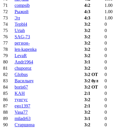
71
compsib
4:2
1.00
72
Рыжий
4:3
1.00
73
Эл
4:3
1.00
74
Tepbl4
3:2
0
75
Uriah
3:2
0
76
SAG-73
3:2
0
77
регион-
3:2
0
78
len-kapenka
3:2
0
79
LevaR
3:2
0
80
Andr1964
3:1
0
81
chuporoz
3:2
0
82
Globus
3:2 ОТ
0
83
Васильич
3:2 бул
0
84
boris67
3:2 ОТ
0
85
KAH
2:1
0
86
тунгус
3:2
0
87
ego1397
2:1
0
88
Vasa77
3:2
0
89
miladr63
3:1
0
90
Старшина
3:2
0