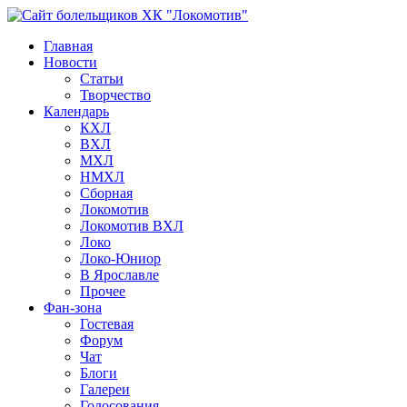
Главная
Новости
Статьи
Творчество
Календарь
КХЛ
ВХЛ
МХЛ
НМХЛ
Сборная
Локомотив
Локомотив ВХЛ
Локо
Локо-Юниор
В Ярославле
Прочее
Фан-зона
Гостевая
Форум
Чат
Блоги
Галереи
Голосования