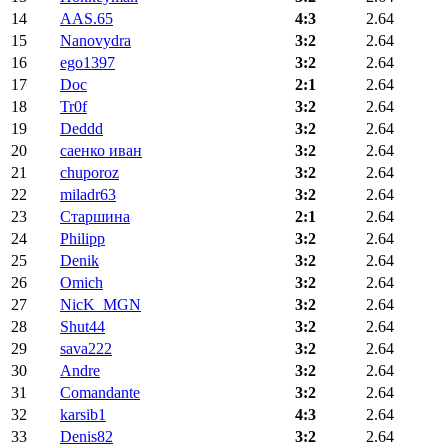
14
AAS.65
4:3
2.64
15
Nanovydra
3:2
2.64
16
ego1397
3:2
2.64
17
Doc
2:1
2.64
18
Tr0f
3:2
2.64
19
Deddd
3:2
2.64
20
саенко иван
3:2
2.64
21
chuporoz
3:2
2.64
22
miladr63
3:2
2.64
23
Старшина
2:1
2.64
24
Philipp
3:2
2.64
25
Denik
3:2
2.64
26
Omich
3:2
2.64
27
NicK_MGN
3:2
2.64
28
Shut44
3:2
2.64
29
sava222
3:2
2.64
30
Andre
3:2
2.64
31
Comandante
3:2
2.64
32
karsib1
4:3
2.64
33
Denis82
3:2
2.64