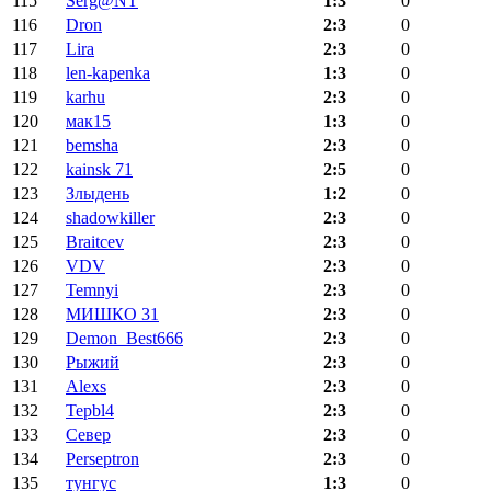
115
Serg@NT
1:3
0
116
Dron
2:3
0
117
Lira
2:3
0
118
len-kapenka
1:3
0
119
karhu
2:3
0
120
мак15
1:3
0
121
bemsha
2:3
0
122
kainsk 71
2:5
0
123
Злыдень
1:2
0
124
shadowkiller
2:3
0
125
Braitcev
2:3
0
126
VDV
2:3
0
127
Temnyi
2:3
0
128
МИШКО 31
2:3
0
129
Demon_Best666
2:3
0
130
Рыжий
2:3
0
131
Alexs
2:3
0
132
Tepbl4
2:3
0
133
Север
2:3
0
134
Perseptron
2:3
0
135
тунгус
1:3
0