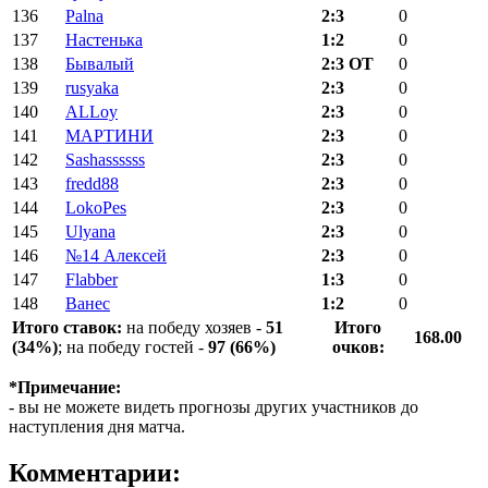
136
Palna
2:3
0
137
Настенька
1:2
0
138
Бывалый
2:3 ОТ
0
139
rusyaka
2:3
0
140
ALLoy
2:3
0
141
МАРТИНИ
2:3
0
142
Sashassssss
2:3
0
143
fredd88
2:3
0
144
LokoPes
2:3
0
145
Ulyana
2:3
0
146
№14 Алексей
2:3
0
147
Flabber
1:3
0
148
Ванес
1:2
0
Итого ставок:
на победу хозяев -
51
Итого
168.00
(34%)
; на победу гостей -
97 (66%)
очков:
*Примечание:
- вы не можете видеть прогнозы других участников до
наступления дня матча.
Комментарии: