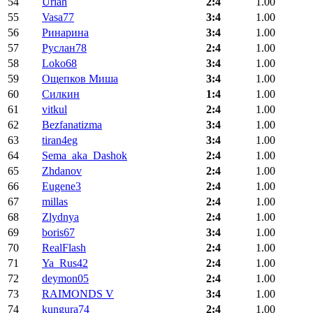
54
Uriah
2:4
1.00
55
Vasa77
3:4
1.00
56
Ринарина
3:4
1.00
57
Руслан78
2:4
1.00
58
Loko68
3:4
1.00
59
Ощепков Миша
3:4
1.00
60
Силкин
1:4
1.00
61
vitkul
2:4
1.00
62
Bezfanatizma
3:4
1.00
63
tiran4eg
3:4
1.00
64
Sema_aka_Dashok
2:4
1.00
65
Zhdanov
2:4
1.00
66
Eugene3
2:4
1.00
67
millas
2:4
1.00
68
Zlydnya
2:4
1.00
69
boris67
3:4
1.00
70
RealFlash
2:4
1.00
71
Ya_Rus42
2:4
1.00
72
deymon05
2:4
1.00
73
RAIMONDS V
3:4
1.00
74
kungura74
2:4
1.00