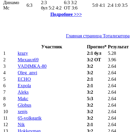
Динамо
2:3
6:3
3:2
6:3
5:0
4:1
2:4
1:0
3:5
Мс
бул
5:2
4:2
ОТ
3:6
Подробнее >>>
Главная страница Тотализатора
Участник
Прогноз*
Результат
1
krazy
2:1 бул
5.28
2
Михаил69
3:2 ОТ
3.96
3
VADIMKA-80
3:2
2.64
4
Oleg_anvi
3:2
2.64
5
ECHO
2:1
2.64
6
Expola
2:1
2.64
7
Aleks
3:2
2.64
8
Makc
5:3
2.64
9
Globus
3:2
2.64
10
xenjs
3:2
2.64
11
65-volkgarik
3:2
2.64
12
Nik
2:1
2.64
13
Hokkeyman
3:2
2.64