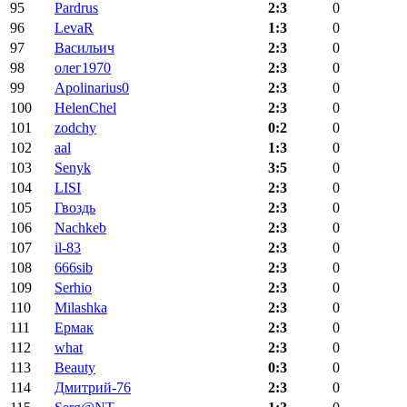
95
Pardrus
2:3
0
96
LevaR
1:3
0
97
Васильич
2:3
0
98
олег1970
2:3
0
99
Apolinarius0
2:3
0
100
HelenChel
2:3
0
101
zodchy
0:2
0
102
aal
1:3
0
103
Senyk
3:5
0
104
LISI
2:3
0
105
Гвоздь
2:3
0
106
Nachkeb
2:3
0
107
il-83
2:3
0
108
666sib
2:3
0
109
Serhio
2:3
0
110
Milashka
2:3
0
111
Ермак
2:3
0
112
what
2:3
0
113
Beauty
0:3
0
114
Дмитрий-76
2:3
0