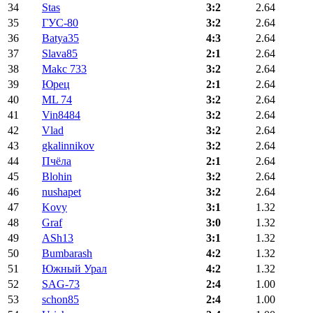
34
Stas
3:2
2.64
35
ГУС-80
3:2
2.64
36
Batya35
4:3
2.64
37
Slava85
2:1
2.64
38
Makc 733
3:2
2.64
39
Юрец
2:1
2.64
40
ML 74
3:2
2.64
41
Vin8484
3:2
2.64
42
Vlad
3:2
2.64
43
gkalinnikov
3:2
2.64
44
Пчёла
2:1
2.64
45
Blohin
3:2
2.64
46
nushapet
3:2
2.64
47
Kovy
3:1
1.32
48
Graf
3:0
1.32
49
ASh13
3:1
1.32
50
Bumbarash
4:2
1.32
51
Южный Урал
4:2
1.32
52
SAG-73
2:4
1.00
53
schon85
2:4
1.00