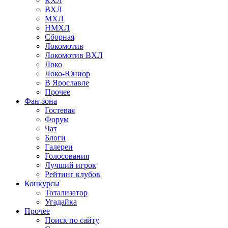
КХЛ
ВХЛ
МХЛ
НМХЛ
Сборная
Локомотив
Локомотив ВХЛ
Локо
Локо-Юниор
В Ярославле
Прочее
Фан-зона
Гостевая
Форум
Чат
Блоги
Галереи
Голосования
Лучший игрок
Рейтинг клубов
Конкурсы
Тотализатор
Угадайка
Прочее
Поиск по сайту