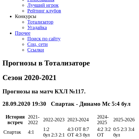
Лучший игрок
Рейтинг клубов
Конкурсы
Тотализатор
Угадайка
Прочее
Поиск по сайту
Соц. сети
Ссылки
Прогнозы в Тотализаторе
Сезон 2020-2021
Прогнозы на матч КХЛ №117.
28.09.2020 19:30 Спартак - Динамо Мс 5:4
бул
История
2021-
2024-
2022-2023
2023-2024
2025-2026
встреч
2022
2025
1:2
4:3
ОТ
8:7
4:2
3:2
0:5
2:3
3:4
Спартак
4:1
бул
2:3
2:1
ОТ
4:3
бул
ОТ
бул