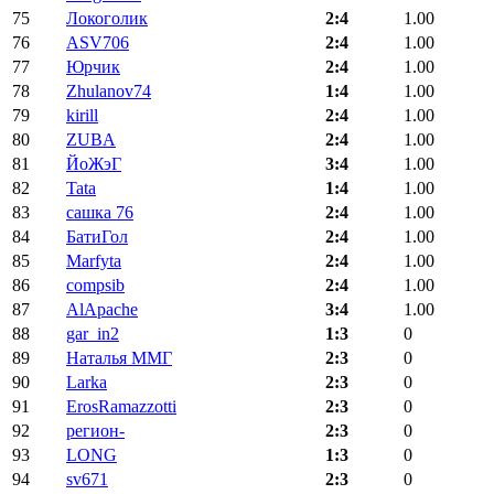
75
Локоголик
2:4
1.00
76
ASV706
2:4
1.00
77
Юрчик
2:4
1.00
78
Zhulanov74
1:4
1.00
79
kirill
2:4
1.00
80
ZUBA
2:4
1.00
81
ЙоЖэГ
3:4
1.00
82
Tata
1:4
1.00
83
сашка 76
2:4
1.00
84
БатиГол
2:4
1.00
85
Marfyta
2:4
1.00
86
compsib
2:4
1.00
87
AlApache
3:4
1.00
88
gar_in2
1:3
0
89
Наталья ММГ
2:3
0
90
Larka
2:3
0
91
ErosRamazzotti
2:3
0
92
регион-
2:3
0
93
LONG
1:3
0
94
sv671
2:3
0