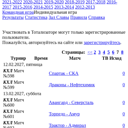
2021-2022
2020-2021
2019-2020
2018-2019
2017-2018
2016-
2017
2015-2016
2014-2015
2013-2014
2012-2013
Командная игра
Индивидуальная игра
Результаты
Статистика
Зал Славы
Правила
Справка
Участвовать в Тотализаторе могут только зарегистрированные
пользователи.
Пожалуйста, авторизуйтесь на сайте или
зарегистрируйтесь
.
Страницы:
<<
2
3
4
5
6
7
8
Турнир
Время
Матч
TB
Исход
12.02.2027, пятница
КХЛ
Матч
Спартак - СКА
0
№598
КХЛ
Матч
Драконы - Нефтехимик
0
№599
13.02.2027, суббота
КХЛ
Матч
Авангард - Северсталь
0
№600
КХЛ
Матч
Торпедо - Амур
0
№601
КХЛ
Матч
Трактор - Адмирал
0
№602