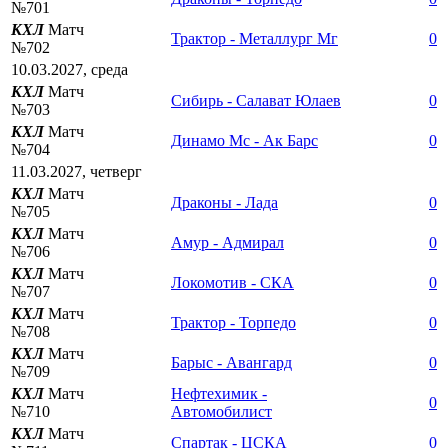
№701
КХЛ
Матч
Трактор - Металлург Мг
0
№702
10.03.2027, среда
КХЛ
Матч
Сибирь - Салават Юлаев
0
№703
КХЛ
Матч
Динамо Мс - Ак Барс
0
№704
11.03.2027, четверг
КХЛ
Матч
Драконы - Лада
0
№705
КХЛ
Матч
Амур - Адмирал
0
№706
КХЛ
Матч
Локомотив - СКА
0
№707
КХЛ
Матч
Трактор - Торпедо
0
№708
КХЛ
Матч
Барыс - Авангард
0
№709
КХЛ
Матч
Нефтехимик -
0
№710
Автомобилист
КХЛ
Матч
Спартак - ЦСКА
0