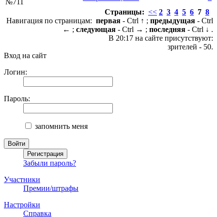
№711
Страницы:
<<
2
3
4
5
6
7
8
Навигация по страницам:
первая
- Ctrl ↑ ;
предыдущая
- Ctrl
← ;
следующая
- Ctrl → ;
последняя
- Ctrl ↓ .
В 20:17 на сайте присутствуют:
зрителей - 50.
Вход на сайт
Логин:
Пароль:
запомнить меня
Забыли пароль?
Участники
Премии/штрафы
Настройки
Справка