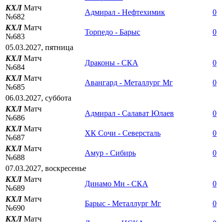
КХЛ
Матч
Адмирал - Нефтехимик
0
№682
КХЛ
Матч
Торпедо - Барыс
0
№683
05.03.2027, пятница
КХЛ
Матч
Драконы - СКА
0
№684
КХЛ
Матч
Авангард - Металлург Мг
0
№685
06.03.2027, суббота
КХЛ
Матч
Адмирал - Салават Юлаев
0
№686
КХЛ
Матч
ХК Сочи - Северсталь
0
№687
КХЛ
Матч
Амур - Сибирь
0
№688
07.03.2027, воскресенье
КХЛ
Матч
Динамо Мн - СКА
0
№689
КХЛ
Матч
Барыс - Металлург Мг
0
№690
КХЛ
Матч