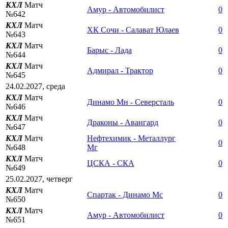
КХЛ
Матч
Амур - Автомобилист
0
№642
КХЛ
Матч
ХК Сочи - Салават Юлаев
0
№643
КХЛ
Матч
Барыс - Лада
0
№644
КХЛ
Матч
Адмирал - Трактор
0
№645
24.02.2027, среда
КХЛ
Матч
Динамо Мн - Северсталь
0
№646
КХЛ
Матч
Драконы - Авангард
0
№647
КХЛ
Матч
Нефтехимик - Металлург
0
№648
Мг
КХЛ
Матч
ЦСКА - СКА
0
№649
25.02.2027, четверг
КХЛ
Матч
Спартак - Динамо Мс
0
№650
КХЛ
Матч
Амур - Автомобилист
0
№651