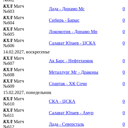
КХЛ
Матч
Лада - Динамо Мс
0
№603
КХЛ
Матч
Сибирь - Барыс
0
№604
КХЛ
Матч
Локомотив - Динамо Мн
0
№605
КХЛ
Матч
Салават Юлаев - ЦСКА
0
№606
14.02.2027, воскресенье
КХЛ
Матч
Ак Барс - Нефтехимик
0
№607
КХЛ
Матч
Металлург Мг - Драконы
0
№608
КХЛ
Матч
Спартак - ХК Сочи
0
№609
15.02.2027, понедельник
КХЛ
Матч
СКА - ЦСКА
0
№610
КХЛ
Матч
Салават Юлаев - Амур
0
№611
КХЛ
Матч
Лада - Северсталь
0
№612