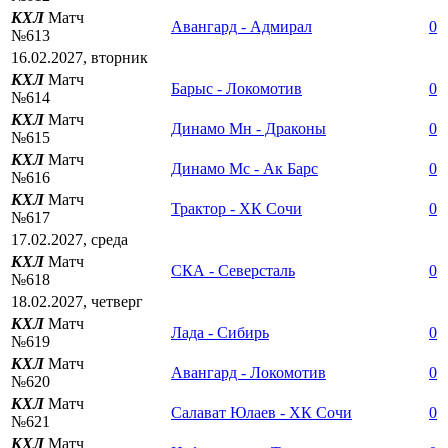
КХЛ
Матч
Авангард - Адмирал
0
№613
16.02.2027, вторник
КХЛ
Матч
Барыс - Локомотив
0
№614
КХЛ
Матч
Динамо Мн - Драконы
0
№615
КХЛ
Матч
Динамо Мс - Ак Барс
0
№616
КХЛ
Матч
Трактор - ХК Сочи
0
№617
17.02.2027, среда
КХЛ
Матч
СКА - Северсталь
0
№618
18.02.2027, четверг
КХЛ
Матч
Лада - Сибирь
0
№619
КХЛ
Матч
Авангард - Локомотив
0
№620
КХЛ
Матч
Салават Юлаев - ХК Сочи
0
№621
КХЛ
Матч