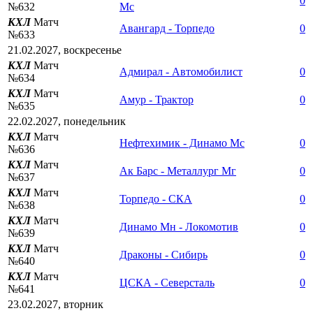
0
№632
Мс
КХЛ
Матч
Авангард - Торпедо
0
№633
21.02.2027, воскресенье
КХЛ
Матч
Адмирал - Автомобилист
0
№634
КХЛ
Матч
Амур - Трактор
0
№635
22.02.2027, понедельник
КХЛ
Матч
Нефтехимик - Динамо Мс
0
№636
КХЛ
Матч
Ак Барс - Металлург Мг
0
№637
КХЛ
Матч
Торпедо - СКА
0
№638
КХЛ
Матч
Динамо Мн - Локомотив
0
№639
КХЛ
Матч
Драконы - Сибирь
0
№640
КХЛ
Матч
ЦСКА - Северсталь
0
№641
23.02.2027, вторник