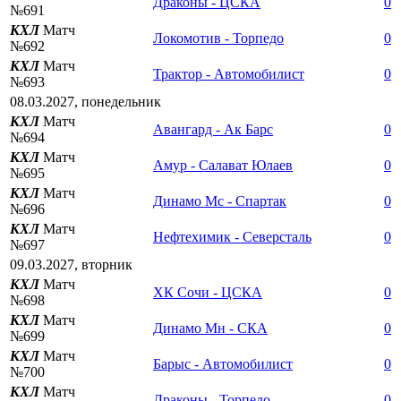
Драконы - ЦСКА
0
№691
КХЛ
Матч
Локомотив - Торпедо
0
№692
КХЛ
Матч
Трактор - Автомобилист
0
№693
08.03.2027, понедельник
КХЛ
Матч
Авангард - Ак Барс
0
№694
КХЛ
Матч
Амур - Салават Юлаев
0
№695
КХЛ
Матч
Динамо Мс - Спартак
0
№696
КХЛ
Матч
Нефтехимик - Северсталь
0
№697
09.03.2027, вторник
КХЛ
Матч
ХК Сочи - ЦСКА
0
№698
КХЛ
Матч
Динамо Мн - СКА
0
№699
КХЛ
Матч
Барыс - Автомобилист
0
№700
КХЛ
Матч
Драконы - Торпедо
0