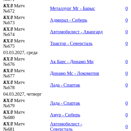
КХЛ
Матч
Металлург Мг - Барыс
0
№672
КХЛ
Матч
Адмирал - Сибирь
0
№673
КХЛ
Матч
Автомобилист - Авангард
0
№674
КХЛ
Матч
Трактор - Северсталь
0
№675
03.03.2027, среда
КХЛ
Матч
Ак Барс - Динамо Мн
0
№676
КХЛ
Матч
Динамо Мс - Локомотив
0
№677
КХЛ
Матч
Лада - Спартак
0
№678
04.03.2027, четверг
КХЛ
Матч
Лада - Спартак
0
№679
КХЛ
Матч
Амур - Сибирь
0
№680
КХЛ
Матч
Автомобилист -
0
№681
Северсталь