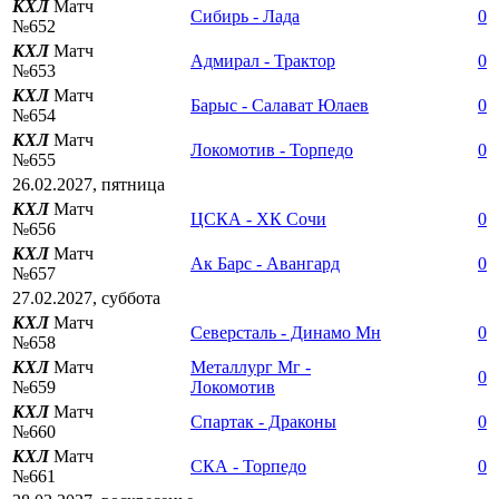
КХЛ
Матч
Сибирь - Лада
0
№652
КХЛ
Матч
Адмирал - Трактор
0
№653
КХЛ
Матч
Барыс - Салават Юлаев
0
№654
КХЛ
Матч
Локомотив - Торпедо
0
№655
26.02.2027, пятница
КХЛ
Матч
ЦСКА - ХК Сочи
0
№656
КХЛ
Матч
Ак Барс - Авангард
0
№657
27.02.2027, суббота
КХЛ
Матч
Северсталь - Динамо Мн
0
№658
КХЛ
Матч
Металлург Мг -
0
№659
Локомотив
КХЛ
Матч
Спартак - Драконы
0
№660
КХЛ
Матч
СКА - Торпедо
0
№661