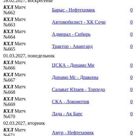
28.02.2027, воскресенье
КХЛ
Матч
Барыс - Нефтехимик
0
№662
КХЛ
Матч
Автомобилист - ХК Сочи
0
№663
КХЛ
Матч
Адмирал - Сибирь
0
№664
КХЛ
Матч
Трактор - Авангард
0
№665
01.03.2027, понедельник
КХЛ
Матч
ЦСКА - Динамо Мн
0
№666
КХЛ
Матч
Динамо Мс - Драконы
0
№667
КХЛ
Матч
Салават Юлаев - Торпедо
0
№668
КХЛ
Матч
СКА - Локомотив
0
№669
КХЛ
Матч
Лада - Ак Барс
0
№670
02.03.2027, вторник
КХЛ
Матч
Амур - Нефтехимик
0
№671