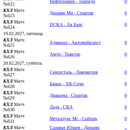
Нефтехимик - Торпедо
0
№622
КХЛ
Матч
Динамо Мн - Спартак
0
№623
КХЛ
Матч
ЦСКА - Ак Барс
0
№624
19.02.2027, пятница
КХЛ
Матч
Адмирал - Автомобилист
0
№625
КХЛ
Матч
Амур - Трактор
0
№626
20.02.2027, суббота
КХЛ
Матч
Северсталь - Локомотив
0
№627
КХЛ
Матч
Барыс - ХК Сочи
0
№628
КХЛ
Матч
Драконы - Спартак
0
№629
КХЛ
Матч
Лада - СКА
0
№630
КХЛ
Матч
Металлург Мг - Сибирь
0
№631
КХЛ
Матч
Салават Юлаев - Динамо