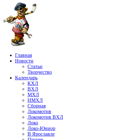
Главная
Новости
Статьи
Творчество
Календарь
КХЛ
ВХЛ
МХЛ
НМХЛ
Сборная
Локомотив
Локомотив ВХЛ
Локо
Локо-Юниор
В Ярославле
Прочее