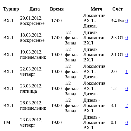
Турнир
Дата
Время
Матч
Счёт
Локомотив
29.01.2012,
ВХЛ
17:00
ВХЛ -
3:4
бул
0
воскресенье
Дизель
1/2
Дизель -
18.03.2012,
ВХЛ
17:00
финала
Локомотив
2:3
ОТ
0
воскресенье
Запад
ВХЛ
1/2
Дизель -
19.03.2012,
ВХЛ
19:00
финала
Локомотив
2:1
ОТ
0
понедельник
Запад
ВХЛ
1/2
Локомотив
22.03.2012,
ВХЛ
19:00
финала
ВХЛ -
2:0
1
четверг
Запад
Дизель
1/2
Локомотив
23.03.2012,
ВХЛ
19:00
финала
ВХЛ -
1:2
0
пятница
Запад
Дизель
1/2
Дизель -
26.03.2012,
ВХЛ
19:00
финала
Локомотив
3:1
2
понедельник
Запад
ВХЛ
Дизель -
23.08.2012,
ТМ
19:00
Локомотив
0:1
0
четверг
ВХЛ