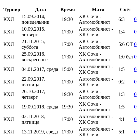
Турнир
Дата
Время
Матч
Счёт
15.09.2014,
ХК Сочи -
КХЛ
19:30
6:3
0
понедельник
Автомобилист
10.09.2015,
Автомобилист -
КХЛ
17:00
1:4
0
четверг
ХК Сочи
21.11.2015,
ХК Сочи -
КХЛ
17:00
5:6
ОТ
0
суббота
Автомобилист
25.09.2016,
ХК Сочи -
КХЛ
17:00
1:0
бул
0
воскресенье
Автомобилист
Автомобилист -
КХЛ
04.01.2017, среда
15:00
1:5
0
ХК Сочи
22.09.2017,
Автомобилист -
КХЛ
17:00
0:2
0
пятница
ХК Сочи
26.10.2017,
ХК Сочи -
КХЛ
19:30
1:3
0
четверг
Автомобилист
ХК Сочи -
КХЛ
19.09.2018, среда
19:30
1:5
0
Автомобилист
02.11.2018,
Автомобилист -
КХЛ
17:00
4:1
0
пятница
ХК Сочи
Автомобилист -
КХЛ
13.11.2019, среда
17:00
5:1
0
ХК Сочи