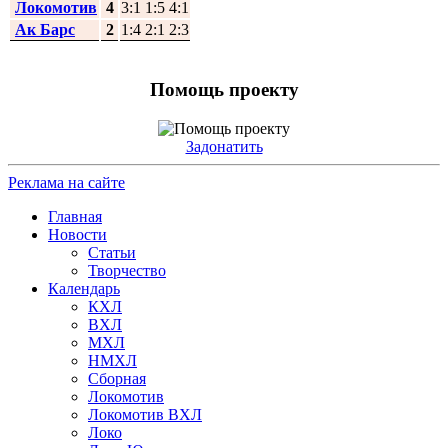
Локомотив
4
3:1 1:5 4:1
Ак Барс
2
1:4 2:1 2:3
Помощь проекту
Задонатить
Реклама на сайте
Главная
Новости
Статьи
Творчество
Календарь
КХЛ
ВХЛ
МХЛ
НМХЛ
Сборная
Локомотив
Локомотив ВХЛ
Локо