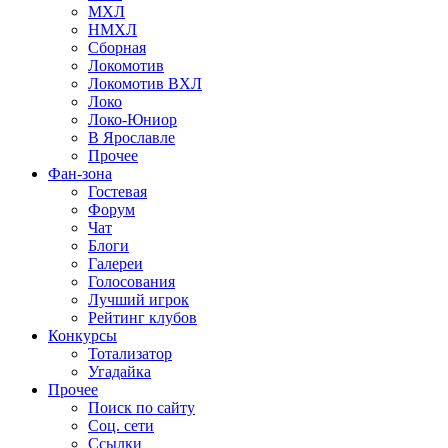
МХЛ
НМХЛ
Сборная
Локомотив
Локомотив ВХЛ
Локо
Локо-Юниор
В Ярославле
Прочее
Фан-зона
Гостевая
Форум
Чат
Блоги
Галереи
Голосования
Лучший игрок
Рейтинг клубов
Конкурсы
Тотализатор
Угадайка
Прочее
Поиск по сайту
Соц. сети
Ссылки