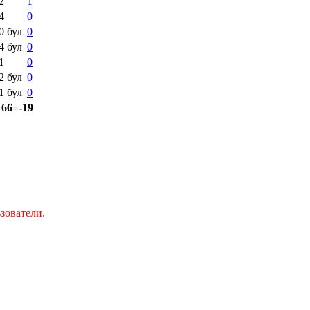
2
1
4
0
:0
бул
0
:4
бул
0
1
0
:2
бул
0
:1
бул
0
166=-19
зователи.