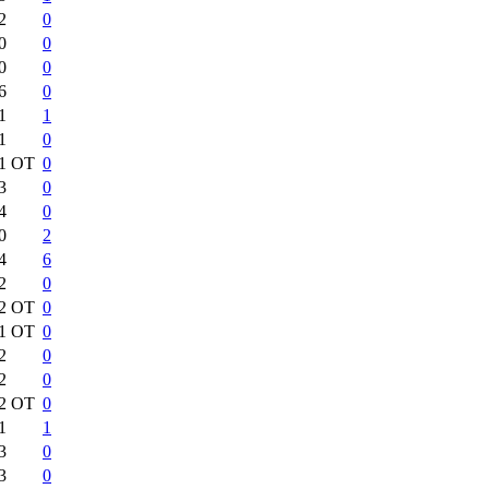
2
0
0
0
0
0
6
0
1
1
1
0
:1
ОТ
0
3
0
4
0
0
2
4
6
2
0
:2
ОТ
0
:1
ОТ
0
2
0
2
0
:2
ОТ
0
1
1
3
0
3
0