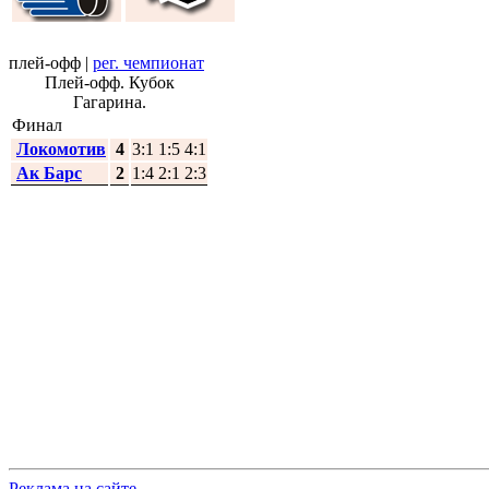
плей-офф
|
рег. чемпионат
Плей-офф. Кубок
Гагарина.
Финал
Локомотив
4
3:1 1:5 4:1
Ак Барс
2
1:4 2:1 2:3
Реклама на сайте