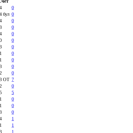
Счёт
4
0
:4
бул
0
4
0
3
0
4
0
0
0
3
0
1
0
1
0
3
0
2
0
:3
ОТ
7
2
0
5
5
1
0
1
0
3
0
4
1
1
1
3
1