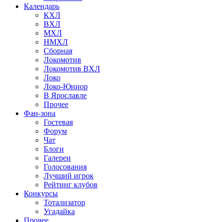
Календарь
КХЛ
ВХЛ
МХЛ
НМХЛ
Сборная
Локомотив
Локомотив ВХЛ
Локо
Локо-Юниор
В Ярославле
Прочее
Фан-зона
Гостевая
Форум
Чат
Блоги
Галереи
Голосования
Лучший игрок
Рейтинг клубов
Конкурсы
Тотализатор
Угадайка
Прочее