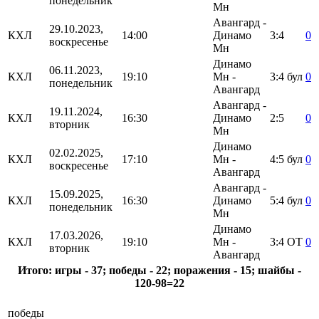
понедельник
Мн
Авангард -
29.10.2023,
КХЛ
14:00
Динамо
3:4
0
воскресенье
Мн
Динамо
06.11.2023,
КХЛ
19:10
Мн -
3:4
бул
0
понедельник
Авангард
Авангард -
19.11.2024,
КХЛ
16:30
Динамо
2:5
0
вторник
Мн
Динамо
02.02.2025,
КХЛ
17:10
Мн -
4:5
бул
0
воскресенье
Авангард
Авангард -
15.09.2025,
КХЛ
16:30
Динамо
5:4
бул
0
понедельник
Мн
Динамо
17.03.2026,
КХЛ
19:10
Мн -
3:4
ОТ
0
вторник
Авангард
Итого: игры - 37; победы - 22; поражения - 15; шайбы -
120-98=22
победы