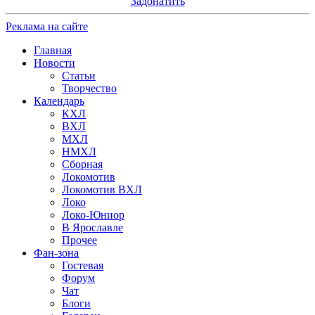
Задонатить
Реклама на сайте
Главная
Новости
Статьи
Творчество
Календарь
КХЛ
ВХЛ
МХЛ
НМХЛ
Сборная
Локомотив
Локомотив ВХЛ
Локо
Локо-Юниор
В Ярославле
Прочее
Фан-зона
Гостевая
Форум
Чат
Блоги