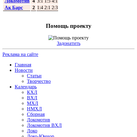
Локомотив
4
3:1 1:5 4:1
Ак Барс
2
1:4 2:1 2:3
Помощь проекту
Задонатить
Реклама на сайте
Главная
Новости
Статьи
Творчество
Календарь
КХЛ
ВХЛ
МХЛ
НМХЛ
Сборная
Локомотив
Локомотив ВХЛ
Локо
Локо-Юниор