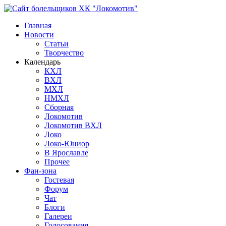
Главная
Новости
Статьи
Творчество
Календарь
КХЛ
ВХЛ
МХЛ
НМХЛ
Сборная
Локомотив
Локомотив ВХЛ
Локо
Локо-Юниор
В Ярославле
Прочее
Фан-зона
Гостевая
Форум
Чат
Блоги
Галереи
Голосования