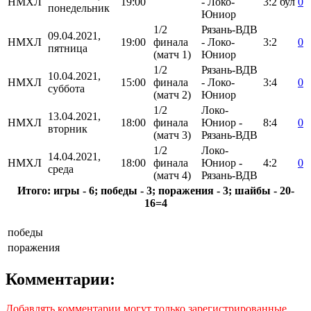
НМХЛ
19:00
- Локо-
3:2
бул
0
понедельник
Юниор
1/2
Рязань-ВДВ
09.04.2021,
НМХЛ
19:00
финала
- Локо-
3:2
0
пятница
(матч 1)
Юниор
1/2
Рязань-ВДВ
10.04.2021,
НМХЛ
15:00
финала
- Локо-
3:4
0
суббота
(матч 2)
Юниор
1/2
Локо-
13.04.2021,
НМХЛ
18:00
финала
Юниор -
8:4
0
вторник
(матч 3)
Рязань-ВДВ
1/2
Локо-
14.04.2021,
НМХЛ
18:00
финала
Юниор -
4:2
0
среда
(матч 4)
Рязань-ВДВ
Итого: игры - 6; победы - 3; поражения - 3; шайбы - 20-
16=4
победы
поражения
Комментарии:
Добавлять комментарии могут только зарегистрированные