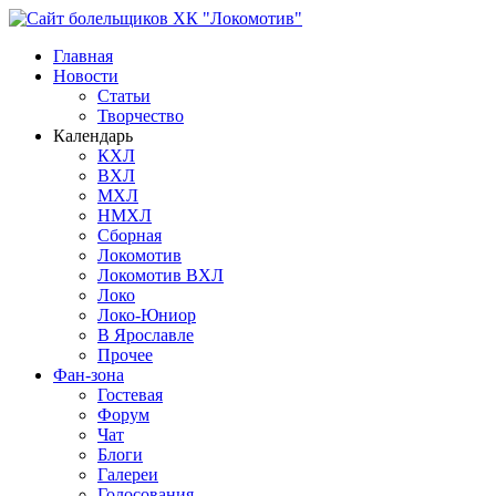
Главная
Новости
Статьи
Творчество
Календарь
КХЛ
ВХЛ
МХЛ
НМХЛ
Сборная
Локомотив
Локомотив ВХЛ
Локо
Локо-Юниор
В Ярославле
Прочее
Фан-зона
Гостевая
Форум
Чат
Блоги
Галереи
Голосования