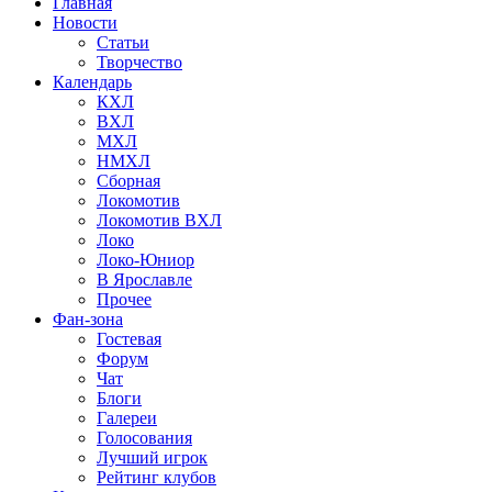
Главная
Новости
Статьи
Творчество
Календарь
КХЛ
ВХЛ
МХЛ
НМХЛ
Сборная
Локомотив
Локомотив ВХЛ
Локо
Локо-Юниор
В Ярославле
Прочее
Фан-зона
Гостевая
Форум
Чат
Блоги
Галереи
Голосования
Лучший игрок
Рейтинг клубов