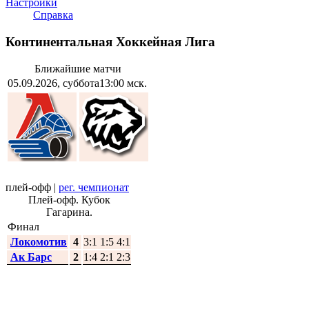
Настройки
Справка
Континентальная Хоккейная Лига
Ближайшие матчи
05.09.2026, суббота
13:00 мск.
плей-офф
|
рег. чемпионат
Плей-офф. Кубок
Гагарина.
Финал
Локомотив
4
3:1 1:5 4:1
Ак Барс
2
1:4 2:1 2:3