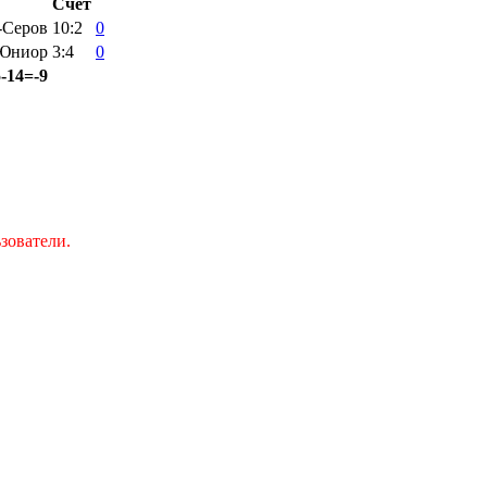
Счёт
-Серов
10:2
0
-Юниор
3:4
0
5-14=-9
зователи.