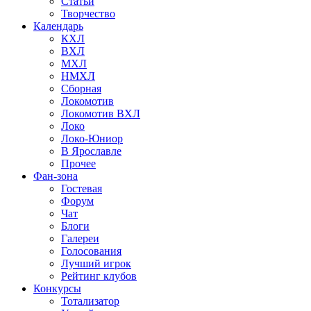
Статьи
Творчество
Календарь
КХЛ
ВХЛ
МХЛ
НМХЛ
Сборная
Локомотив
Локомотив ВХЛ
Локо
Локо-Юниор
В Ярославле
Прочее
Фан-зона
Гостевая
Форум
Чат
Блоги
Галереи
Голосования
Лучший игрок
Рейтинг клубов
Конкурсы
Тотализатор