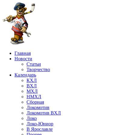
Главная
Новости
Статьи
Творчество
Календарь
КХЛ
ВХЛ
МХЛ
НМХЛ
Сборная
Локомотив
Локомотив ВХЛ
Локо
Локо-Юниор
В Ярославле
Прочее