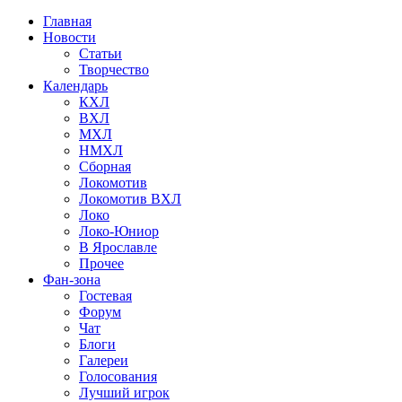
Главная
Новости
Статьи
Творчество
Календарь
КХЛ
ВХЛ
МХЛ
НМХЛ
Сборная
Локомотив
Локомотив ВХЛ
Локо
Локо-Юниор
В Ярославле
Прочее
Фан-зона
Гостевая
Форум
Чат
Блоги
Галереи
Голосования
Лучший игрок