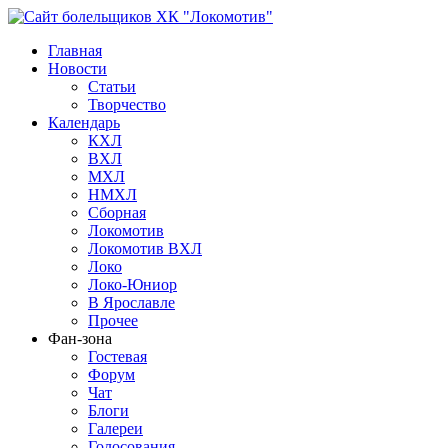
Главная
Новости
Статьи
Творчество
Календарь
КХЛ
ВХЛ
МХЛ
НМХЛ
Сборная
Локомотив
Локомотив ВХЛ
Локо
Локо-Юниор
В Ярославле
Прочее
Фан-зона
Гостевая
Форум
Чат
Блоги
Галереи
Голосования