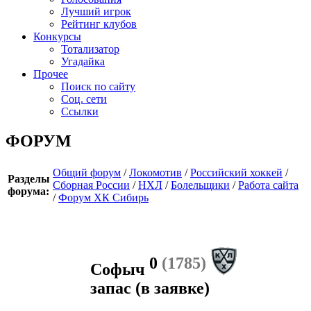
Лучший игрок
Рейтинг клубов
Конкурсы
Тотализатор
Угадайка
Прочее
Поиск по сайту
Соц. сети
Ссылки
ФОРУМ
Общий форум
/
Локомотив
/
Российский хоккей
/
Разделы
Сборная России
/
НХЛ
/
Болельщики
/
Работа сайта
форума:
/
Форум ХК Сибирь
0
(1785)
Софыч
запас
(в заявке)