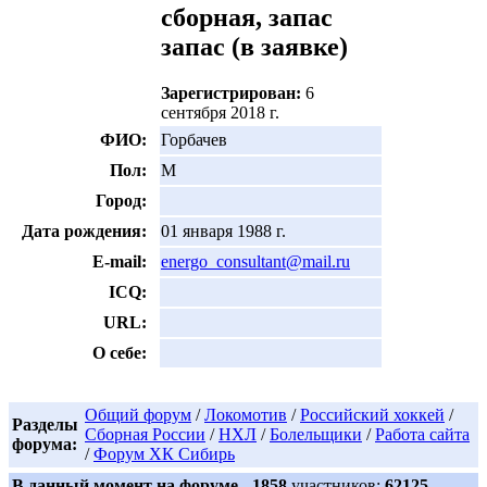
запас
(в заявке)
Зарегистрирован:
6
сентября 2018 г.
ФИО:
Горбачев
Пол:
М
Город:
Дата рождения:
01 января 1988 г.
E-mail:
energo_consultant@mail.ru
ICQ:
URL:
О себе:
Общий форум
/
Локомотив
/
Российский хоккей
/
Разделы
Сборная России
/
НХЛ
/
Болельщики
/
Работа сайта
форума:
/
Форум ХК Сибирь
В данный момент на форуме
1858
участников;
62125