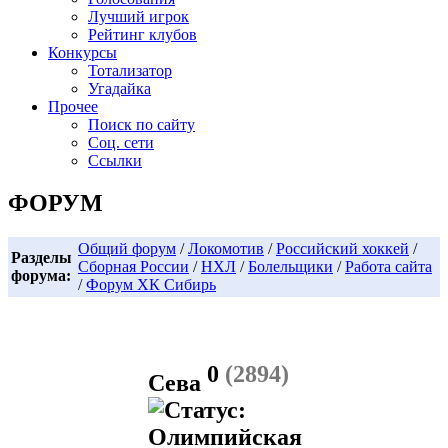
Лучший игрок
Рейтинг клубов
Конкурсы
Тотализатор
Угадайка
Прочее
Поиск по сайту
Соц. сети
Ссылки
ФОРУМ
Общий форум
/
Локомотив
/
Российский хоккей
/
Разделы
Сборная России
/
НХЛ
/
Болельщики
/
Работа сайта
форума:
/
Форум ХК Сибирь
0
(2894)
Сева