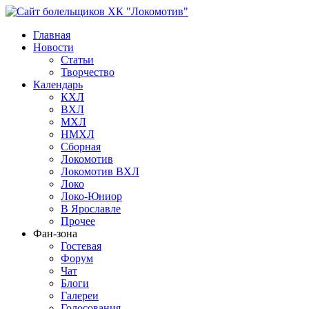
Главная
Новости
Статьи
Творчество
Календарь
КХЛ
ВХЛ
МХЛ
НМХЛ
Сборная
Локомотив
Локомотив ВХЛ
Локо
Локо-Юниор
В Ярославле
Прочее
Фан-зона
Гостевая
Форум
Чат
Блоги
Галереи
Голосования