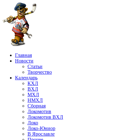
Главная
Новости
Статьи
Творчество
Календарь
КХЛ
ВХЛ
МХЛ
НМХЛ
Сборная
Локомотив
Локомотив ВХЛ
Локо
Локо-Юниор
В Ярославле
Прочее