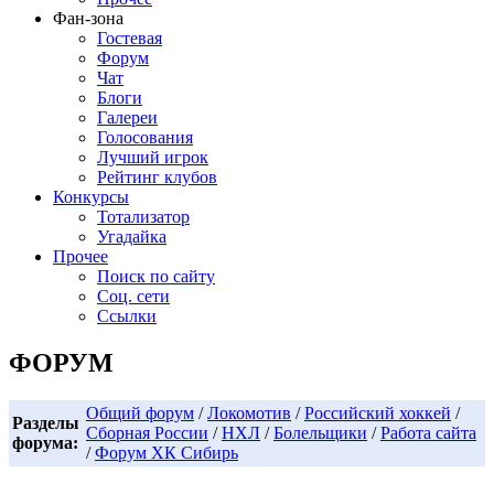
Фан-зона
Гостевая
Форум
Чат
Блоги
Галереи
Голосования
Лучший игрок
Рейтинг клубов
Конкурсы
Тотализатор
Угадайка
Прочее
Поиск по сайту
Соц. сети
Ссылки
ФОРУМ
Общий форум
/
Локомотив
/
Российский хоккей
/
Разделы
Сборная России
/
НХЛ
/
Болельщики
/
Работа сайта
форума:
/
Форум ХК Сибирь