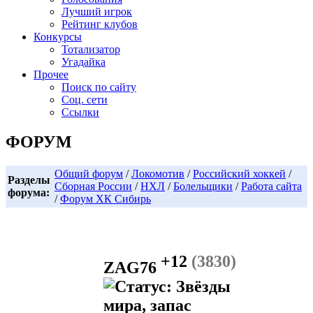
Лучший игрок
Рейтинг клубов
Конкурсы
Тотализатор
Угадайка
Прочее
Поиск по сайту
Соц. сети
Ссылки
ФОРУМ
Общий форум
/
Локомотив
/
Российский хоккей
/
Разделы
Сборная России
/
НХЛ
/
Болельщики
/
Работа сайта
форума:
/
Форум ХК Сибирь
+12
(3830)
ZAG76