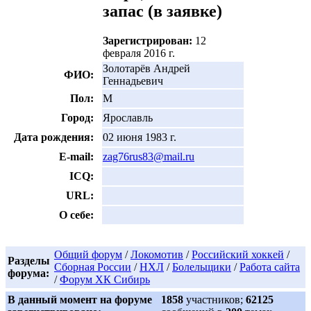
запас
(в заявке)
Зарегистрирован:
12
февраля 2016 г.
Золотарёв Андрей
ФИО:
Геннадьевич
Пол:
М
Город:
Ярославль
Дата рождения:
02 июня 1983 г.
E-mail:
zag76rus83@mail.ru
ICQ:
URL:
О себе:
Общий форум
/
Локомотив
/
Российский хоккей
/
Разделы
Сборная России
/
НХЛ
/
Болельщики
/
Работа сайта
форума:
/
Форум ХК Сибирь
В данный момент на форуме
1858
участников;
62125