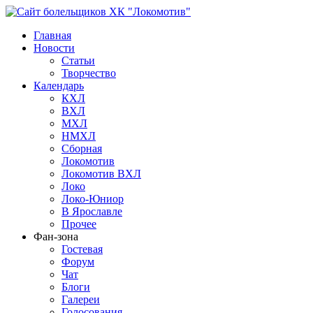
Главная
Новости
Статьи
Творчество
Календарь
КХЛ
ВХЛ
МХЛ
НМХЛ
Сборная
Локомотив
Локомотив ВХЛ
Локо
Локо-Юниор
В Ярославле
Прочее
Фан-зона
Гостевая
Форум
Чат
Блоги
Галереи
Голосования