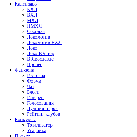
Календарь
КХЛ
ВХЛ
МХЛ
НМХЛ
Сборная
Локомотив
Локомотив ВХЛ
Локо
Локо-Юниор
В Ярославле
Прочее
Фан-зона
Гостевая
Форум
Чат
Блоги
Галереи
Голосования
Лучший игрок
Рейтинг клубов
Конкурсы
Тотализатор
Угадайка
Прочее