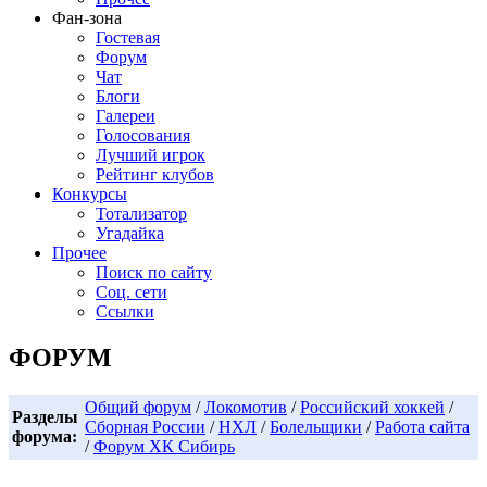
Фан-зона
Гостевая
Форум
Чат
Блоги
Галереи
Голосования
Лучший игрок
Рейтинг клубов
Конкурсы
Тотализатор
Угадайка
Прочее
Поиск по сайту
Соц. сети
Ссылки
ФОРУМ
Общий форум
/
Локомотив
/
Российский хоккей
/
Разделы
Сборная России
/
НХЛ
/
Болельщики
/
Работа сайта
форума:
/
Форум ХК Сибирь