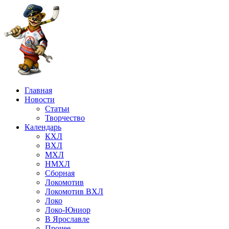
Главная
Новости
Статьи
Творчество
Календарь
КХЛ
ВХЛ
МХЛ
НМХЛ
Сборная
Локомотив
Локомотив ВХЛ
Локо
Локо-Юниор
В Ярославле
Прочее