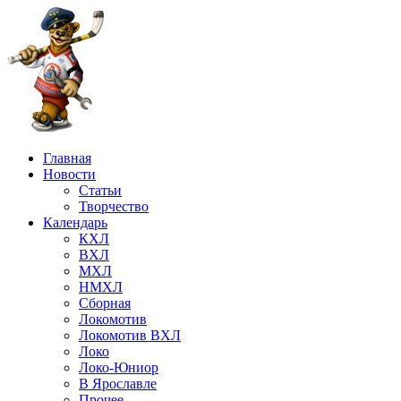
Главная
Новости
Статьи
Творчество
Календарь
КХЛ
ВХЛ
МХЛ
НМХЛ
Сборная
Локомотив
Локомотив ВХЛ
Локо
Локо-Юниор
В Ярославле
Прочее