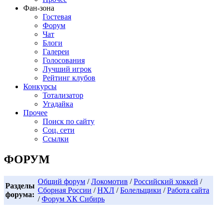
Фан-зона
Гостевая
Форум
Чат
Блоги
Галереи
Голосования
Лучший игрок
Рейтинг клубов
Конкурсы
Тотализатор
Угадайка
Прочее
Поиск по сайту
Соц. сети
Ссылки
ФОРУМ
Общий форум
/
Локомотив
/
Российский хоккей
/
Разделы
Сборная России
/
НХЛ
/
Болельщики
/
Работа сайта
форума:
/
Форум ХК Сибирь