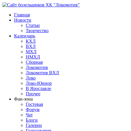
Главная
Новости
Статьи
Творчество
Календарь
КХЛ
ВХЛ
МХЛ
НМХЛ
Сборная
Локомотив
Локомотив ВХЛ
Локо
Локо-Юниор
В Ярославле
Прочее
Фан-зона
Гостевая
Форум
Чат
Блоги
Галереи
Голосования