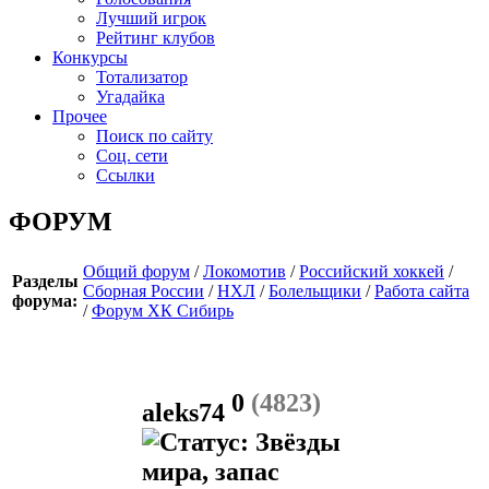
Лучший игрок
Рейтинг клубов
Конкурсы
Тотализатор
Угадайка
Прочее
Поиск по сайту
Соц. сети
Ссылки
ФОРУМ
Общий форум
/
Локомотив
/
Российский хоккей
/
Разделы
Сборная России
/
НХЛ
/
Болельщики
/
Работа сайта
форума:
/
Форум ХК Сибирь
0
(4823)
aleks74