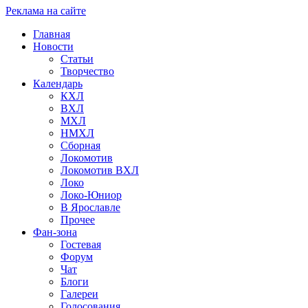
Реклама на сайте
Главная
Новости
Статьи
Творчество
Календарь
КХЛ
ВХЛ
МХЛ
НМХЛ
Сборная
Локомотив
Локомотив ВХЛ
Локо
Локо-Юниор
В Ярославле
Прочее
Фан-зона
Гостевая
Форум
Чат
Блоги
Галереи
Голосования