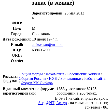
запас
(в заявке)
Зарегистрирован:
25 мая 2013
г.
ФИО:
Пол:
М
Город:
Ярославль
Дата рождения:
10 июля 1974 г.
E-mail:
aleksvasur@mail.ru
ICQ:
638405290
URL:
О себе:
Общий форум
/
Локомотив
/
Российский хоккей
/
Разделы
Сборная России
/
НХЛ
/
Болельщики
/
Работа сайта
форума:
/
Форум ХК Сибирь
В данный момент на форуме
1858
участников;
62125
зарегистрировано:
сообщений в
200
темах.
В 09:31 на сайте присутствуют:
Serg@NT
,
Артур
- на скамейке запасных;
зрителей - 86.