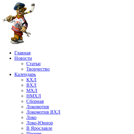
Главная
Новости
Статьи
Творчество
Календарь
КХЛ
ВХЛ
МХЛ
НМХЛ
Сборная
Локомотив
Локомотив ВХЛ
Локо
Локо-Юниор
В Ярославле
Прочее