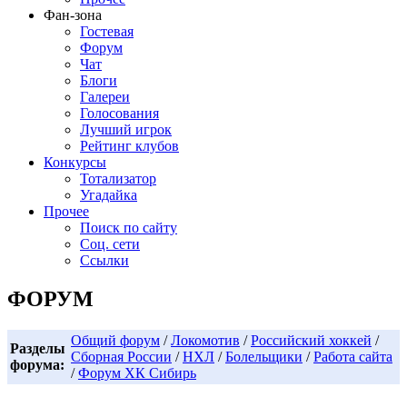
Фан-зона
Гостевая
Форум
Чат
Блоги
Галереи
Голосования
Лучший игрок
Рейтинг клубов
Конкурсы
Тотализатор
Угадайка
Прочее
Поиск по сайту
Соц. сети
Ссылки
ФОРУМ
Общий форум
/
Локомотив
/
Российский хоккей
/
Разделы
Сборная России
/
НХЛ
/
Болельщики
/
Работа сайта
форума:
/
Форум ХК Сибирь