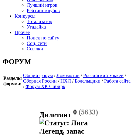
Лучший игрок
Рейтинг клубов
Конкурсы
Тотализатор
Угадайка
Прочее
Поиск по сайту
Соц. сети
Ссылки
ФОРУМ
Общий форум
/
Локомотив
/
Российский хоккей
/
Разделы
Сборная России
/
НХЛ
/
Болельщики
/
Работа сайта
форума:
/
Форум ХК Сибирь
0
(5633)
Дилетант