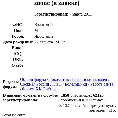
запас
(в заявке)
Зарегистрирован:
7 марта 2011
г.
ФИО:
Владимир
Пол:
М
Город:
Ярославль
Дата рождения:
27 августа 1963 г.
E-mail:
ICQ:
URL:
О себе:
Общий форум
/
Локомотив
/
Российский хоккей
/
Разделы
Сборная России
/
НХЛ
/
Болельщики
/
Работа сайта
форума:
/
Форум ХК Сибирь
В данный момент на форуме
1858
участников;
62125
зарегистрировано:
сообщений в
200
темах.
В 13:55 на сайте присутствуют:
зрителей - 115.
Вход на сайт