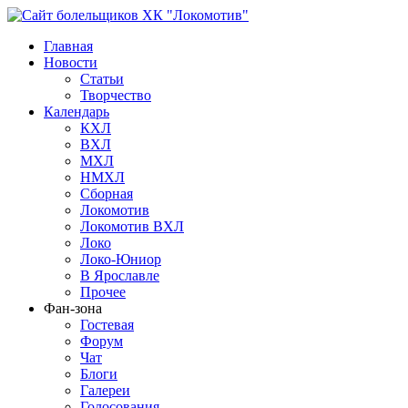
Главная
Новости
Статьи
Творчество
Календарь
КХЛ
ВХЛ
МХЛ
НМХЛ
Сборная
Локомотив
Локомотив ВХЛ
Локо
Локо-Юниор
В Ярославле
Прочее
Фан-зона
Гостевая
Форум
Чат
Блоги
Галереи
Голосования