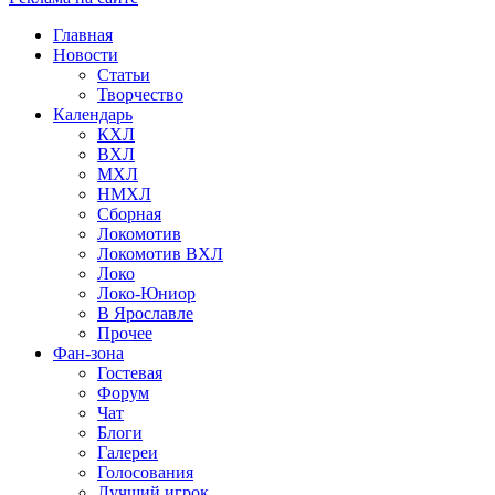
Главная
Новости
Статьи
Творчество
Календарь
КХЛ
ВХЛ
МХЛ
НМХЛ
Сборная
Локомотив
Локомотив ВХЛ
Локо
Локо-Юниор
В Ярославле
Прочее
Фан-зона
Гостевая
Форум
Чат
Блоги
Галереи
Голосования
Лучший игрок