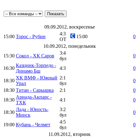
09.09.2012, воскресенье
4:3
15:00
Торос - Рубин
15:00
0
ОТ
10.09.2012, понедельник
3:4
15:30
Сокол - ХК Саров
0
бул
Казцинк-Торпедо -
16:30
4:3
0
Динамо Бш
ХК ВМФ - Южный
2:1
18:30
0
Урал
бул
18:30
Титан - Сарыарка
2:1
0
Ариада-Акпарс -
18:30
4:1
0
ТХК
Лада - Юность-
3:2
18:30
0
Минск
бул
4:5
19:00
Кубань - Челмет
0
бул
11.09.2012, вторник