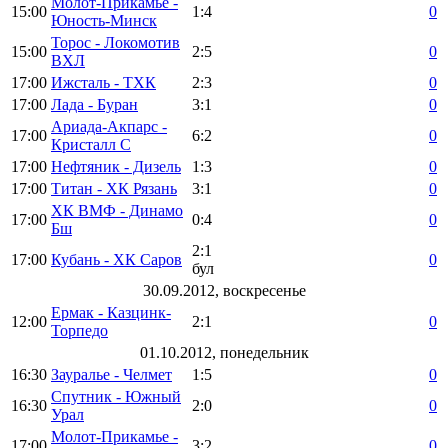
Молот-Прикамье -
15:00
1:4
0
Юность-Минск
Торос - Локомотив
15:00
2:5
0
ВХЛ
17:00
Ижсталь - ТХК
2:3
0
17:00
Лада - Буран
3:1
0
Ариада-Акпарс -
17:00
6:2
0
Кристалл С
17:00
Нефтяник - Дизель
1:3
0
17:00
Титан - ХК Рязань
3:1
0
ХК ВМФ - Динамо
17:00
0:4
0
Бш
2:1
17:00
Кубань - ХК Саров
0
бул
30.09.2012, воскресенье
Ермак - Казцинк-
12:00
2:1
0
Торпедо
01.10.2012, понедельник
16:30
Зауралье - Челмет
1:5
0
Спутник - Южный
16:30
2:0
0
Урал
Молот-Прикамье -
17:00
3:2
0