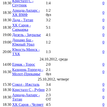
Кристалл С -
18:30
1:4
0
Спутник
Ариада-Акпарс -
1:2
18:30
0
ХК ВМФ
бул
18:30
Лада - Титан
3:2
0
ХК Саров -
18:30
5:1
0
Сарыарка
19:00
Дизель - Зауралье
4:1
0
Динамо Бш -
19:00
1:2
0
Южный Урал
Юность-Минск -
20:00
1:3
0
ТХК
24.10.2012, среда
14:00
Ермак - Торос
2:0
0
Казцинк-Торпедо -
2:1
16:30
0
Молот-Прикамье
бул
25.10.2012, четверг
15:30
Сокол - Ижсталь
3:4
0
18:30
Кристалл С - Рубин
2:3
0
Ариада-Акпарс -
2:3
18:30
0
Титан
ОТ
18:30
ХК Саров - Челмет
4:5
0