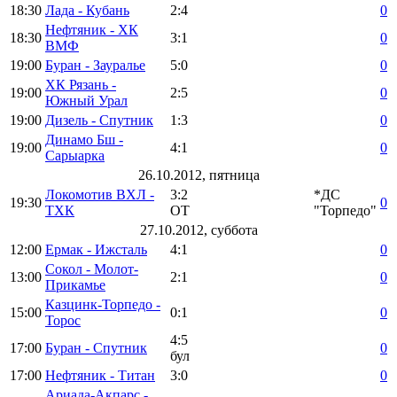
18:30
Лада - Кубань
2:4
0
Нефтяник - ХК
18:30
3:1
0
ВМФ
19:00
Буран - Зауралье
5:0
0
ХК Рязань -
19:00
2:5
0
Южный Урал
19:00
Дизель - Спутник
1:3
0
Динамо Бш -
19:00
4:1
0
Сарыарка
26.10.2012, пятница
Локомотив ВХЛ -
3:2
*ДС
19:30
0
ТХК
ОТ
"Торпедо"
27.10.2012, суббота
12:00
Ермак - Ижсталь
4:1
0
Сокол - Молот-
13:00
2:1
0
Прикамье
Казцинк-Торпедо -
15:00
0:1
0
Торос
4:5
17:00
Буран - Спутник
0
бул
17:00
Нефтяник - Титан
3:0
0
Ариада-Акпарс -