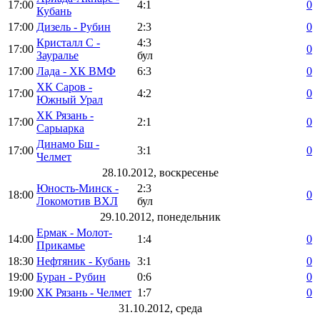
17:00
4:1
0
Кубань
17:00
Дизель - Рубин
2:3
0
Кристалл С -
4:3
17:00
0
Зауралье
бул
17:00
Лада - ХК ВМФ
6:3
0
ХК Саров -
17:00
4:2
0
Южный Урал
ХК Рязань -
17:00
2:1
0
Сарыарка
Динамо Бш -
17:00
3:1
0
Челмет
28.10.2012, воскресенье
Юность-Минск -
2:3
18:00
0
Локомотив ВХЛ
бул
29.10.2012, понедельник
Ермак - Молот-
14:00
1:4
0
Прикамье
18:30
Нефтяник - Кубань
3:1
0
19:00
Буран - Рубин
0:6
0
19:00
ХК Рязань - Челмет
1:7
0
31.10.2012, среда