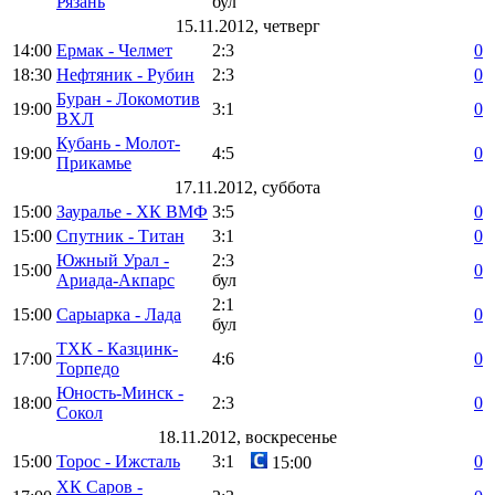
Рязань
бул
15.11.2012, четверг
14:00
Ермак - Челмет
2:3
0
18:30
Нефтяник - Рубин
2:3
0
Буран - Локомотив
19:00
3:1
0
ВХЛ
Кубань - Молот-
19:00
4:5
0
Прикамье
17.11.2012, суббота
15:00
Зауралье - ХК ВМФ
3:5
0
15:00
Спутник - Титан
3:1
0
Южный Урал -
2:3
15:00
0
Ариада-Акпарс
бул
2:1
15:00
Сарыарка - Лада
0
бул
ТХК - Казцинк-
17:00
4:6
0
Торпедо
Юность-Минск -
18:00
2:3
0
Сокол
18.11.2012, воскресенье
15:00
Торос - Ижсталь
3:1
0
15:00
ХК Саров -