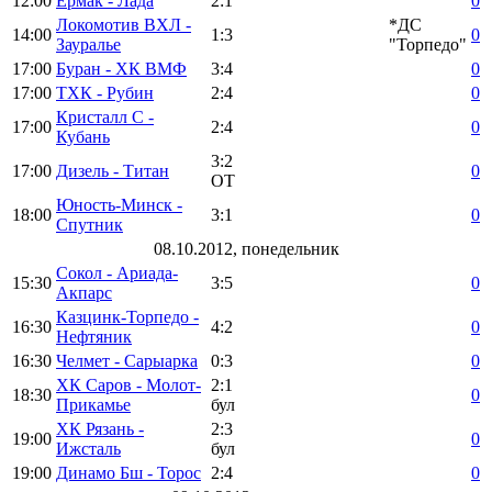
12:00
Ермак - Лада
2:1
0
Локомотив ВХЛ -
*ДС
14:00
1:3
0
Зауралье
"Торпедо"
17:00
Буран - ХК ВМФ
3:4
0
17:00
ТХК - Рубин
2:4
0
Кристалл С -
17:00
2:4
0
Кубань
3:2
17:00
Дизель - Титан
0
ОТ
Юность-Минск -
18:00
3:1
0
Спутник
08.10.2012, понедельник
Сокол - Ариада-
15:30
3:5
0
Акпарс
Казцинк-Торпедо -
16:30
4:2
0
Нефтяник
16:30
Челмет - Сарыарка
0:3
0
ХК Саров - Молот-
2:1
18:30
0
Прикамье
бул
ХК Рязань -
2:3
19:00
0
Ижсталь
бул
19:00
Динамо Бш - Торос
2:4
0