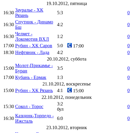
19.10.2012, пятница
Зауралье - ХК
16:30
5:3
0
Рязань
Спутник - Динамо
16:30
4:2
0
Бш
Челмет -
16:30
1:2
0
Локомотив ВХЛ
17:00
Рубин - ХК Саров
5:0
0
17:00
18:30
Нефтяник - Лада
4:2
0
20.10.2012, суббота
Молот-Прикамье -
15:00
3:5
0
Буран
17:00
Кубань - Ермак
1:3
0
21.10.2012, воскресенье
15:00
Рубин - ХК Рязань
4:1
0
15:00
22.10.2012, понедельник
3:2
15:30
Сокол - Торос
0
бул
Казцинк-Торпедо -
16:30
6:0
0
Ижсталь
23.10.2012, вторник