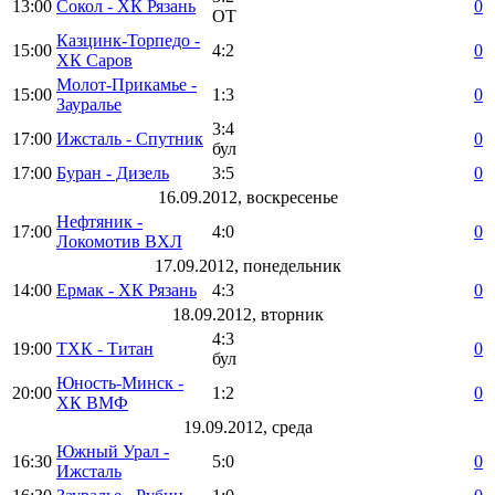
13:00
Сокол - ХК Рязань
0
ОТ
Казцинк-Торпедо -
15:00
4:2
0
ХК Саров
Молот-Прикамье -
15:00
1:3
0
Зауралье
3:4
17:00
Ижсталь - Спутник
0
бул
17:00
Буран - Дизель
3:5
0
16.09.2012, воскресенье
Нефтяник -
17:00
4:0
0
Локомотив ВХЛ
17.09.2012, понедельник
14:00
Ермак - ХК Рязань
4:3
0
18.09.2012, вторник
4:3
19:00
ТХК - Титан
0
бул
Юность-Минск -
20:00
1:2
0
ХК ВМФ
19.09.2012, среда
Южный Урал -
16:30
5:0
0
Ижсталь