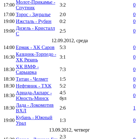
Молот-Прикамье -
17:00
3:2
0
Спутник
17:00
Торос - Зауралье
2:0
0
19:00
Ижсталь - Рубин
0:2
0
Дизель - Кристалл
19:00
2:5
0
С
12.09.2012, среда
14:00
Ермак - ХК Саров
5:3
0
Казцинк-Торпедо -
16:30
3:1
0
ХК Рязань
ХК ВМФ -
18:30
7:3
0
Сарыарка
18:30
Титан - Челмет
1:5
0
18:30
Нефтяник - ТХК
5:2
0
Ариада-Акпарс -
4:5
18:30
0
Юность-Минск
бул
Лада - Локомотив
18:30
2:6
1
ВХЛ
Кубань - Южный
19:00
1:3
0
Урал
13.09.2012, четверг
2:3