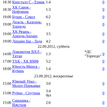
18:30
Кристалл С - Ермак
1:4
0
ХК Саров -
18:30
1:3
0
Нефтяник
19:00
Буран - Сокол
6:2
0
Дизель - Казцинк-
19:00
3:1
0
Торпедо
ХК Рязань -
19:00
3:5
0
Ариада-Акпарс
19:00
Динамо Бш - Лада
4:2
0
22.09.2012, суббота
Локомотив ВХЛ -
*ДС
14:00
1:3
0
Титан
"Торпедо"
17:00
ТХК - ХК ВМФ
5:2
0
Юность-Минск -
18:00
1:4
0
Кубань
23.09.2012, воскресенье
Южный Урал -
15:00
3:0
0
Молот-Прикамье
3:4
15:00
Рубин - Спутник
0
бул
Сарыарка -
15:00
2:0
0
Ижсталь