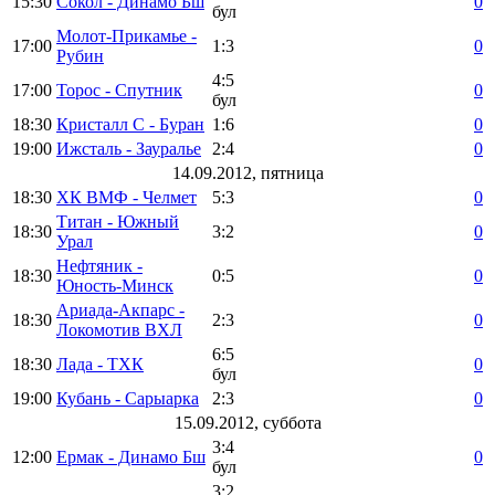
15:30
Сокол - Динамо Бш
0
бул
Молот-Прикамье -
17:00
1:3
0
Рубин
4:5
17:00
Торос - Спутник
0
бул
18:30
Кристалл С - Буран
1:6
0
19:00
Ижсталь - Зауралье
2:4
0
14.09.2012, пятница
18:30
ХК ВМФ - Челмет
5:3
0
Титан - Южный
18:30
3:2
0
Урал
Нефтяник -
18:30
0:5
0
Юность-Минск
Ариада-Акпарс -
18:30
2:3
0
Локомотив ВХЛ
6:5
18:30
Лада - ТХК
0
бул
19:00
Кубань - Сарыарка
2:3
0
15.09.2012, суббота
3:4
12:00
Ермак - Динамо Бш
0
бул
3:2