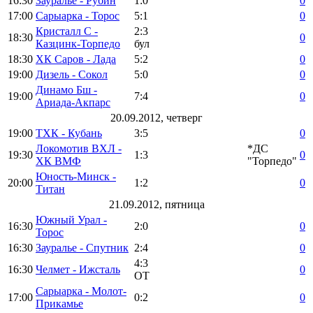
16:30
Зауралье - Рубин
1:0
0
17:00
Сарыарка - Торос
5:1
0
Кристалл С -
2:3
18:30
0
Казцинк-Торпедо
бул
18:30
ХК Саров - Лада
5:2
0
19:00
Дизель - Сокол
5:0
0
Динамо Бш -
19:00
7:4
0
Ариада-Акпарс
20.09.2012, четверг
19:00
ТХК - Кубань
3:5
0
Локомотив ВХЛ -
*ДС
19:30
1:3
0
ХК ВМФ
"Торпедо"
Юность-Минск -
20:00
1:2
0
Титан
21.09.2012, пятница
Южный Урал -
16:30
2:0
0
Торос
16:30
Зауралье - Спутник
2:4
0
4:3
16:30
Челмет - Ижсталь
0
ОТ
Сарыарка - Молот-
17:00
0:2
0
Прикамье