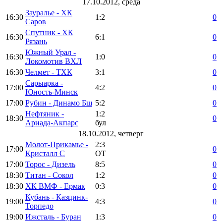
17.10.2012, среда
Зауралье - ХК
16:30
1:2
0
Саров
Спутник - ХК
16:30
6:1
0
Рязань
Южный Урал -
16:30
1:0
0
Локомотив ВХЛ
16:30
Челмет - ТХК
3:1
0
Сарыарка -
17:00
4:2
0
Юность-Минск
17:00
Рубин - Динамо Бш
5:2
0
Нефтяник -
1:2
18:30
0
Ариада-Акпарс
бул
18.10.2012, четверг
Молот-Прикамье -
2:3
17:00
0
Кристалл С
ОТ
17:00
Торос - Дизель
8:5
0
18:30
Титан - Сокол
1:2
0
18:30
ХК ВМФ - Ермак
0:3
0
Кубань - Казцинк-
19:00
4:3
0
Торпедо
19:00
Ижсталь - Буран
1:3
0