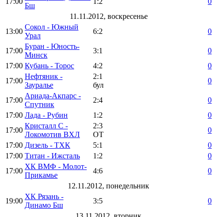
17:00
1:2
0
Бш
11.11.2012, воскресенье
Сокол - Южный
13:00
6:2
0
Урал
Буран - Юность-
17:00
3:1
0
Минск
17:00
Кубань - Торос
4:2
0
Нефтяник -
2:1
17:00
0
Зауралье
бул
Ариада-Акпарс -
17:00
2:4
0
Спутник
17:00
Лада - Рубин
1:2
0
Кристалл С -
2:3
17:00
0
Локомотив ВХЛ
ОТ
17:00
Дизель - ТХК
5:1
0
17:00
Титан - Ижсталь
1:2
0
ХК ВМФ - Молот-
17:00
4:6
0
Прикамье
12.11.2012, понедельник
ХК Рязань -
19:00
3:5
0
Динамо Бш
13.11.2012, вторник