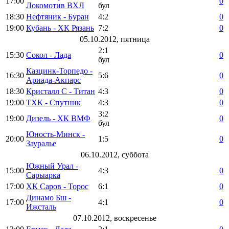
17:00
0
Локомотив ВХЛ
бул
18:30
Нефтяник - Буран
4:2
0
19:00
Кубань - ХК Рязань
7:2
0
05.10.2012, пятница
2:1
15:30
Сокол - Лада
0
бул
Казцинк-Торпедо -
16:30
5:6
0
Ариада-Акпарс
18:30
Кристалл С - Титан
4:3
0
19:00
ТХК - Спутник
4:3
0
3:2
19:00
Дизель - ХК ВМФ
0
бул
Юность-Минск -
20:00
1:5
0
Зауралье
06.10.2012, суббота
Южный Урал -
15:00
4:3
0
Сарыарка
17:00
ХК Саров - Торос
6:1
0
Динамо Бш -
17:00
4:1
0
Ижсталь
07.10.2012, воскресенье