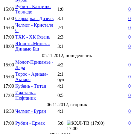
Рубин - Казцинк-
15:00
1:0
0
Торпедо
15:00
Сарыарка - Дизель
3:1
0
Челмет - Кристалл
15:00
2:1
0
С
17:00
ТХК - ХК Рязань
2:3
0
Юность-Минск -
18:00
3:1
0
Динамо Бш
05.11.2012, понедельник
Молот-Прикамье -
15:00
4:2
0
Лада
Торос - Ариада-
2:1
15:00
0
Акпарс
бул
17:00
Кубань - Титан
4:1
0
Ижсталь -
17:00
0:5
0
Нефтяник
06.11.2012, вторник
16:30
Челмет - Буран
4:1
0
17:00
Рубин - Ермак
5:0
0
17:00