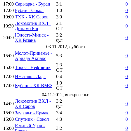
17:00
Сарыарка - Буран
3:1
0
17:00
Рубин - Сокол
1:0
0
19:00
ТХК - ХК Саров
3:0
0
Локомотив ВХЛ -
2:1
19:30
0
Динамо Бш
ОТ
Юность-Минск -
3:2
20:00
0
ХК Рязань
бул
03.11.2012, суббота
Молот-Прикамье -
15:00
5:3
0
Ариада-Акпарс
2:3
15:00
Торос - Нефтяник
0
ОТ
17:00
Ижсталь - Лада
0:4
0
1:0
17:00
Кубань - ХК ВМФ
0
ОТ
04.11.2012, воскресенье
Локомотив ВХЛ -
3:2
14:00
0
ХК Саров
бул
15:00
Зауралье - Ермак
3:4
0
15:00
Спутник - Сокол
4:3
0
Южный Урал -
15:00
3:2
0
Буран