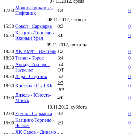
07.11.2012, среда
Молот-Прикамье -
17:00
1:4
0
Нефтяник
08.11.2012, четверг
15:30
Сокол - Сарыарка
0:3
0
Казцинк-Торпедо -
16:30
3:0
0
Южный Урал
09.11.2012, пятница
18:30
ХК ВМФ - Ижсталь
1:2
0
18:30
Титан - Торос
3:4
0
Ариада-Акпарс -
5:4
18:30
0
Зауралье
ОТ
18:30
Лада - Спутник
5:2
0
2:3
18:30
Кристалл С - ТХК
0
бул
Дизель - Юность-
19:00
4:0
0
Минск
10.11.2012, суббота
12:00
Ермак - Сарыарка
0:2
0
Казцинк-Торпедо -
15:00
2:1
0
Челмет
ХК Саров - Динамо