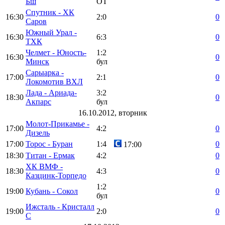
Бш
ОТ
Спутник - ХК
16:30
2:0
0
Саров
Южный Урал -
16:30
6:3
0
ТХК
Челмет - Юность-
1:2
16:30
0
Минск
бул
Сарыарка -
17:00
2:1
0
Локомотив ВХЛ
Лада - Ариада-
3:2
18:30
0
Акпарс
бул
16.10.2012, вторник
Молот-Прикамье -
17:00
4:2
0
Дизель
17:00
Торос - Буран
1:4
0
17:00
18:30
Титан - Ермак
4:2
0
ХК ВМФ -
18:30
4:3
0
Казцинк-Торпедо
1:2
19:00
Кубань - Сокол
0
бул
Ижсталь - Кристалл
19:00
2:0
0
С