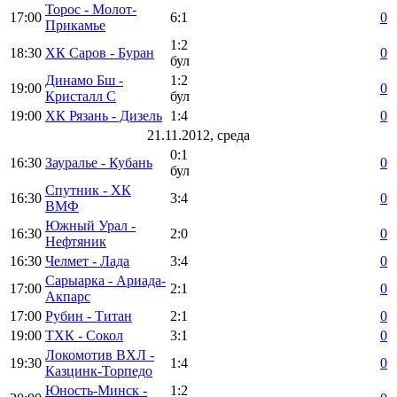
Торос - Молот-
17:00
6:1
0
Прикамье
1:2
18:30
ХК Саров - Буран
0
бул
Динамо Бш -
1:2
19:00
0
Кристалл С
бул
19:00
ХК Рязань - Дизель
1:4
0
21.11.2012, среда
0:1
16:30
Зауралье - Кубань
0
бул
Спутник - ХК
16:30
3:4
0
ВМФ
Южный Урал -
16:30
2:0
0
Нефтяник
16:30
Челмет - Лада
3:4
0
Сарыарка - Ариада-
17:00
2:1
0
Акпарс
17:00
Рубин - Титан
2:1
0
19:00
ТХК - Сокол
3:1
0
Локомотив ВХЛ -
19:30
1:4
0
Казцинк-Торпедо
Юность-Минск -
1:2