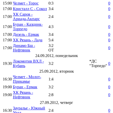
15:00
Челмет - Торос
0:3
0
17:00
Кристалл С - Сокол
3:4
0
ХК Саров -
17:00
2:4
0
Ариада-Акпарс
Буран - Казцинк-
17:00
4:3
0
Торпедо
17:00
Дизель - Ермак
3:4
0
17:00
ХК Рязань - Лада
5:4
0
Динамо Бш -
3:2
17:00
0
Нефтяник
ОТ
24.09.2012, понедельник
Локомотив ВХЛ -
*ДС
19:30
3:2
0
Кубань
"Торпедо"
25.09.2012, вторник
Челмет - Молот-
16:30
1:4
0
Прикамье
19:00
Буран - Ермак
3:2
0
ХК Рязань -
19:00
2:8
0
Нефтяник
27.09.2012, четверг
Зауралье - Южный
16:30
2:4
0
Урал