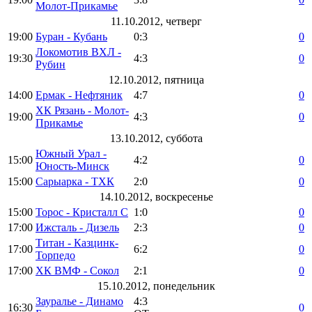
Молот-Прикамье
11.10.2012, четверг
19:00
Буран - Кубань
0:3
0
Локомотив ВХЛ -
19:30
4:3
0
Рубин
12.10.2012, пятница
14:00
Ермак - Нефтяник
4:7
0
ХК Рязань - Молот-
19:00
4:3
0
Прикамье
13.10.2012, суббота
Южный Урал -
15:00
4:2
0
Юность-Минск
15:00
Сарыарка - ТХК
2:0
0
14.10.2012, воскресенье
15:00
Торос - Кристалл С
1:0
0
17:00
Ижсталь - Дизель
2:3
0
Титан - Казцинк-
17:00
6:2
0
Торпедо
17:00
ХК ВМФ - Сокол
2:1
0
15.10.2012, понедельник
Зауралье - Динамо
4:3
16:30
0