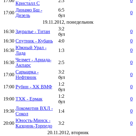
17:00
2:3
0
Кристалл С
Динамо Бш -
6:5
17:00
0
Дизель
бул
19.11.2012, понедельник
3:2
16:30
Зауралье - Титан
0
бул
16:30
Спутник - Кубань
4:0
0
Южный Урал -
16:30
1:3
0
Лада
Челмет - Ариада-
16:30
2:5
0
Акпарс
Сарыарка -
3:2
17:00
0
Нефтяник
бул
1:2
17:00
Рубин - ХК ВМФ
0
бул
1:2
19:00
ТХК - Ермак
0
бул
Локомотив ВХЛ -
19:30
1:4
0
Сокол
Юность-Минск -
20:00
3:2
0
Казцинк-Торпедо
20.11.2012, вторник