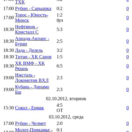
ТХК
17:00
Рубин - Сарыарка
0:2
0
Торос - Юность-
1:2
17:00
0
Минск
бул
Нефтяник -
18:30
5:3
0
Кристалл С
Ариада-Акпарс -
18:30
2:5
0
Буран
18:30
Лада - Дизель
3:2
0
18:30
Титан - ХК Саров
1:5
0
ХК ВМФ - ХК
18:30
6:5
0
Рязань
Ижсталь -
19:00
2:3
0
Локомотив ВХЛ
Кубань - Динамо
19:00
2:3
0
Бш
02.10.2012, вторник
4:5
15:30
Сокол - Ермак
0
ОТ
03.10.2012, среда
17:00
Рубин - Челмет
2:0
0
Молот-Прикамье -
0:1