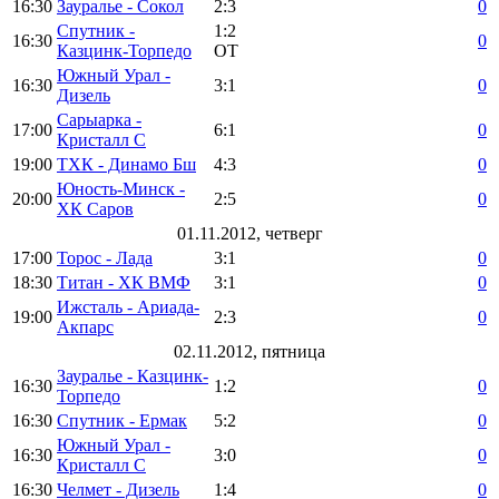
16:30
Зауралье - Сокол
2:3
0
Спутник -
1:2
16:30
0
Казцинк-Торпедо
ОТ
Южный Урал -
16:30
3:1
0
Дизель
Сарыарка -
17:00
6:1
0
Кристалл С
19:00
ТХК - Динамо Бш
4:3
0
Юность-Минск -
20:00
2:5
0
ХК Саров
01.11.2012, четверг
17:00
Торос - Лада
3:1
0
18:30
Титан - ХК ВМФ
3:1
0
Ижсталь - Ариада-
19:00
2:3
0
Акпарс
02.11.2012, пятница
Зауралье - Казцинк-
16:30
1:2
0
Торпедо
16:30
Спутник - Ермак
5:2
0
Южный Урал -
16:30
3:0
0
Кристалл С
16:30
Челмет - Дизель
1:4
0