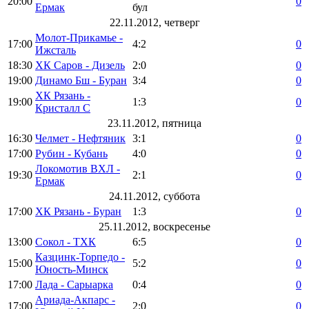
20:00
0
Ермак
бул
22.11.2012, четверг
Молот-Прикамье -
17:00
4:2
0
Ижсталь
18:30
ХК Саров - Дизель
2:0
0
19:00
Динамо Бш - Буран
3:4
0
ХК Рязань -
19:00
1:3
0
Кристалл С
23.11.2012, пятница
16:30
Челмет - Нефтяник
3:1
0
17:00
Рубин - Кубань
4:0
0
Локомотив ВХЛ -
19:30
2:1
0
Ермак
24.11.2012, суббота
17:00
ХК Рязань - Буран
1:3
0
25.11.2012, воскресенье
13:00
Сокол - ТХК
6:5
0
Казцинк-Торпедо -
15:00
5:2
0
Юность-Минск
17:00
Лада - Сарыарка
0:4
0
Ариада-Акпарс -
17:00
2:0
0