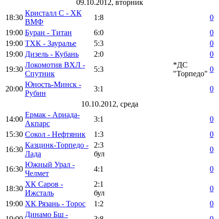
09.10.2012, вторник
Кристалл С - ХК
18:30
1:8
0
ВМФ
19:00
Буран - Титан
6:0
0
19:00
ТХК - Зауралье
5:3
0
19:00
Дизель - Кубань
2:0
0
Локомотив ВХЛ -
*ДС
19:30
5:3
0
Спутник
"Торпедо"
Юность-Минск -
20:00
3:1
0
Рубин
10.10.2012, среда
Ермак - Ариада-
14:00
3:1
0
Акпарс
15:30
Сокол - Нефтяник
1:3
0
Казцинк-Торпедо -
2:3
16:30
0
Лада
бул
Южный Урал -
16:30
4:1
0
Челмет
ХК Саров -
2:1
18:30
0
Ижсталь
бул
19:00
ХК Рязань - Торос
1:2
0
Динамо Бш -
19:00
3:8
0