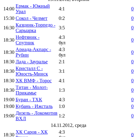
Ермак - Южный
14:00
4:1
0
Урал
15:30
Сокол - Челмет
0:2
0
Казцинк-Торпедо -
16:30
3:5
0
Сарыарка
Нефтяник -
4:3
18:30
0
Спутник
бул
Ариада-Акпарс -
4:3
18:30
0
Рубин
бул
18:30
Лада - Зауралье
2:1
0
Кристалл С -
18:30
3:1
0
Юность-Минск
18:30
ХК ВМФ - Торос
4:1
0
Титан - Молот-
18:30
1:3
0
Прикамье
19:00
Буран - ТХК
4:3
0
19:00
Кубань - Ижсталь
1:0
0
Дизель - Локомотив
19:00
1:2
0
ВХЛ
14.11.2012, среда
ХК Саров - ХК
4:3
18:30
0