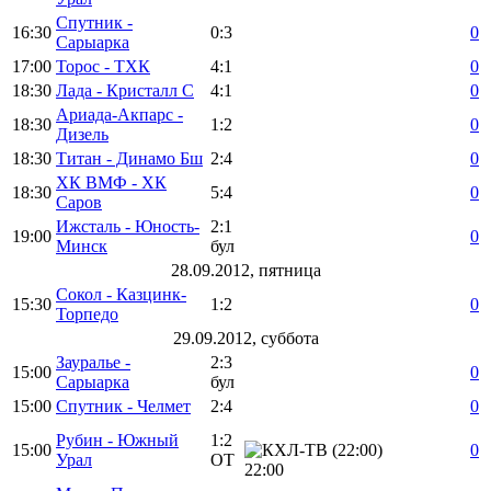
Спутник -
16:30
0:3
0
Сарыарка
17:00
Торос - ТХК
4:1
0
18:30
Лада - Кристалл С
4:1
0
Ариада-Акпарс -
18:30
1:2
0
Дизель
18:30
Титан - Динамо Бш
2:4
0
ХК ВМФ - ХК
18:30
5:4
0
Саров
Ижсталь - Юность-
2:1
19:00
0
Минск
бул
28.09.2012, пятница
Сокол - Казцинк-
15:30
1:2
0
Торпедо
29.09.2012, суббота
Зауралье -
2:3
15:00
0
Сарыарка
бул
15:00
Спутник - Челмет
2:4
0
Рубин - Южный
1:2
15:00
0
Урал
ОТ
22:00