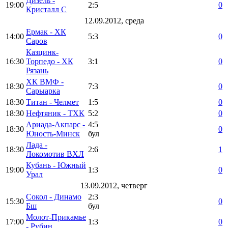
Дизель -
19:00
2:5
0
Кристалл С
12.09.2012, среда
Ермак - ХК
14:00
5:3
0
Саров
Казцинк-
16:30
Торпедо - ХК
3:1
0
Рязань
ХК ВМФ -
18:30
7:3
0
Сарыарка
18:30
Титан - Челмет
1:5
0
18:30
Нефтяник - ТХК
5:2
0
Ариада-Акпарс -
4:5
18:30
0
Юность-Минск
бул
Лада -
18:30
2:6
1
Локомотив ВХЛ
Кубань - Южный
19:00
1:3
0
Урал
13.09.2012, четверг
Сокол - Динамо
2:3
15:30
0
Бш
бул
Молот-Прикамье
17:00
1:3
0
- Рубин