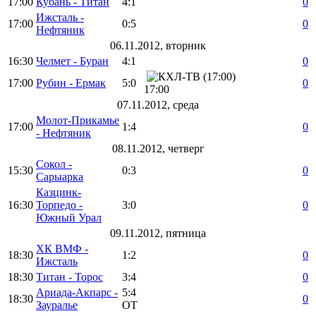
17:00
Кубань - Титан
4:1
0
Ижсталь -
17:00
0:5
0
Нефтяник
06.11.2012, вторник
16:30
Челмет - Буран
4:1
0
17:00
Рубин - Ермак
5:0
0
17:00
07.11.2012, среда
Молот-Прикамье
17:00
1:4
0
- Нефтяник
08.11.2012, четверг
Сокол -
15:30
0:3
0
Сарыарка
Казцинк-
16:30
Торпедо -
3:0
0
Южный Урал
09.11.2012, пятница
ХК ВМФ -
18:30
1:2
0
Ижсталь
18:30
Титан - Торос
3:4
0
Ариада-Акпарс -
5:4
18:30
0
Зауралье
ОТ