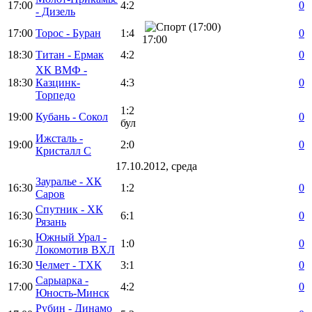
17:00
4:2
0
- Дизель
17:00
Торос - Буран
1:4
0
17:00
18:30
Титан - Ермак
4:2
0
ХК ВМФ -
18:30
Казцинк-
4:3
0
Торпедо
1:2
19:00
Кубань - Сокол
0
бул
Ижсталь -
19:00
2:0
0
Кристалл С
17.10.2012, среда
Зауралье - ХК
16:30
1:2
0
Саров
Спутник - ХК
16:30
6:1
0
Рязань
Южный Урал -
16:30
1:0
0
Локомотив ВХЛ
16:30
Челмет - ТХК
3:1
0
Сарыарка -
17:00
4:2
0
Юность-Минск
Рубин - Динамо