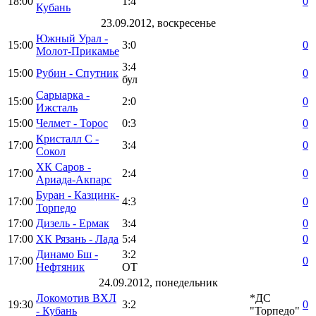
18:00
1:4
0
Кубань
23.09.2012, воскресенье
Южный Урал -
15:00
3:0
0
Молот-Прикамье
3:4
15:00
Рубин - Спутник
0
бул
Сарыарка -
15:00
2:0
0
Ижсталь
15:00
Челмет - Торос
0:3
0
Кристалл С -
17:00
3:4
0
Сокол
ХК Саров -
17:00
2:4
0
Ариада-Акпарс
Буран - Казцинк-
17:00
4:3
0
Торпедо
17:00
Дизель - Ермак
3:4
0
17:00
ХК Рязань - Лада
5:4
0
Динамо Бш -
3:2
17:00
0
Нефтяник
ОТ
24.09.2012, понедельник
Локомотив ВХЛ
*ДС
19:30
3:2
0
- Кубань
"Торпедо"