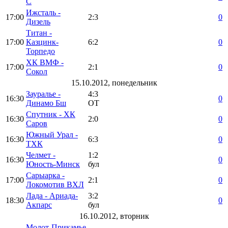
С
Ижсталь -
17:00
2:3
0
Дизель
Титан -
17:00
Казцинк-
6:2
0
Торпедо
ХК ВМФ -
17:00
2:1
0
Сокол
15.10.2012, понедельник
Зауралье -
4:3
16:30
0
Динамо Бш
ОТ
Спутник - ХК
16:30
2:0
0
Саров
Южный Урал -
16:30
6:3
0
ТХК
Челмет -
1:2
16:30
0
Юность-Минск
бул
Сарыарка -
17:00
2:1
0
Локомотив ВХЛ
Лада - Ариада-
3:2
18:30
0
Акпарс
бул
16.10.2012, вторник
Молот-Прикамье