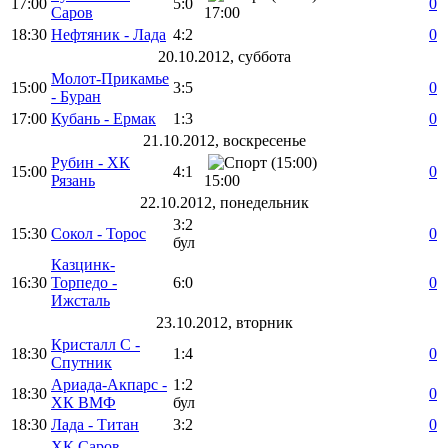
17:00
5:0
0
Саров
17:00
18:30
Нефтяник - Лада
4:2
0
20.10.2012, суббота
Молот-Прикамье
15:00
3:5
0
- Буран
17:00
Кубань - Ермак
1:3
0
21.10.2012, воскресенье
Рубин - ХК
15:00
4:1
0
Рязань
15:00
22.10.2012, понедельник
3:2
15:30
Сокол - Торос
0
бул
Казцинк-
16:30
Торпедо -
6:0
0
Ижсталь
23.10.2012, вторник
Кристалл С -
18:30
1:4
0
Спутник
Ариада-Акпарс -
1:2
18:30
0
ХК ВМФ
бул
18:30
Лада - Титан
3:2
0
ХК Саров -