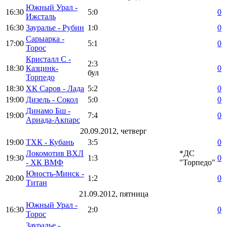
Южный Урал -
16:30
5:0
0
Ижсталь
16:30
Зауралье - Рубин
1:0
0
Сарыарка -
17:00
5:1
0
Торос
Кристалл С -
2:3
18:30
Казцинк-
0
бул
Торпедо
18:30
ХК Саров - Лада
5:2
0
19:00
Дизель - Сокол
5:0
0
Динамо Бш -
19:00
7:4
0
Ариада-Акпарс
20.09.2012, четверг
19:00
ТХК - Кубань
3:5
0
Локомотив ВХЛ
*ДС
19:30
1:3
0
- ХК ВМФ
"Торпедо"
Юность-Минск -
20:00
1:2
0
Титан
21.09.2012, пятница
Южный Урал -
16:30
2:0
0
Торос
Зауралье -