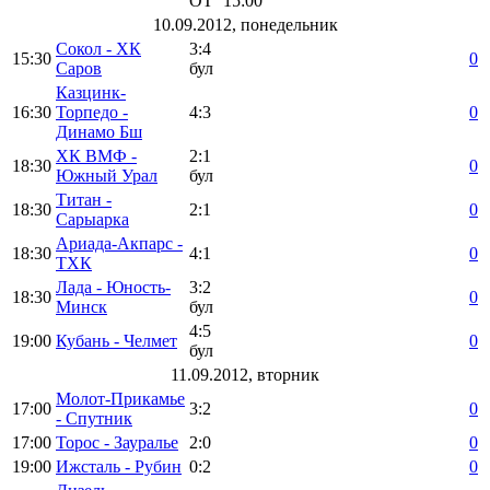
ОТ
15:00
10.09.2012, понедельник
Сокол - ХК
3:4
15:30
0
Саров
бул
Казцинк-
16:30
Торпедо -
4:3
0
Динамо Бш
ХК ВМФ -
2:1
18:30
0
Южный Урал
бул
Титан -
18:30
2:1
0
Сарыарка
Ариада-Акпарс -
18:30
4:1
0
ТХК
Лада - Юность-
3:2
18:30
0
Минск
бул
4:5
19:00
Кубань - Челмет
0
бул
11.09.2012, вторник
Молот-Прикамье
17:00
3:2
0
- Спутник
17:00
Торос - Зауралье
2:0
0
19:00
Ижсталь - Рубин
0:2
0