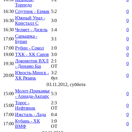
Торпедо
16:30
Спутник - Ермак
5:2
0
Южный Урал -
16:30
3:0
0
Кристалл С
16:30
Челмет - Дизель
1:4
0
Сарыарка -
17:00
3:1
0
Буран
17:00
Рубин - Сокол
1:0
0
19:00
ТХК - ХК Саров
3:0
0
Локомотив ВХЛ
2:1
19:30
0
- Динамо Бш
ОТ
Юность-Минск -
3:2
20:00
0
ХК Рязань
бул
03.11.2012, суббота
Молот-Прикамье
15:00
5:3
0
- Ариада-Акпарс
Торос -
2:3
15:00
0
Нефтяник
ОТ
17:00
Ижсталь - Лада
0:4
0
Кубань - ХК
1:0
17:00
0
ВМФ
ОТ