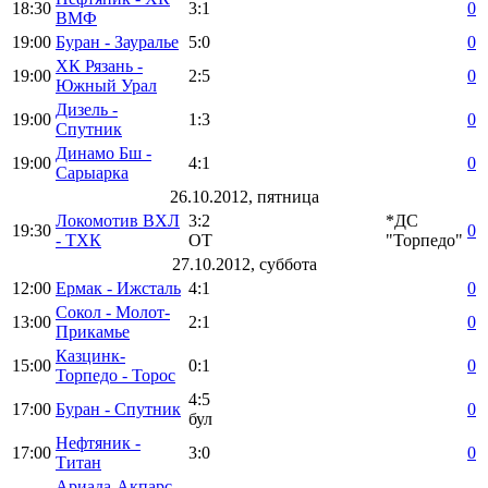
18:30
3:1
0
ВМФ
19:00
Буран - Зауралье
5:0
0
ХК Рязань -
19:00
2:5
0
Южный Урал
Дизель -
19:00
1:3
0
Спутник
Динамо Бш -
19:00
4:1
0
Сарыарка
26.10.2012, пятница
Локомотив ВХЛ
3:2
*ДС
19:30
0
- ТХК
ОТ
"Торпедо"
27.10.2012, суббота
12:00
Ермак - Ижсталь
4:1
0
Сокол - Молот-
13:00
2:1
0
Прикамье
Казцинк-
15:00
0:1
0
Торпедо - Торос
4:5
17:00
Буран - Спутник
0
бул
Нефтяник -
17:00
3:0
0
Титан
Ариада-Акпарс -