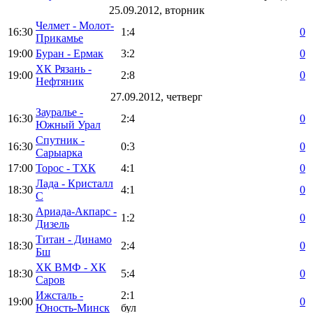
25.09.2012, вторник
Челмет - Молот-
16:30
1:4
0
Прикамье
19:00
Буран - Ермак
3:2
0
ХК Рязань -
19:00
2:8
0
Нефтяник
27.09.2012, четверг
Зауралье -
16:30
2:4
0
Южный Урал
Спутник -
16:30
0:3
0
Сарыарка
17:00
Торос - ТХК
4:1
0
Лада - Кристалл
18:30
4:1
0
С
Ариада-Акпарс -
18:30
1:2
0
Дизель
Титан - Динамо
18:30
2:4
0
Бш
ХК ВМФ - ХК
18:30
5:4
0
Саров
Ижсталь -
2:1
19:00
0
Юность-Минск
бул