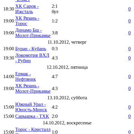
ХК Саров -
2:1
18:30
0
Ижсталь
бул
ХК Рязань -
19:00
1:2
0
Торос
Динамо Бш -
19:00
3:8
0
Молот-Прикамье
11.10.2012, четверг
19:00
Буран - Кубань
0:3
0
Локомотив ВХЛ
19:30
4:3
0
- Рубин
12.10.2012, пятница
Ермак -
14:00
4:7
0
Нефтяник
ХК Рязань -
19:00
4:3
0
Молот-Прикамье
13.10.2012, суббота
Южный Урал -
15:00
4:2
0
Юность-Минск
15:00
Сарыарка - ТХК
2:0
0
14.10.2012, воскресенье
Торос - Кристалл
15:00
1:0
0