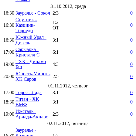
31.10.2012, среда
16:30
Зауралье - Сокол
2:3
0
Спутник -
1:2
16:30
Казцинк-
0
ОТ
Торпедо
Южный Урал -
16:30
3:1
0
Дизель
Сарыарка -
17:00
6:1
0
Кристалл С
ТХК - Динамо
19:00
4:3
0
Бш
Юность-Минск -
20:00
2:5
0
ХК Саров
01.11.2012, четверг
17:00
Торос - Лада
3:1
0
Титан - ХК
18:30
3:1
0
ВМФ
Ижсталь -
19:00
2:3
0
Ариада-Акпарс
02.11.2012, пятница
Зауралье -
16:30
Казцинк-
1:2
0