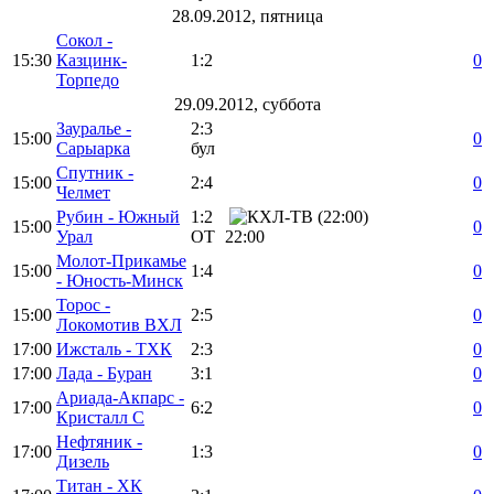
28.09.2012, пятница
Сокол -
15:30
Казцинк-
1:2
0
Торпедо
29.09.2012, суббота
Зауралье -
2:3
15:00
0
Сарыарка
бул
Спутник -
15:00
2:4
0
Челмет
Рубин - Южный
1:2
15:00
0
Урал
ОТ
22:00
Молот-Прикамье
15:00
1:4
0
- Юность-Минск
Торос -
15:00
2:5
0
Локомотив ВХЛ
17:00
Ижсталь - ТХК
2:3
0
17:00
Лада - Буран
3:1
0
Ариада-Акпарс -
17:00
6:2
0
Кристалл С
Нефтяник -
17:00
1:3
0
Дизель
Титан - ХК