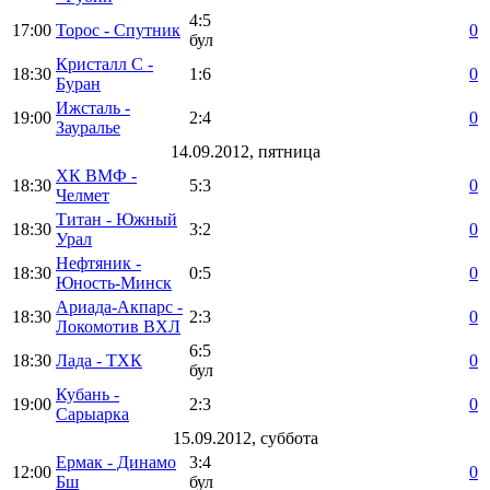
4:5
17:00
Торос - Спутник
0
бул
Кристалл С -
18:30
1:6
0
Буран
Ижсталь -
19:00
2:4
0
Зауралье
14.09.2012, пятница
ХК ВМФ -
18:30
5:3
0
Челмет
Титан - Южный
18:30
3:2
0
Урал
Нефтяник -
18:30
0:5
0
Юность-Минск
Ариада-Акпарс -
18:30
2:3
0
Локомотив ВХЛ
6:5
18:30
Лада - ТХК
0
бул
Кубань -
19:00
2:3
0
Сарыарка
15.09.2012, суббота
Ермак - Динамо
3:4
12:00
0
Бш
бул