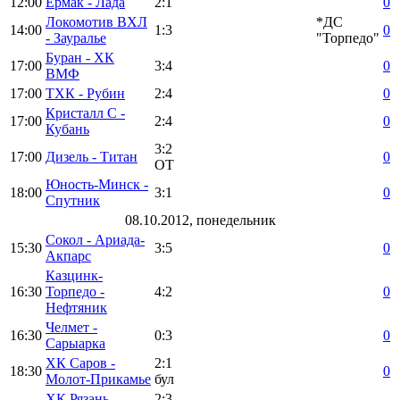
12:00
Ермак - Лада
2:1
0
Локомотив ВХЛ
*ДС
14:00
1:3
0
- Зауралье
"Торпедо"
Буран - ХК
17:00
3:4
0
ВМФ
17:00
ТХК - Рубин
2:4
0
Кристалл С -
17:00
2:4
0
Кубань
3:2
17:00
Дизель - Титан
0
ОТ
Юность-Минск -
18:00
3:1
0
Спутник
08.10.2012, понедельник
Сокол - Ариада-
15:30
3:5
0
Акпарс
Казцинк-
16:30
Торпедо -
4:2
0
Нефтяник
Челмет -
16:30
0:3
0
Сарыарка
ХК Саров -
2:1
18:30
0
Молот-Прикамье
бул
ХК Рязань -
2:3