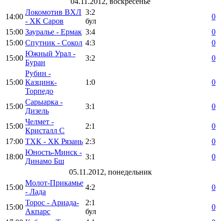
04.11.2012, воскресенье
Локомотив ВХЛ
3:2
14:00
0
- ХК Саров
бул
15:00
Зауралье - Ермак
3:4
0
15:00
Спутник - Сокол
4:3
0
Южный Урал -
15:00
3:2
0
Буран
Рубин -
15:00
Казцинк-
1:0
0
Торпедо
Сарыарка -
15:00
3:1
0
Дизель
Челмет -
15:00
2:1
0
Кристалл С
17:00
ТХК - ХК Рязань
2:3
0
Юность-Минск -
18:00
3:1
0
Динамо Бш
05.11.2012, понедельник
Молот-Прикамье
15:00
4:2
0
- Лада
Торос - Ариада-
2:1
15:00
0
Акпарс
бул