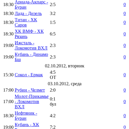
Ариада-Акпарс -
18:30
2:5
0
Буран
18:30
Лада - Дизель
3:2
0
Титан - ХК
18:30
1:5
0
Саров
ХК ВМФ - ХК
18:30
6:5
0
Рязань
Ижсталь -
19:00
2:3
0
Локомотив ВХЛ
Кубань - Динамо
19:00
2:3
0
Бш
02.10.2012, вторник
4:5
15:30
Сокол - Ермак
0
ОТ
03.10.2012, среда
17:00
Рубин - Челмет
2:0
0
Молот-Прикамье
0:1
17:00
- Локомотив
0
бул
ВХЛ
Нефтяник -
18:30
4:2
0
Буран
Кубань - ХК
19:00
7:2
0