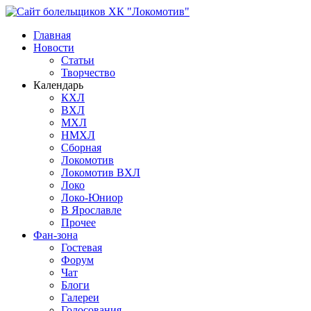
Главная
Новости
Статьи
Творчество
Календарь
КХЛ
ВХЛ
МХЛ
НМХЛ
Сборная
Локомотив
Локомотив ВХЛ
Локо
Локо-Юниор
В Ярославле
Прочее
Фан-зона
Гостевая
Форум
Чат
Блоги
Галереи
Голосования