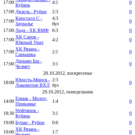
17:00
4:1
0
Кубань
17:00
Дизель - Рубин
2:3
0
Кристалл С -
4:3
17:00
0
Зауралье
бул
17:00
Лада - ХК ВМФ
6:3
0
ХК Саров -
17:00
4:2
0
Южный Урал
ХК Рязань -
17:00
2:1
0
Сарыарка
Динамо Бш -
17:00
3:1
0
Челмет
28.10.2012, воскресенье
Юность-Минск -
2:3
18:00
0
Локомотив ВХЛ
бул
29.10.2012, понедельник
Ермак - Молот-
14:00
1:4
0
Прикамье
Нефтяник -
18:30
3:1
0
Кубань
19:00
Буран - Рубин
0:6
0
ХК Рязань -
19:00
1:7
0
Челмет