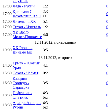
Спутник
17:00
Лада - Рубин
1:2
0
Кристалл С -
2:3
17:00
0
Локомотив ВХЛ
ОТ
17:00
Дизель - ТХК
5:1
0
17:00
Титан - Ижсталь
1:2
0
ХК ВМФ -
17:00
4:6
0
Молот-Прикамье
12.11.2012, понедельник
ХК Рязань -
19:00
3:5
0
Динамо Бш
13.11.2012, вторник
Ермак - Южный
14:00
4:1
0
Урал
15:30
Сокол - Челмет
0:2
0
Казцинк-
16:30
Торпедо -
3:5
0
Сарыарка
Нефтяник -
4:3
18:30
0
Спутник
бул
Ариада-Акпарс -
4:3
18:30
0
Рубин
бул