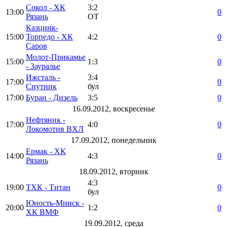
Сокол - ХК
3:2
13:00
0
Рязань
ОТ
Казцинк-
15:00
Торпедо - ХК
4:2
0
Саров
Молот-Прикамье
15:00
1:3
0
- Зауралье
Ижсталь -
3:4
17:00
0
Спутник
бул
17:00
Буран - Дизель
3:5
0
16.09.2012, воскресенье
Нефтяник -
17:00
4:0
0
Локомотив ВХЛ
17.09.2012, понедельник
Ермак - ХК
14:00
4:3
0
Рязань
18.09.2012, вторник
4:3
19:00
ТХК - Титан
0
бул
Юность-Минск -
20:00
1:2
0
ХК ВМФ
19.09.2012, среда