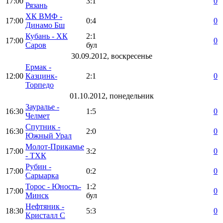
17:00
3:1
0
Рязань
ХК ВМФ -
17:00
0:4
0
Динамо Бш
Кубань - ХК
2:1
17:00
0
Саров
бул
30.09.2012, воскресенье
Ермак -
12:00
Казцинк-
2:1
0
Торпедо
01.10.2012, понедельник
Зауралье -
16:30
1:5
0
Челмет
Спутник -
16:30
2:0
0
Южный Урал
Молот-Прикамье
17:00
3:2
0
- ТХК
Рубин -
17:00
0:2
0
Сарыарка
Торос - Юность-
1:2
17:00
0
Минск
бул
Нефтяник -
18:30
5:3
0
Кристалл С