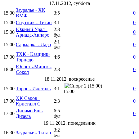
17.11.2012, суббота
Зауралье - ХК
15:00
3:5
0
ВМФ
15:00
Спутник - Титан
3:1
0
Южный Урал -
2:3
15:00
0
Ариада-Акпарс
бул
2:1
15:00
Сарыарка - Лада
0
бул
ТХК - Казцинк-
17:00
4:6
0
Торпедо
Юность-Минск -
18:00
2:3
0
Сокол
18.11.2012, воскресенье
15:00
Торос - Ижсталь
3:1
0
15:00
ХК Саров -
17:00
2:3
0
Кристалл С
Динамо Бш -
6:5
17:00
0
Дизель
бул
19.11.2012, понедельник
3:2
16:30
Зауралье - Титан
0
бул