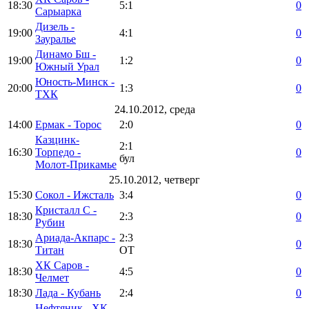
18:30
5:1
0
Сарыарка
Дизель -
19:00
4:1
0
Зауралье
Динамо Бш -
19:00
1:2
0
Южный Урал
Юность-Минск -
20:00
1:3
0
ТХК
24.10.2012, среда
14:00
Ермак - Торос
2:0
0
Казцинк-
2:1
16:30
Торпедо -
0
бул
Молот-Прикамье
25.10.2012, четверг
15:30
Сокол - Ижсталь
3:4
0
Кристалл С -
18:30
2:3
0
Рубин
Ариада-Акпарс -
2:3
18:30
0
Титан
ОТ
ХК Саров -
18:30
4:5
0
Челмет
18:30
Лада - Кубань
2:4
0
Нефтяник - ХК