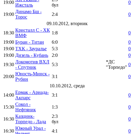
19:00
0
Ижсталь
бул
Динамо Бш -
19:00
2:4
0
Торос
09.10.2012, вторник
Кристалл С - ХК
18:30
1:8
0
ВМФ
19:00
Буран - Титан
6:0
0
19:00
ТХК - Зауралье
5:3
0
19:00
Дизель - Кубань
2:0
0
Локомотив ВХЛ
*ДС
19:30
5:3
0
- Спутник
"Торпедо"
Юность-Минск -
20:00
3:1
0
Рубин
10.10.2012, среда
Ермак - Ариада-
14:00
3:1
0
Акпарс
Сокол -
15:30
1:3
0
Нефтяник
Казцинк-
2:3
16:30
0
Торпедо - Лада
бул
Южный Урал -
16:30
4:1
0
Челмет