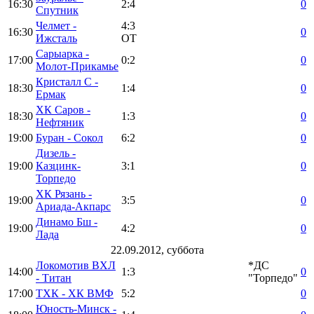
16:30
2:4
0
Спутник
Челмет -
4:3
16:30
0
Ижсталь
ОТ
Сарыарка -
17:00
0:2
0
Молот-Прикамье
Кристалл С -
18:30
1:4
0
Ермак
ХК Саров -
18:30
1:3
0
Нефтяник
19:00
Буран - Сокол
6:2
0
Дизель -
19:00
Казцинк-
3:1
0
Торпедо
ХК Рязань -
19:00
3:5
0
Ариада-Акпарс
Динамо Бш -
19:00
4:2
0
Лада
22.09.2012, суббота
Локомотив ВХЛ
*ДС
14:00
1:3
0
- Титан
"Торпедо"
17:00
ТХК - ХК ВМФ
5:2
0
Юность-Минск -