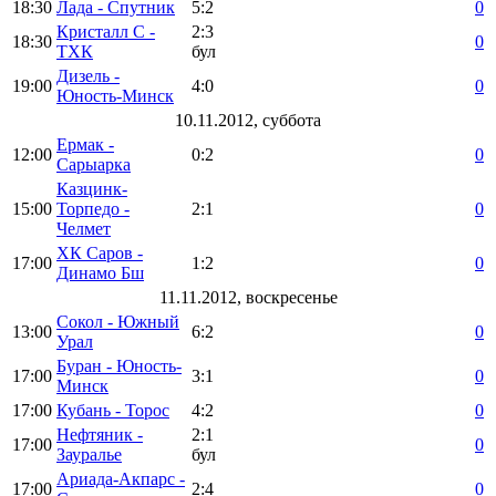
18:30
Лада - Спутник
5:2
0
Кристалл С -
2:3
18:30
0
ТХК
бул
Дизель -
19:00
4:0
0
Юность-Минск
10.11.2012, суббота
Ермак -
12:00
0:2
0
Сарыарка
Казцинк-
15:00
Торпедо -
2:1
0
Челмет
ХК Саров -
17:00
1:2
0
Динамо Бш
11.11.2012, воскресенье
Сокол - Южный
13:00
6:2
0
Урал
Буран - Юность-
17:00
3:1
0
Минск
17:00
Кубань - Торос
4:2
0
Нефтяник -
2:1
17:00
0
Зауралье
бул
Ариада-Акпарс -
17:00
2:4
0