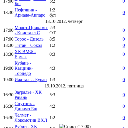
17:00
5:2
0
Бш
Нефтяник -
1:2
18:30
0
Ариада-Акпарс
бул
18.10.2012, четверг
Молот-Прикамье
2:3
17:00
0
- Кристалл С
ОТ
17:00
Торос - Дизель
8:5
0
18:30
Титан - Сокол
1:2
0
ХК ВМФ -
18:30
0:3
0
Ермак
Кубань -
19:00
Казцинк-
4:3
0
Торпедо
19:00
Ижсталь - Буран
1:3
0
19.10.2012, пятница
Зауралье - ХК
16:30
5:3
0
Рязань
Спутник -
16:30
4:2
0
Динамо Бш
Челмет -
16:30
1:2
0
Локомотив ВХЛ
Рубин - ХК