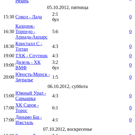
Рязань
05.10.2012, пятница
2:1
15:30
Сокол - Лада
0
бул
Казцинк-
16:30
Торпедо -
5:6
0
Ариада-Акпарс
Кристалл С -
18:30
4:3
0
Титан
19:00
ТХК - Спутник
4:3
0
Дизель - ХК
3:2
19:00
0
ВМФ
бул
Юность-Минск -
20:00
1:5
0
Зауралье
06.10.2012, суббота
Южный Урал -
15:00
4:3
0
Сарыарка
ХК Саров -
17:00
6:1
0
Торос
Динамо Бш -
17:00
4:1
0
Ижсталь
07.10.2012, воскресенье