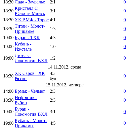
18:30
Лада - Зауралье
2:1
0
Кристалл С -
18:30
3:1
0
Юность-Минск
18:30
ХК ВМФ - Торос
4:1
0
Титан - Молот-
18:30
1:3
0
Прикамье
19:00
Буран - ТХК
4:3
0
Кубань -
19:00
1:0
0
Ижсталь
Дизель -
19:00
1:2
0
Локомотив ВХЛ
14.11.2012, среда
ХК Саров - ХК
4:3
18:30
0
Рязань
бул
15.11.2012, четверг
14:00
Ермак - Челмет
2:3
0
Нефтяник -
18:30
2:3
0
Рубин
Буран -
19:00
3:1
0
Локомотив ВХЛ
Кубань - Молот-
19:00
4:5
0
Прикамье