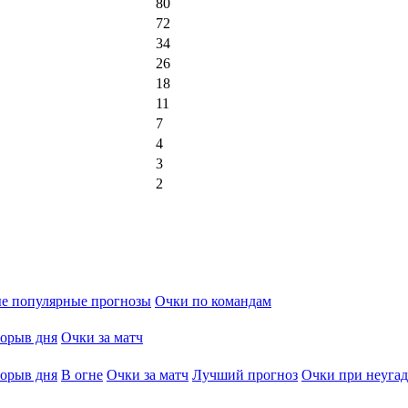
80
72
34
26
18
11
7
4
3
2
е популярные прогнозы
Очки по командам
орыв дня
Очки за матч
орыв дня
В огне
Очки за матч
Лучший прогноз
Очки при неугад