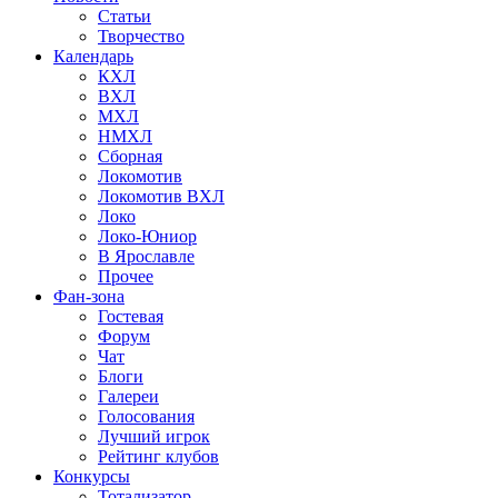
Статьи
Творчество
Календарь
КХЛ
ВХЛ
МХЛ
НМХЛ
Сборная
Локомотив
Локомотив ВХЛ
Локо
Локо-Юниор
В Ярославле
Прочее
Фан-зона
Гостевая
Форум
Чат
Блоги
Галереи
Голосования
Лучший игрок
Рейтинг клубов
Конкурсы
Тотализатор