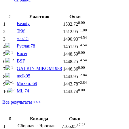
#
Участник
Очки
0.00
Beauty
1
1532.72
+1.00
Tr0f
2
1512.95
+4.54
мак15
3
1490.93
1
+4.54
Руслан78
4
1451.95
1
0.00
Racer
5
1448.59
2
+4.54
BSF
6
1448.25
1
0.00
GALKIN-MIKOM1988
7
1446.36
1
+2.84
melk95
8
1443.95
1
+2.84
Михаил69
9
1443.78
3
0.00
ML 74
10
1443.74
Все результаты >>>
#
Команда
Очки
+7.25
Сборная г. Ярослав…
1
7165.05