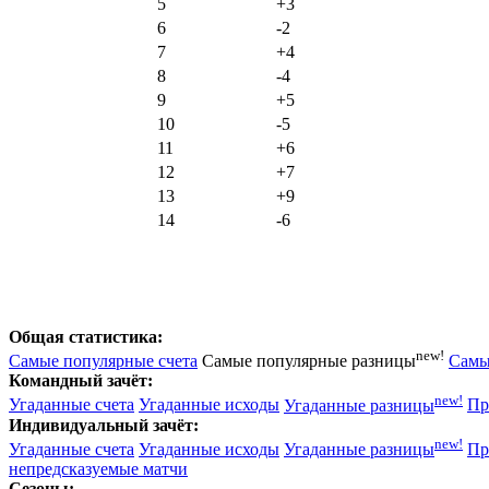
5
+3
6
-2
7
+4
8
-4
9
+5
10
-5
11
+6
12
+7
13
+9
14
-6
Общая статистика:
new!
Самые популярные счета
Самые популярные разницы
Самы
Командный зачёт:
new!
Угаданные счета
Угаданные исходы
Угаданные разницы
Пр
Индивидуальный зачёт:
new!
Угаданные счета
Угаданные исходы
Угаданные разницы
Пр
непредсказуемые матчи
Сезоны: