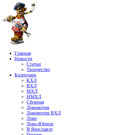
Главная
Новости
Статьи
Творчество
Календарь
КХЛ
ВХЛ
МХЛ
НМХЛ
Сборная
Локомотив
Локомотив ВХЛ
Локо
Локо-Юниор
В Ярославле
Прочее