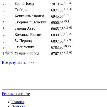
+19.31
БронеПоезд
2
7019.62
+11.36
Сибирь
3
6974.38
0.00
Хоккейные волки
4
6945.67
+5.11
Сборная г. Новокуз…
5
6906.95
+13.63
Заводи Авто
6
6865.85
+10.22
Команда России
7
6830.86
+12.93
54 Период
8
6807.60
+9.95
Сибирюшка
9
6783.95
1
+13.06
Уездный Город
10
6767.82
Все результаты >>>
Реклама на сайте
Главная
Новости