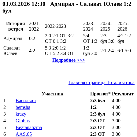
03.03.2026 12:30 Адмирал - Салават Юлаев 1:2
бул
История
2021-
2023-
2024-
2025-
2022-2023
встреч
2022
2024
2025
2026
2:0
2:1
ОТ
3:2
5:4
2:3
4:2
1:2
Адмирал
0:2
ОТ
0:1
3:2
ОТ
1:2
бул
3:6
бул
Салават
5:3
2:0
1:2
1:2
4:2
2:1
2:4
6:1
5:0
Юлаев
ОТ
5:2
3:4
ОТ
бул
3:0
Подробнее >>>
Главная страница Тотализатора
Участник
Прогноз*
Результат
1
Васильич
2:3 бул
4.00
2
bemsha
1:2
4.00
3
krazy
2:3 бул
4.00
4
Globus
2:3 ОТ
3.00
5
Bezfanatizma
2:3 ОТ
3.00
6
AAS.65
2:3 ОТ
3.00