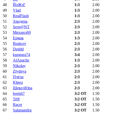
48
ЙоЖэГ
1:3
2.00
49
Vlad
1:3
2.00
50
RealFlash
1:3
2.00
51
Злыдень
2:3
2.00
52
Serg@NT
2:3
2.00
53
Михаил69
2:3
2.00
54
Ермак
1:3
2.00
55
Braitcev
2:3
2.00
56
Deddd
2:3
2.00
57
kungura74
3:4
2.00
58
AlApache
1:3
2.00
59
Nikolay
2:3
2.00
60
Zlydnya
2:3
2.00
61
Пчёла
2:3
2.00
62
Юрец
2:3
2.00
63
ШевелЮра
2:3
2.00
64
boris67
3:2 ОТ
1.50
65
Tr0f
3:2 ОТ
1.50
66
Racer
3:2 ОТ
1.50
67
Salamandra
3:2 ОТ
1.50