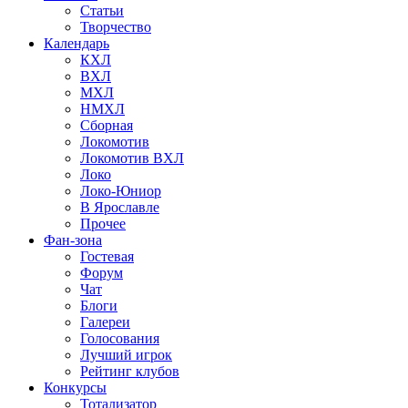
Статьи
Творчество
Календарь
КХЛ
ВХЛ
МХЛ
НМХЛ
Сборная
Локомотив
Локомотив ВХЛ
Локо
Локо-Юниор
В Ярославле
Прочее
Фан-зона
Гостевая
Форум
Чат
Блоги
Галереи
Голосования
Лучший игрок
Рейтинг клубов
Конкурсы
Тотализатор