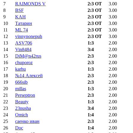
7
RAIMONDS V
2:3 ОТ
3.00
8
BSF
2:3 ОТ
3.00
9
KAH
2:3 ОТ
3.00
10
Татарин
2:3 ОТ
3.00
11
ML 74
2:3 ОТ
3.00
12
vinnynonepuh
2:3 ОТ
3.00
13
ASV706
1:3
2.00
14
Vin8484
3:4
2.00
15
DiM@n42rus
2:3
2.00
16
chuporoz
2:3
2.00
17
karhu
1:3
2.00
18
№14 Алексей
2:3
2.00
19
666sib
2:3
2.00
20
millas
1:3
2.00
21
Perseptron
2:3
2.00
22
Beauty
1:3
2.00
23
23nusha
3:4
2.00
24
Omich
1:4
2.00
25
саенко иван
2:3
2.00
26
Doc
1:4
2.00