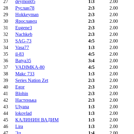
27
deymon05
1:3
2.00
28
Руслан78
2:3
2.00
29
Hokkeyman
2:3
2.00
30
Ярославец
2:3
2.00
31
Eugene3
2:3
2.00
32
Nachkeb
2:3
2.00
33
SAG-73
4:5
2.00
34
Vasa77
1:3
2.00
35
il-83
4:5
2.00
36
Batya35
3:4
2.00
37
VADIMKA-80
4:5
2.00
38
Makc 733
1:3
2.00
39
Series Nation Zet
2:3
2.00
40
Egor
2:3
2.00
41
Blohin
2:3
2.00
42
Настенька
2:3
2.00
43
Ulyana
1:3
2.00
44
lokovlad
1:3
2.00
45
КАЛИНИН ВАДИМ
1:3
2.00
46
Lira
1:3
2.00
47
Эл
1:4
2.00