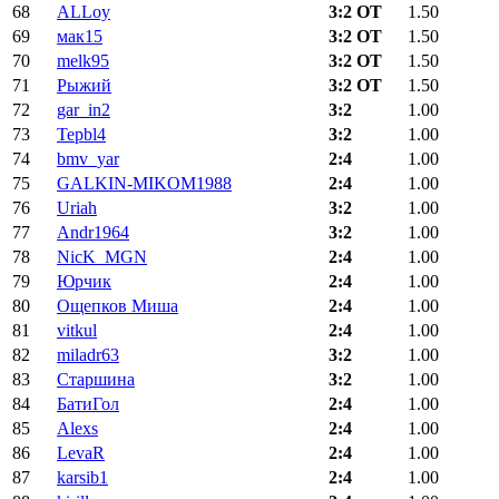
68
ALLoy
3:2 ОТ
1.50
69
мак15
3:2 ОТ
1.50
70
melk95
3:2 ОТ
1.50
71
Рыжий
3:2 ОТ
1.50
72
gar_in2
3:2
1.00
73
Tepbl4
3:2
1.00
74
bmv_yar
2:4
1.00
75
GALKIN-MIKOM1988
2:4
1.00
76
Uriah
3:2
1.00
77
Andr1964
3:2
1.00
78
NicK_MGN
2:4
1.00
79
Юрчик
2:4
1.00
80
Ощепков Миша
2:4
1.00
81
vitkul
2:4
1.00
82
miladr63
3:2
1.00
83
Старшина
3:2
1.00
84
БатиГол
2:4
1.00
85
Alexs
2:4
1.00
86
LevaR
2:4
1.00
87
karsib1
2:4
1.00