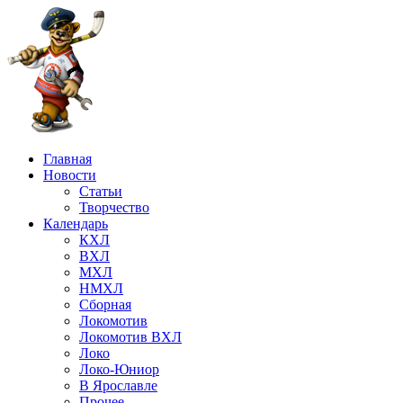
Главная
Новости
Статьи
Творчество
Календарь
КХЛ
ВХЛ
МХЛ
НМХЛ
Сборная
Локомотив
Локомотив ВХЛ
Локо
Локо-Юниор
В Ярославле
Прочее