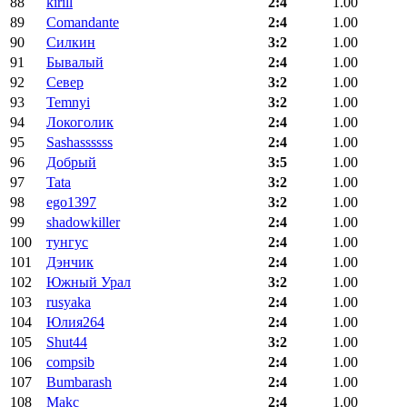
88
kirill
2:4
1.00
89
Comandante
2:4
1.00
90
Силкин
3:2
1.00
91
Бывалый
2:4
1.00
92
Север
3:2
1.00
93
Temnyi
3:2
1.00
94
Локоголик
2:4
1.00
95
Sashassssss
2:4
1.00
96
Добрый
3:5
1.00
97
Tata
3:2
1.00
98
ego1397
3:2
1.00
99
shadowkiller
2:4
1.00
100
тунгус
2:4
1.00
101
Дэнчик
2:4
1.00
102
Южный Урал
3:2
1.00
103
rusyaka
2:4
1.00
104
Юлия264
2:4
1.00
105
Shut44
3:2
1.00
106
compsib
2:4
1.00
107
Bumbarash
2:4
1.00
108
Makc
2:4
1.00